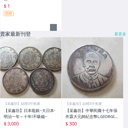
$ 1
競標
賣家最新刊登
看更多
【采鑫坊】結標3仟免運
【采鑫坊】結標3仟免運
【采鑫坊】日本龍銀~大日本-
【采鑫坊】中華民國十七年張
明治一年～十年!不吸磁~
作霖大元帥紀念幣L.GIORGI簽
字版ONE DOLLAR~
$ 3,000
$ 300