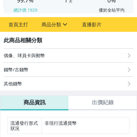
99.7%
1
0%
天
總評價
1929
優於全站平均
首頁主打
商品分類
直播影片
sign
2
圖書/影音/文具
成人專區
偶像、球員卡與郵幣
古董、藝術與礦石
錢幣/古錢幣
偶像、球員卡與郵幣
其他錢幣
男性精品與服飾
商品資訊
出價紀錄
手錶與飾品配件
美容保養與彩妝
流通發行形式
非現行流通貨幣
狀況
美食與地方特產