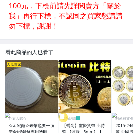
看此商品的人也看了
人氣賣家
☆孟宏館☆
喬尚網購
阿呆雜貨-蝦
☆孟宏館☆錢幣也要一頂
【喬尚】虛擬貨幣 比特
2015-
安全帽!錢幣專用透明壓
幣 【薄款1.5mm】【厚
等 中國 