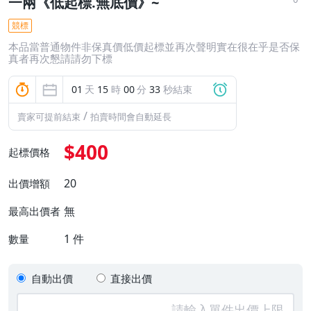
一兩《低起標.無底價》~
競標
本品當普通物件非保真價低價起標並再次聲明實在很在乎是否保
真者再次懇請請勿下標
01
天
15
時
00
分
32
秒結束
/
賣家可提前結束
拍賣時間會自動延長
$400
起標價格
20
出價增額
無
最高出價者
1
件
數量
自動出價
直接出價