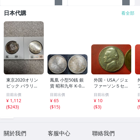
日本代購
看全部
東京2020オリン
鳳凰 小型50銭 銀
外国・USA／ジェ
ピック パラリン
貨 昭和九年 K-02
ファーソン５セン
ピック記念貨幣 5
37
ト白銅貨（1970
目前出價
目前出價
目前出價
00円 風神 雷神 2
年D） 251218
¥ 1,112
¥ 65
¥ 10
¥
枚セット クラッ
(
$243
)
(
$15
)
(
$3
)
(
ド貨幣 記念硬貨
關於我們
客服中心
聯絡我們