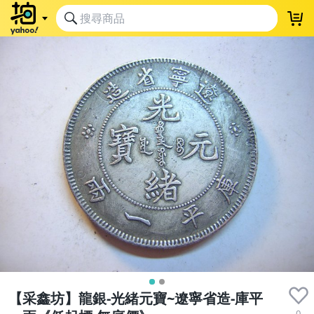
【采鑫坊】龍銀-光緒元寶~遼寧省造-庫平
0