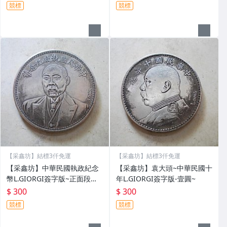
競標
競標
【采鑫坊】結標3仟免運
【采鑫坊】結標3仟免運
【采鑫坊】中華民國執政紀念
【采鑫坊】袁大頭~中華民國十
幣L.GIORGI簽字版~正面段祺
年L.GIORGI簽字版-壹圓~
瑞背面刻和平
$ 300
$ 300
競標
競標