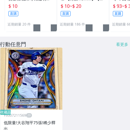
克力盒收納保護盒.1枚10
款3mm】純趣味收藏無
銀行 11
$ 10
$ 10
~
$ 20
$ 93
~
$ 
元~硬幣收藏盒
貨幣價值 開運金幣 招財
鼠牛虎兔
直購
直購
直購
錢母 小禮物
行流通貨
近期銷量 20 件
近期銷量 186 件
近期銷量 6
行動任意門
看更多
收藏品
Y9307211569
低限量!大谷翔平75張!稀少釋
出