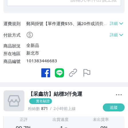
運費規則
郵局掛號【單件運費$55、滿20件或消費滿
$3000免運費】
付款方式
全新品
商品狀況
新北市
所在地區
101383446683
商品編號
【采鑫坊】結標3仟免運
實名驗證
追蹤
粉絲數
871
2小時前上線
1
正評
出貨速度
未出貨率