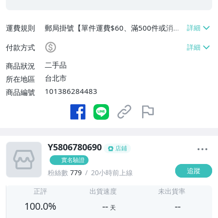
運費規則
郵局掛號【單件運費$60、滿500件或消費
滿$20000免運費】
付款方式
二手品
商品狀況
台北市
所在地區
101386284483
商品編號
Y5806780690
店鋪
實名驗證
追蹤
粉絲數
779
20小時前上線
-
-
正評
出貨速度
未出貨率
100.0%
--
--
天