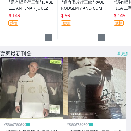
*還有唱片行三館*ISABE
*還有唱片行三館*PAUL
*還有唱片
LLE ANTENA / JOUEZ L
RODGEM / AND COMP
TICA 二手
E CINQ 二手 ZZ15468
ANY 二手 ZZ16095(競
標)
$ 149
$ 99
$ 149
(競標)
標)
競標
競標
競標
賣家最新刊登
看更多
Y5806780690
Y5806780690