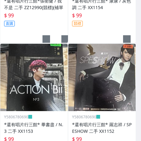
*還有唱片行三館*張衛健 / 我
*還有唱片行三館* 康康 / 灰色
不是 二手 ZZ12990(競標)(補單
調 二手 XX1154
$ 99
$ 99
直購
競標
Y5806780690
Y5806780690
*還有唱片行三館* 畢書盡 / N.
*還有唱片行三館* 羅志祥 / SP
3 二手 XX1153
ESHOW 二手 XX1152
$ 99
$ 99