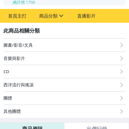
總評價
1700
-
首頁主打
商品分類
直播影片
-
sign
其它
2
圖書/影音/文具
音樂與影片
CD
西洋流行與搖滾
團體
其他團體
商品資訊
出價紀錄