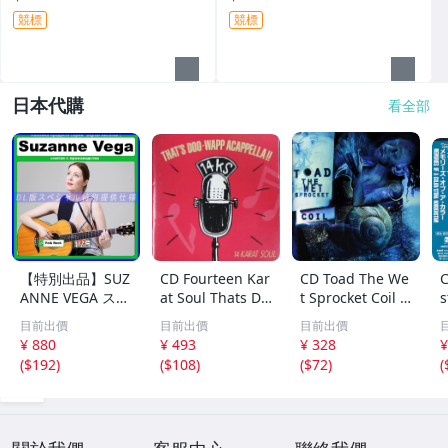
競標
競標
日本代購
看全部
【特別出品】SUZ
CD Fourteen Kar
CD Toad The We
C
ANNE VEGA スザ
at Soul Thats Do
t Sprocket Coil C
s
ンヌ・ヴェガ 精
o-Wapp Acappel
K67862 Columbi
O
目前出價
目前出價
目前出價
選集 100歌 音楽D
la PCCY00374 Ca
a /00110
5
¥ 880
¥ 493
¥ 328
¥
L(MP3CD)☆
nyon Internatio
0
(
$192
)
(
$108
)
(
$72
)
(
nal /00110