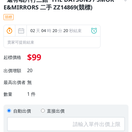
E&MIRRORS 二手 ZZ14869(競標)
競標
02
天
04
時
20
分
20
秒結束
賣家可提前結束
$99
起標價格
20
出價增額
無
最高出價者
1
件
數量
自動出價
直接出價