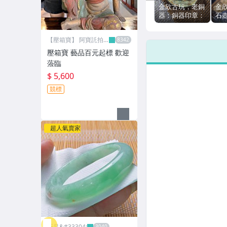
金欣古玩，老銅
金
器：銅器印章：
石
銅件：大陸早期
刻
老銅器：清代件
15
【壓箱寶】 阿寶託拍
手工打製銅器印
040
網
章：十二生肖兔
壓箱寶 藝品百元起標 歡迎
銅器銅器印章擺
蒞臨
件字畫件印章拍
$ 5,600
賣／03279
競標
超人氣賣家
昕品&#33304;