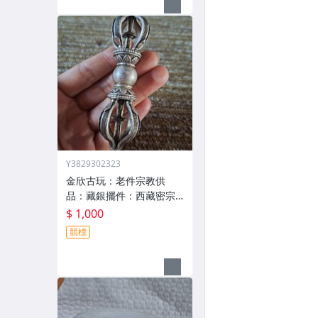
Y3829302323
金欣古玩：老件宗教供
品：藏銀擺件：西藏密宗
法器拍賣~04000
$ 1,000
競標