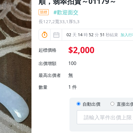
順，翡翠拍賣～01179～
#
歡迎面交
競標
長127,2寬33,1厚5,3
02
天
14
時
52
分
48
秒結束
加入行
$2,000
起標價格
100
出價增額
無
最高出價者
1
件
數量
自動出價
直接出