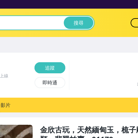
搜尋
追蹤
前上線
即時通
播影片
金欣古玩，天然緬甸玉，梳子