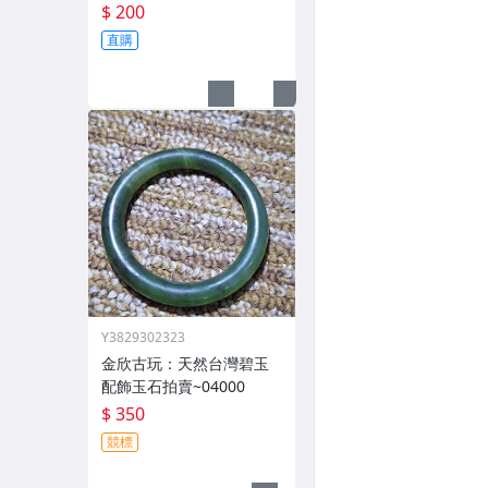
拍賣／02947
$ 200
直購
Y3829302323
金欣古玩：天然台灣碧玉
配飾玉石拍賣~04000
$ 350
競標