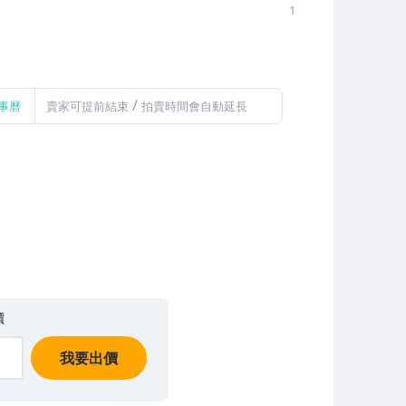
1
/
事曆
賣家可提前結束
拍賣時間會自動延長
價
我要出價