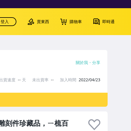
登入
賣東西
購物車
即時通
關於我
分享
出貨速度
--
天
未出貨率
--
加入時間
2022/04/23
雕刻件珍藏品，ㄧ梳百