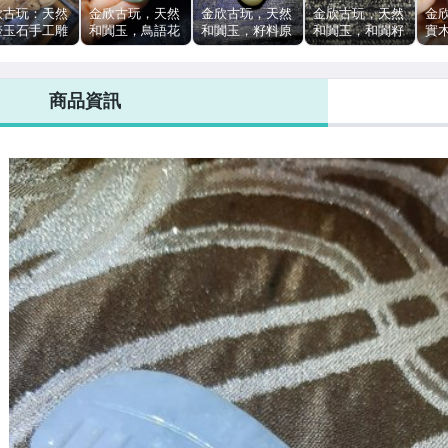
欣古玩：天然
金欣古玩，天然
金欣古玩，天然
金欣古玩，天然
金
壺玉石手工雕
和闐玉，鳥語花
和闐玉，籽料原
和闐玉，和闐籽
實
件龍壺拍賣
香喜玉墬牌子把
石，小手把玉石
料原石拍賣～
楊
1西西／
玩件玉石拍賣～
拍賣～01500～
01536～xin
件
53
02819～
xin
羅
商品資訊
賣～