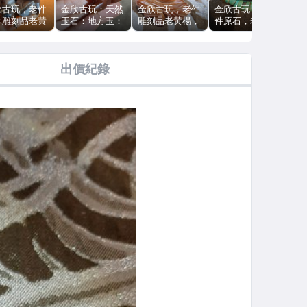
欣古玩，老件
金欣古玩：天然
金欣古玩，老件
金欣古玩，天然
金
木雕刻品老黃
玉石：地方玉：
雕刻品老黃楊，
件原石，老西藏
和
木，清尾民初
紅山文化老雕刻
手工雕刻木雕，
件，老綠松石手
棗
，手工雕刻，
件古玉狗雕玉器
羅漢木雕擺件把
鍊手串拍賣～
拍賣
漢木雕擺件拍
玉墬拍賣／
玩件拍賣～
01227F
xin
出價紀錄
03012～
04008
03262～