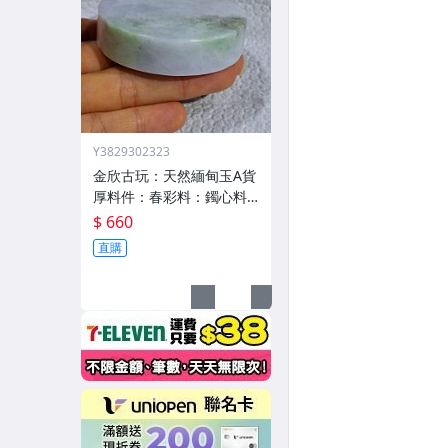
Y3829302323
金欣古玩：天然緬甸玉A貨
厚料件：春彩料：鐲心料
原石翡翠手把玩件紙証用
$ 660
品玉石拍賣／02850
直購