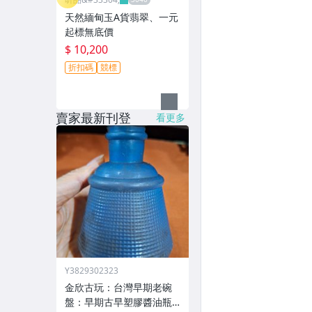
天然緬甸玉A貨翡翠、一元
起標無底價
$ 10,200
折扣碼
競標
賣家最新刊登
看更多
Y3829302323
金欣古玩：台灣早期老碗
盤：早期古早塑膠醬油瓶