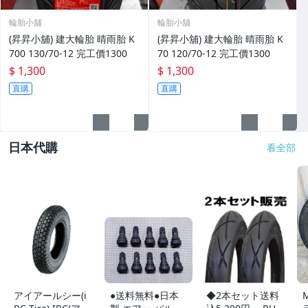
輪胎小舖
輪胎小舖
(昇昇小舖) 建大輪胎 晴雨胎 K
(昇昇小舖) 建大輪胎 晴雨胎 K
700 130/70-12 完工價1300
70 120/70-12 完工價1300
$ 1,300
$ 1,300
直購
直購
日本代購
看全部
アイアールシー(i
●送料無料●日本
◆2本セット送料