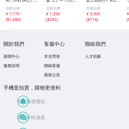
RC Tire) IRC(アイ
製 エアー バルブ
込5,300円～ RUI
アールシー)井上
TR-412C 10個 ＞
SHENG RUBBER
M
目前出價
目前出價
目前出價
ゴムバイクタイヤ
国産 太平洋工業
120/70-12 CY411
¥ 7,770
¥ 1,350
¥ 3,300
¥
SP 前後輪共用 3.
PACIFIC チューブ
130/70-12 CY411
(
$1,680
)
(
$292
)
(
$714
)
(
50- 8 4PR チュー
レス エア ショー
スクータータイヤ
C
ト バルブ ゴム ス
チューブレス
クーター バイク
關於我們
客服中心
聯絡我們
新聞中心
常見問答
人才招募
服務說明
聯絡客服
最新公告
手機逛拍賣，購物更便利
商品降價通知
買賣即時溝通