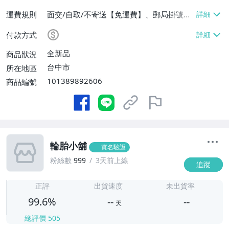
運費規則
面交/自取/不寄送【免運費】、郵局掛號
【單件運費$100】
付款方式
全新品
商品狀況
台中市
所在地區
101389892606
商品編號
輪胎小舖
實名驗證
粉絲數
999
3天前上線
追蹤
-
-
正評
出貨速度
未出貨率
99.6%
--
--
天
總評價
505