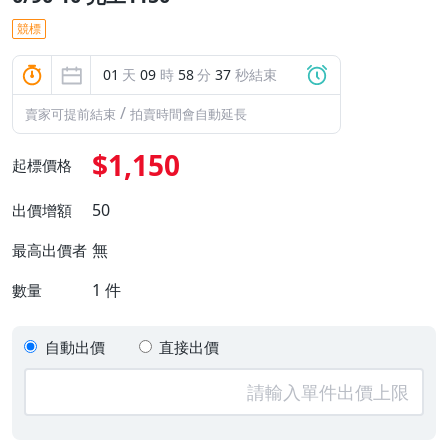
競標
01
天
09
時
58
分
37
秒結束
/
賣家可提前結束
拍賣時間會自動延長
$1,150
起標價格
50
出價增額
無
最高出價者
1
件
數量
自動出價
直接出價