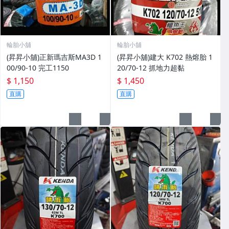
輪胎小舖
輪胎小舖
(昇昇小舖)正新瑪吉斯MA3D 1
(昇昇小舖)建大 K702 熱熔胎 1
00/90-10 完工1150
20/70-12 抓地力超黏
$ 1,150
$ 1,450
直購
直購