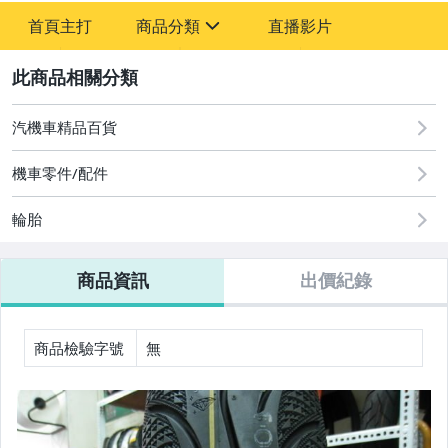
-
首頁主打
商品分類
直播影片
-
sign
汽機車精品百貨
2
汽機車精品百貨
機車零件/配件
輪胎
商品資訊
出價紀錄
商品檢驗字號
無