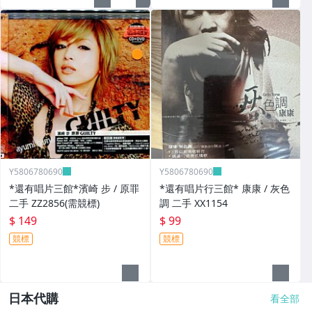
Y5806780690
Y5806780690
*還有唱片三館*濱崎 步 / 原罪
*還有唱片行三館* 康康 / 灰色
二手 ZZ2856(需競標)
調 二手 XX1154
$ 149
$ 99
競標
競標
日本代購
看全部