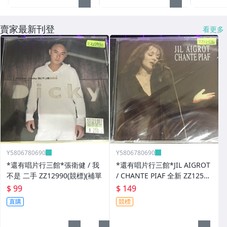
賣家最新刊登
看更多
Y5806780690
Y5806780690
*還有唱片行三館*張衛健 / 我
*還有唱片行三館*JIL AIGROT
不是 二手 ZZ12990(競標)(補單
/ CHANTE PIAF 全新 ZZ12526
(競標)
$ 99
$ 149
直購
競標