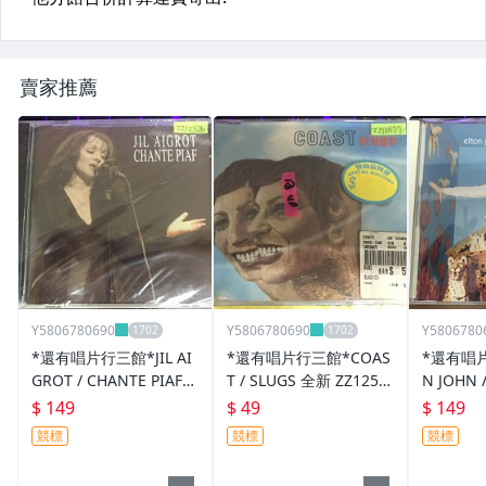
賣家推薦
Y5806780690
Y5806780690
Y5806780
*還有唱片行三館*JIL AI
*還有唱片行三館*COAS
*還有唱片
GROT / CHANTE PIAF
T / SLUGS 全新 ZZ1257
N JOHN 
全新 ZZ12526(競標)
7(競標)
ONLY 二
$ 149
$ 49
$ 149
標)
競標
競標
競標