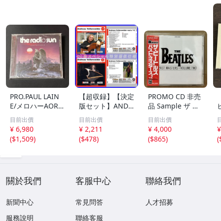
PRO.PAUL LAIN
【超収録】【決定
PROMO CD 非売
E/メロハーAOR◆
版セット】ANDR
品 Sample ザ ビ
THE RADIO SUN/
EAS VOLLENWEI
ートルズ パスト
目前出價
目前出價
目前出價
UNSTOPPABLE
DER CD1+2+3 厳
マスターズ VOL.2
¥ 6,980
¥ 2,211
¥ 4,000
¥
選プレミア音源集
CP32-5602 THE
(
$1,509
)
(
$478
)
(
$865
)
(
MP3CD-DLVer 3
BEATLES / PAST
ディスク♪
MASTERS VOLU
ME TWO 見本盤
關於我們
客服中心
聯絡我們
新聞中心
常見問答
人才招募
服務說明
聯絡客服