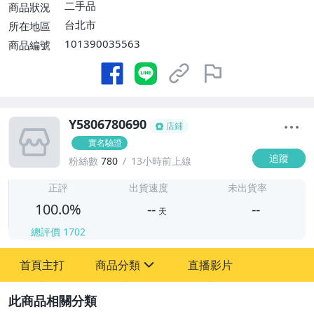
二手品
商品狀況
台北市
所在地區
101390035563
商品編號
Y5806780690
店鋪
實名驗證
追蹤
粉絲數
780
13小時前上線
-
-
正評
出貨速度
未出貨率
100.0%
--
--
天
總評價
1702
-
首頁主打
商品分類
直播影片
-
sign
其它