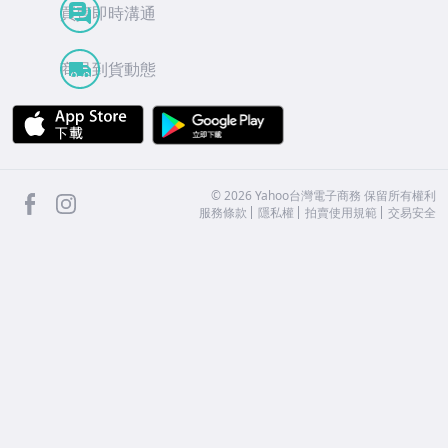
買賣即時溝通
商品到貨動態
APP Store
Google Play
facebook
Instagram
©
2026
Yahoo台灣電子商務 保留所有權利
服務條款
隱私權
拍賣使用規範
交易安全