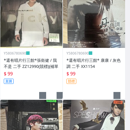
Y5806780690
Y5806780690
*還有唱片行三館*張衛健 / 我
*還有唱片行三館* 康康 / 灰色
不是 二手 ZZ12990(競標)(補單
調 二手 XX1154
$ 99
$ 99
直購
競標