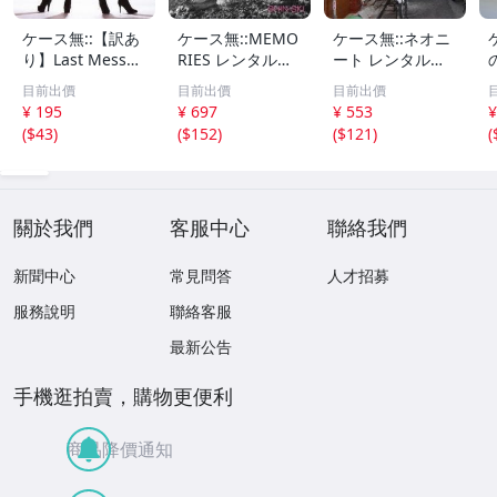
ケース無::【訳あ
ケース無::MEMO
ケース無::ネオニ
り】Last Messag
RIES レンタル落
ート レンタル落
e ※DVD無し レン
ち 中古 CD
ち 中古 CD
目前出價
目前出價
目前出價
タル落ち 中古 CD
¥ 195
¥ 697
¥ 553
¥
(
$43
)
(
$152
)
(
$121
)
(
關於我們
客服中心
聯絡我們
新聞中心
常見問答
人才招募
服務說明
聯絡客服
最新公告
手機逛拍賣，購物更便利
商品降價通知