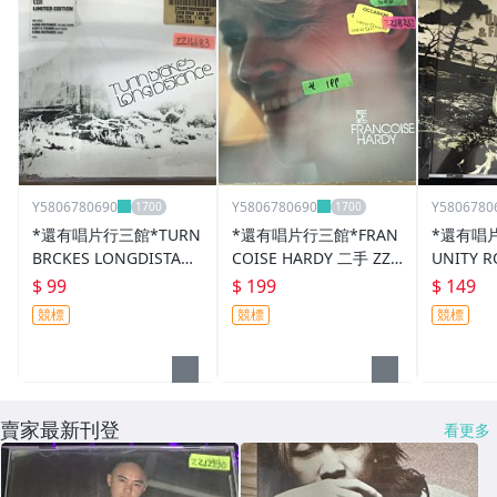
Y5806780690
Y5806780690
Y5806780
*還有唱片行三館*TURN
*還有唱片行三館*FRAN
*還有唱片
BRCKES LONGDISTANC
COISE HARDY 二手 ZZ1
UNITY 
E 二手 ZZ16683(競標)
8231(競標)
AWAY 二
$ 99
$ 199
$ 149
標)
競標
競標
競標
賣家最新刊登
看更多