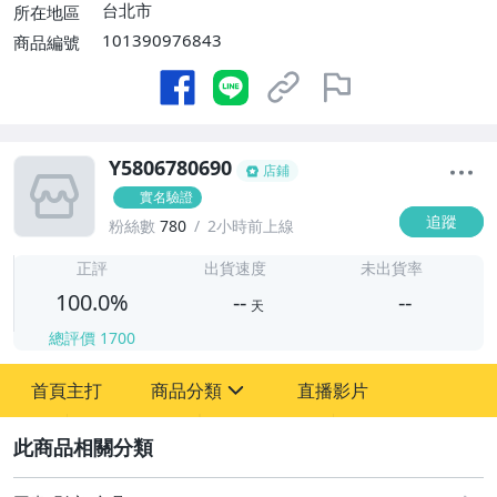
台北市
所在地區
101390976843
商品編號
Y5806780690
店鋪
實名驗證
追蹤
粉絲數
780
2小時前上線
-
-
正評
出貨速度
未出貨率
100.0%
--
--
天
總評價
1700
-
首頁主打
商品分類
直播影片
-
sign
其它
2