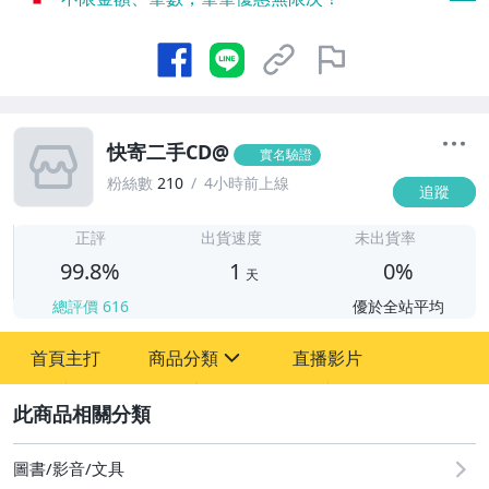
快寄二手CD@
實名驗證
粉絲數
210
4小時前上線
追蹤
1
正評
出貨速度
未出貨率
99.8%
1
0%
天
總評價
616
優於全站平均
首頁主打
商品分類
直播影片
sign
2
圖書/影音/文具
偶像、球員卡與郵幣
圖書/影音/文具