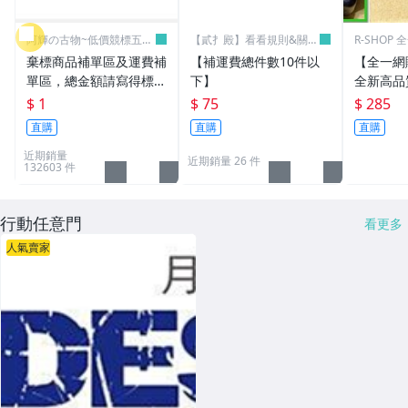
阿輝の古物~低價競標五六
【貳扌殿】看看規則&關於
R-SHOP
日結標
我
棄標商品補單區及運費補
【補運費總件數10件以
【全一網
單區，總金額請寫得標商
下】
全新高品質
品金額，運費請寫棄標商
筆電 變壓器
$ 1
$ 75
$ 285
品原設定之運費
3.16A通用
直購
直購
直購
L30 N10
近期銷量
近期銷量 26 件
132603 件
行動任意門
看更多
人氣賣家