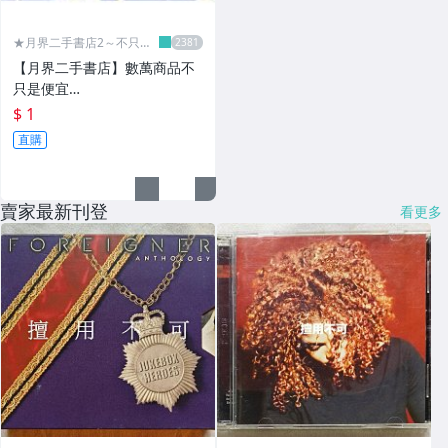
★月界二手書店2～不只是
便宜...★
【月界二手書店】數萬商品不
只是便宜…
$ 1
直購
賣家最新刊登
看更多