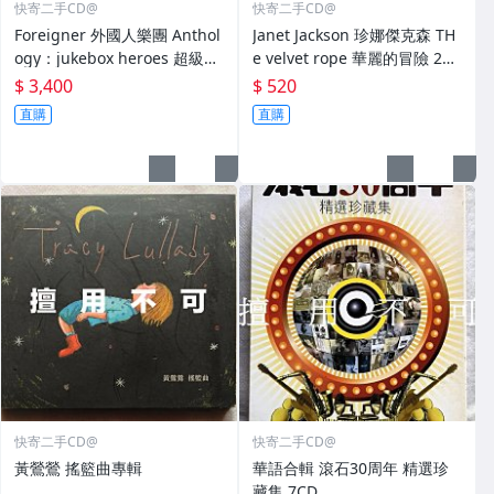
快寄二手CD@
快寄二手CD@
Foreigner 外國人樂團 Anthol
Janet Jackson 珍娜傑克森 TH
ogy：jukebox heroes 超級精
e velvet rope 華麗的冒險 2C
選輯2CD
D專輯
$ 3,400
$ 520
直購
直購
快寄二手CD@
快寄二手CD@
黃鶯鶯 搖籃曲專輯
華語合輯 滾石30周年 精選珍
藏集 7CD