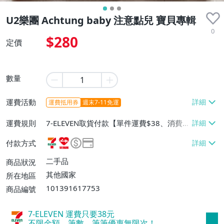
U2樂團 Achtung baby 注意點兒 寶貝專輯
0
$280
定價
數量
運費活動
運費抵用券
週末7-11免運
運費規則
7-ELEVEN取貨付款【單件運費$38、消費滿
$700免運費】、7-ELEVEN取貨不付款【單
付款方式
件運費$38、消費滿$700免運費】、萊爾富
取貨付款【單件運費$60、消費滿$700免運
二手品
商品狀況
費】、郵局掛號【單件運費$50、消費滿$7
其他國家
所在地區
00免運費】、離島配送【單件運費$60、消
101391617753
商品編號
費滿$700免運費】
7-ELEVEN 運費只要
38
元
不限金額、筆數，筆筆優惠無限次！