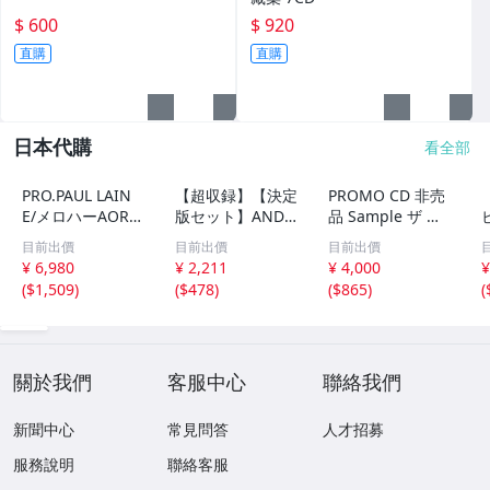
$ 600
$ 920
直購
直購
日本代購
看全部
PRO.PAUL LAIN
【超収録】【決定
PROMO CD 非売
E/メロハーAOR◆
版セット】ANDR
品 Sample ザ ビ
THE RADIO SUN/
EAS VOLLENWEI
ートルズ パスト
目前出價
目前出價
目前出價
UNSTOPPABLE
DER CD1+2+3 厳
マスターズ VOL.2
¥ 6,980
¥ 2,211
¥ 4,000
¥
選プレミア音源集
CP32-5602 THE
(
$1,509
)
(
$478
)
(
$865
)
(
MP3CD-DLVer 3
BEATLES / PAST
ディスク♪
MASTERS VOLU
ME TWO 見本盤
關於我們
客服中心
聯絡我們
新聞中心
常見問答
人才招募
服務說明
聯絡客服