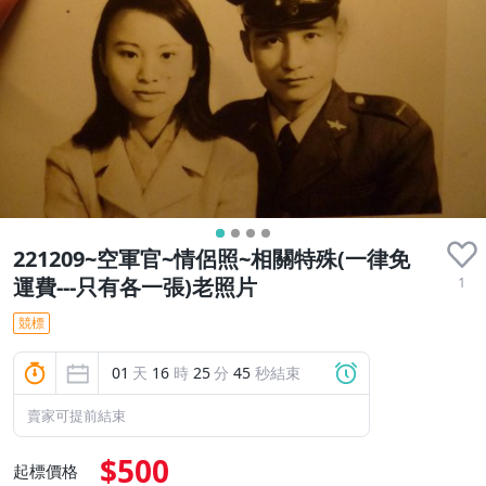
221209~空軍官~情侶照~相關特殊(一律免
1
運費---只有各一張)老照片
競標
01
天
16
時
25
分
44
秒結束
賣家可提前結束
$500
起標價格