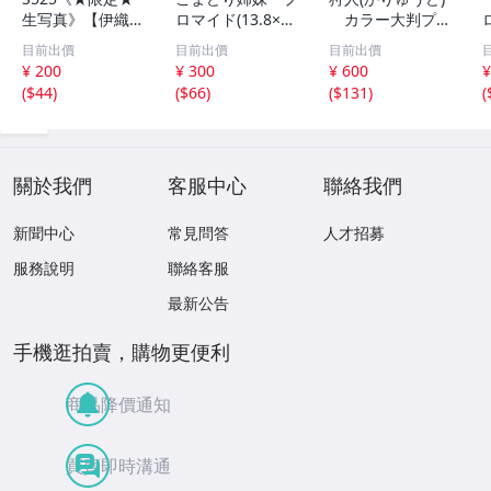
生写真》【伊織も
ロマイド(13.8×8.
カラー大判プロ
え】ビッグコミッ
5cm) 1枚●bn.4
マイド(18×13cm)
目前出價
目前出價
目前出價
クスピリッツ 202
6
1枚●bn.48
¥ 200
¥ 300
¥ 600
¥
6年8月3日号 ★セ
(
$44
)
(
$66
)
(
$131
)
(
ブンネット限定特
典★ ☆送料一律
☆
關於我們
客服中心
聯絡我們
新聞中心
常見問答
人才招募
服務說明
聯絡客服
最新公告
手機逛拍賣，購物更便利
商品降價通知
買賣即時溝通