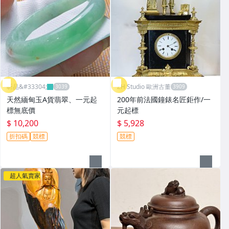
昕品&#33304;
ZH Studio 歐洲古董
天然緬甸玉A貨翡翠、一元起
200年前法國鐘錶名匠鉅作/一
標無底價
元起標
$ 10,200
$ 5,928
折扣碼
競標
競標
超人氣賣家