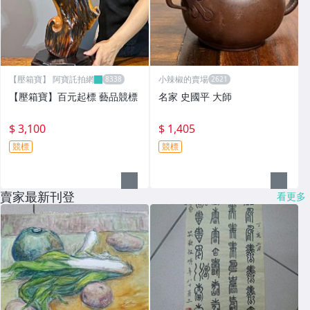
【壓箱寶】 阿寶託拍網
小辣椒的賣場
【壓箱寶】百元起標 藝品競標
名家 史國平 大師
$ 3,100
$ 1,405
競標
競標
賣家最新刊登
看更多