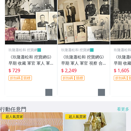
玖隆蕭松和 挖寶網
玖隆蕭松和 挖寶網
玖隆蕭松和
《玖隆蕭松和 挖寶網G》
《玖隆蕭松和 挖寶網G》
《玖隆蕭
早期 收藏 軍官 軍人 軍
早期 軍人 軍官 視察 合
早期 收藏
眷 餐會 合影 舊相片 一
影 舊相片 一批(13200)
軍官 合影 
$ 729
$ 2,249
$ 1,605
批(13194)
折扣碼
競標
折扣碼
競標
折扣碼
行動任意門
看更多
超人氣賣家
超人氣賣家