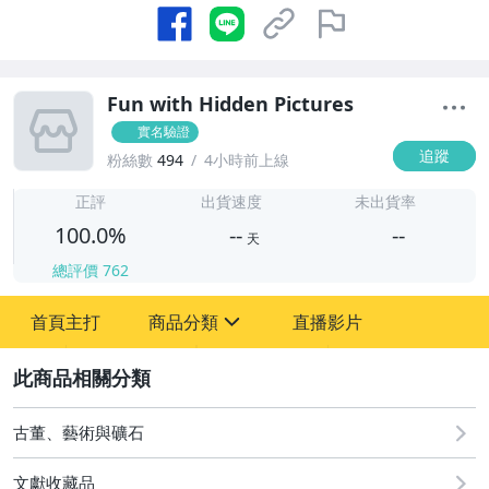
Fun with Hidden Pictures
實名驗證
追蹤
粉絲數
494
4小時前上線
-
-
正評
出貨速度
未出貨率
100.0%
--
--
天
總評價
762
-
首頁主打
商品分類
直播影片
-
sign
古董、藝術與礦石
2
玩具、模型與公仔
古董、藝術與礦石
文獻收藏品