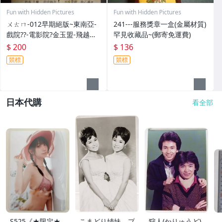
Fun with Hidden Pictures
Fun with Hidden Pictures
ㄨㄊㄇ-012早期絕版~東南亞-
241---服務獎章一盒(金屬材質)
戲院??-電影院?金玉盟-飛越杜
罕見收藏品~(郵寄免運費)
鵑窩(紙質乾裂-不完整一律郵
$ 200
$ 136
寄免運費)相關原版-電影本事
競標
競標
日本代購
看全部
S525《★限定★
こまどり姉妹 プ
狩人(かりゅうど)