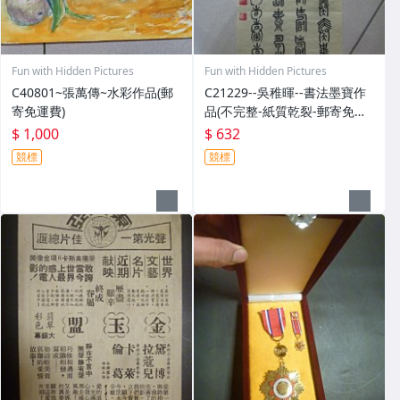
Fun with Hidden Pictures
Fun with Hidden Pictures
C40801~張萬傳~水彩作品(郵
C21229--吳稚暉--書法墨寶作
寄免運費)
品(不完整-紙質乾裂-郵寄免運
費)
$ 1,000
$ 632
競標
競標