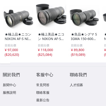
★極上品★ニコン
★極上美品★ニコ
★良品★シグマ S
NIKON AF-S NIK
ン NIKON AF-S
IGMA 150-600m
KOR 70-200mm
NIKKOR 200-500
m F5-6.3 DG OS
目前出價
目前出價
目前出價
F2.8G ED VR II★
mm F5.6E ED VR
HSM Contempor
¥ 97,000
¥ 118,000
¥ 89,800
¥
I0763＃5506
★ I0790＃5487
ary NIKON ニコ
(
$20,620
)
(
$25,084
)
(
$19,089
)
(
ン用★ I0768＃
5480
關於我們
客服中心
聯絡我們
新聞中心
常見問答
人才招募
服務說明
聯絡客服
最新公告