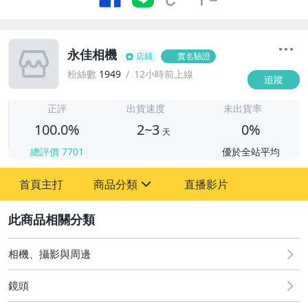
永佳相機
店鋪
實名驗證
粉絲數
1949
12小時前上線
追蹤
2
正評
出貨速度
未出貨率
100.0%
2~3
0%
天
總評價
7701
優於全站平均
首頁主打
商品分類
直播影片
sign
2
相機、攝影與周邊
鏡頭