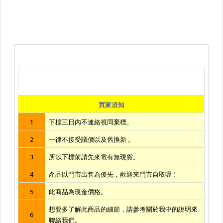
【閃光燈】佳能-Canon
【閃光燈】GODOX 神牛/ 其他
【濾鏡】CARL ZEISS 蔡司
【濾鏡】B+W
【濾鏡】CANON、LEE、其他
配件_ 接寫、遮光罩、鏡蓋
配件_ 快門線、遙控器
配件_ 垂直把手 / 電池把手
配件_ 數位相機電池、充電器
配件_ 鏡頭炮衣、相機雨衣
配件_ 閃光燈週邊