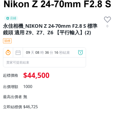
店鋪
永佳相機_NIKON Z 24-70mm F2.8 S 標準
0
鏡頭 適用 Z9、Z7、Z6 【平行輸入】(2)
競標
09
天
08
時
36
分
15
秒結束
賣家可提前結束
$44,500
起標價格
1000
出價增額
無
最高出價者
$46,725
立即結標價