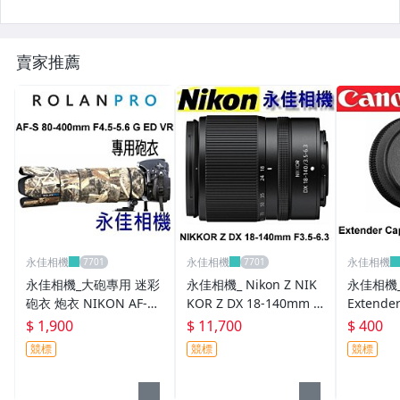
二手商品-濾鏡
二手商品--其他
賣家推薦
其它
永佳相機
永佳相機
永佳相機
永佳相機_大砲專用 迷彩
永佳相機_ Nikon Z NIK
永佳相機_
砲衣 炮衣 NIKON AF-S
KOR Z DX 18-140mm F
Extend
80-400mm F4.5-5.6 G E
3.5-6.3 VR 適用 ZFC Z50
鏡 前蓋 (2
$ 1,900
$ 11,700
$ 400
D VR (2)
II【平行輸入】(1)
競標
競標
競標