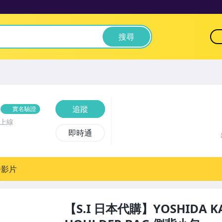
搜尋
追蹤
實名驗證
前上線
即時通
播影片
【S.I 日本代購】YOSHIDA KA