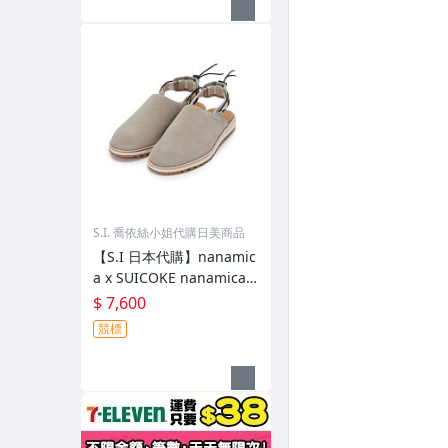
S.I. 喬依絲小姐代購日美商品
【S.I 日本代購】nanamic
a x SUICOKE nanamica E
xclusive FL Slides
$ 7,600
競標