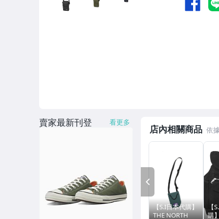
賣家最新刊登
看更多
店內相關商品
PREV
【S.I日本代購】
【S
THE NORTH
購】