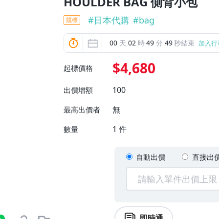
HOULDER BAG 側背小包
#
日本代購
#
bag
競標
00
天
02
時
49
分
48
秒結束
加入行
$4,680
起標價格
100
出價增額
無
最高出價者
1
件
數量
自動出價
直接出
即時通