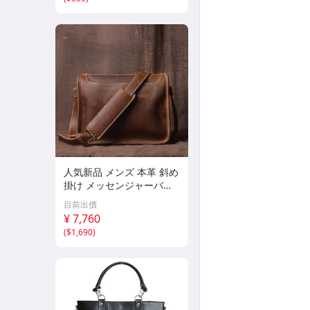
人気新品 メンズ 本革 斜め
掛け メッセンジャーバッ
グ カジュアル 牛革 A4書
目前出價
類 アウトドア ビジネスバ
¥ 7,760
ッグ 男性用 通勤通学鞄
(
$1,690
)
ブラウン