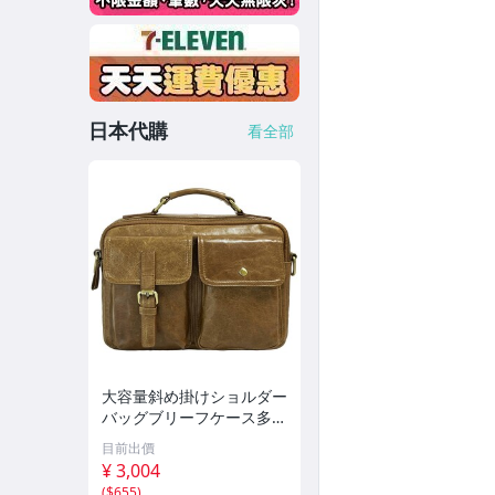
日本代購
看全部
大容量斜め掛けショルダー
バッグブリーフケース多機
能ショルダーバッグ斜め掛
目前出價
けトートバッグ牛革 ライ
¥ 3,004
トコーヒー
(
$655
)