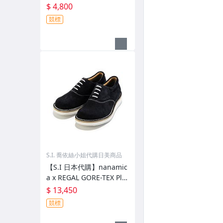
NIZE ONE STAR AGED SU
$ 4,800
EDE AG
競標
S.I. 喬依絲小姐代購日美商品
【S.I 日本代購】nanamic
a x REGAL GORE-TEX Plai
n Toe Shoes
$ 13,450
競標