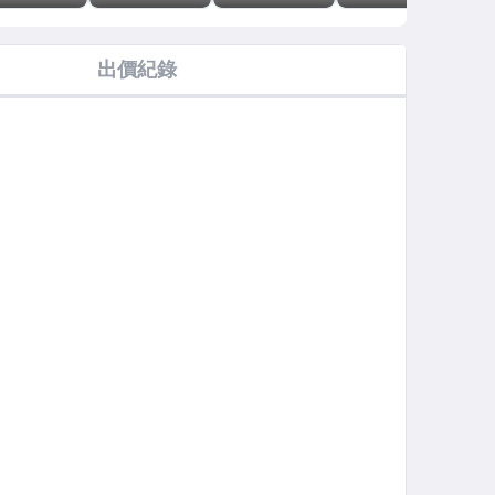
R39 Tech
RIPVANWINKLE
KABAN PORTER
KABAN PORTER
KA
 Reel Case
R+257 MULTI
ALL DAYPACK
PLATOON 2WAY
TWI
包
POUCH
with POUCHES
HELMETBAG
DA
出價紀錄
包