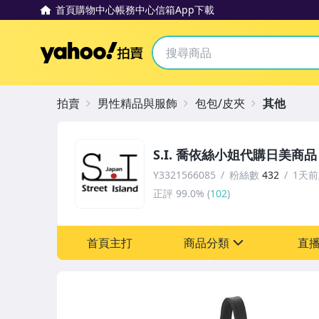
首頁
購物中心
帳務中心
信箱
App下載
Yahoo拍賣
拍賣
男性精品與服飾
包包/皮夾
其他
S.I. 喬依絲小姐代購日美商品
Y3321566085
粉絲數
432
1天
正評
99.0%
(
102
)
首頁主打
商品分類
直
sign
玩具、模型與公仔
男性精品與服飾