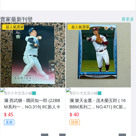
賣家最新刊登
看更多
超人氣賣家
超人氣賣家
老D小卡交流小鋪
老D小卡交流小鋪
瀾 西武獅 - 隅田知一郎 (22BB
瀾 樂天金鷹 - 茂木榮五郎 ( 16
M系列一，NO.319) RC新人卡
BBM系列二，NO.471) RC新人
卡
$ 45
$ 40
直購
競標