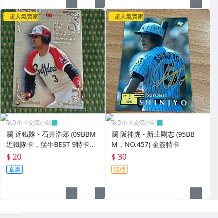
超人氣賣家
超人氣賣家
老D小卡交流小鋪
老D小卡交流小鋪
瀾 近鐵隊 - 石井浩郎 (09BBM
瀾 阪神虎 - 新庄剛志 (95BB
近鐵隊卡，猛牛BEST 9特卡，
M，NO.457) 金簽特卡
NO.B3) 狼主
$ 20
$ 30
直購
競標