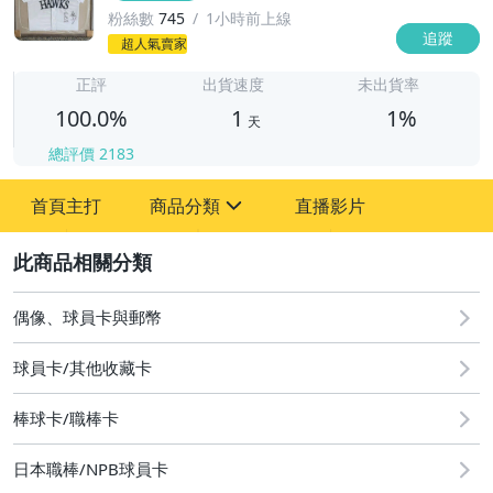
粉絲數
745
1小時前上線
追蹤
1
超人氣賣家
正評
出貨速度
未出貨率
100.0%
1
1%
天
總評價
2183
首頁主打
商品分類
直播影片
sign
2
其它
偶像、球員卡與郵幣
球員卡/其他收藏卡
棒球卡/職棒卡
日本職棒/NPB球員卡