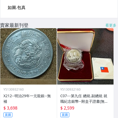
賣家最新刊登
看更多
Y5130932160
Y5130932160
X212--明治29年一元龍銀--無
C07---第九任 總統.副總統 就
補
職紀念銀幣--附盒子證書(無外
紙盒)
$ 3,698
$ 2,599
直購
直購