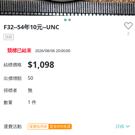
F32--54年10元--UNC
2
競標
競標已結束
2026/08/06 20:00:00
$1,098
結標價格
50
出價增額
無
得標者
1
件
數量
運費活動
運費抵用券
驚喜$99免運