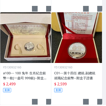
Y5130932160
Y5130932160
a100--- 100 兔年 生肖紀念銀
C01---第十四任 總統.副總統
幣一枚(一盎司 999銀)--附盒子.
就職紀念銀幣--附盒子證書
證書.收據
$ 2,499
$ 2,599
直購
直購