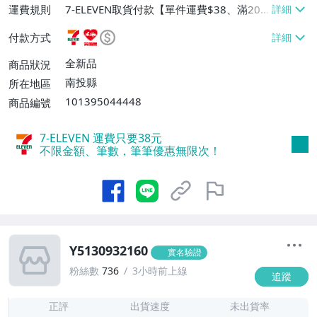
運費規則
7-ELEVEN取貨付款【單件運費$38、滿20
件或消費滿$20000免運費】、萊爾富取貨
付款方式
付款【單件運費$60、滿20件或消費滿$20
000免運費】、郵局掛號【單件運費$40、
全新品
商品狀況
滿20件或消費滿$20000免運費】
南投縣
所在地區
101395044448
商品編號
7-ELEVEN 運費只要
38
元
不限金額、筆數，筆筆優惠無限次！
Y5130932160
實名驗證
粉絲數
736
3小時前上線
追蹤
1
正評
出貨速度
未出貨率