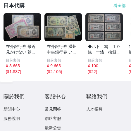
日本代購
看全部
在外銀行券 最近
在外銀行券 満州
◆ハト 鳩 １０
見かけない 朝丙1
中央銀行券 いろ
銭 十銭 拾錢
00圓券 などの 朝
いろと 6枚 上品
６枚 流通品◆
目前出價
目前出價
目前出價
鮮銀行券 3枚 K-0
有 K-0181
¥ 8,665
¥ 9,665
¥ 100
¥
182
(
$1,887
)
(
$2,105
)
(
$22
)
(
關於我們
客服中心
聯絡我們
新聞中心
常見問答
人才招募
服務說明
聯絡客服
最新公告