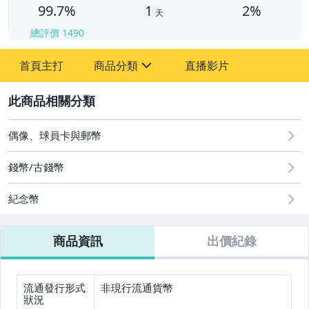
99.7%
1
2%
天
總評價
1490
首頁主打
商品分類
直播影片
sign
2
古董、藝術與礦石
偶像、球員卡與郵幣
偶像、球員卡與郵幣
錢幣/古錢幣
紀念幣
商品資訊
出價紀錄
流通發行形式
非現行流通貨幣
狀況