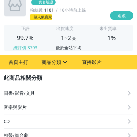
實名驗證
粉絲數
1181
18小時前上線
追蹤
1
超人氣賣家
正評
出貨速度
未出貨率
99.7%
1~2
1%
天
總評價
3793
優於全站平均
首頁主打
商品分類
直播影片
sign
2
其它
圖書/影音/文具
音樂與影片
CD
相聲/舞台劇