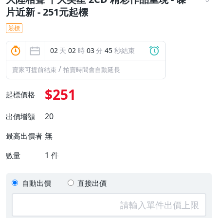
片近新 - 251元起標
競標
02
天
02
時
03
分
44
秒結束
/
賣家可提前結束
拍賣時間會自動延長
$251
起標價格
20
出價增額
無
最高出價者
1
件
數量
自動出價
直接出價