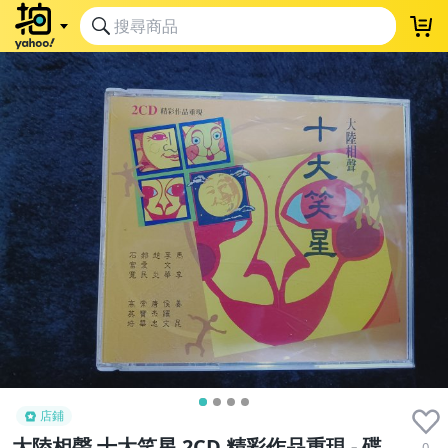
店鋪
大陸相聲 十大笑星 2CD 精彩作品重現 - 碟
0