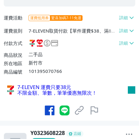
運費活動
運費抵用券
驚喜加碼7-11免運
運費規則
7-ELEVEN取貨付款【單件運費$38、滿8件
或消費滿$3000免運費】、萊爾富取貨付款
付款方式
【單件運費$60、消費滿$2000免運費】、
郵局掛號【單件運費$60、滿8件或消費滿
二手品
商品狀況
$3000免運費】
新竹市
所在地區
101395070766
商品編號
7-ELEVEN 運費只要
38
元
不限金額、筆數，筆筆優惠無限次！
Y0323608228
店鋪