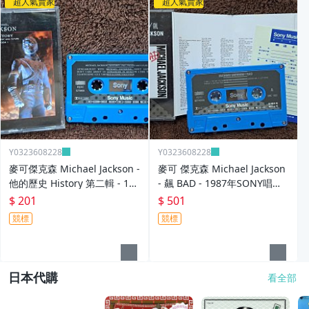
超人氣賣家
超人氣賣家
Y0323608228
Y0323608228
麥可傑克森 Michael Jackson -
麥可 傑克森 Michael Jackson
他的歷史 History 第二輯 - 199
- 飆 BAD - 1987年SONY唱片 -
5年sony唱片 原版錄音帶 無歌
原版錄音帶 附歌詞 - 501元起
$ 201
$ 501
詞 - 201元起標 N
標 N
競標
競標
日本代購
看全部