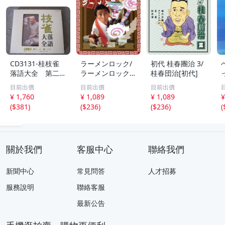
CD3131-桂枝雀
ラーメンロック/
初代 桂春團治 3/
落語大全 第二
ラーメンロック
桂春団治[初代]
集 寝床 くやみ
(川原ひろし&氏神
目前出價
目前出價
目前出價
一番)
¥ 1,760
¥ 1,089
¥ 1,089
¥
(
$381
)
(
$236
)
(
$236
)
(
關於我們
客服中心
聯絡我們
新聞中心
常見問答
人才招募
服務說明
聯絡客服
最新公告