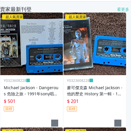
賣家最新刊登
看更多
超人氣賣家
超人氣賣家
Y0323608228
Y0323608228
Michael Jackson - Dangerou
麥可傑克森 Michael Jackson -
s 危險之旅 - 1991年sony唱片
他的歷史 History 第一輯 - 199
- 原版錄音帶 附歌詞 - 501元起
5年sony唱片 原版錄音帶 無歌
$ 501
$ 201
標 N
詞 - 201元起標 N
競標
競標