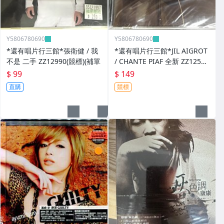
Y5806780690
Y5806780690
*還有唱片行三館*張衛健 / 我
*還有唱片行三館*JIL AIGROT
不是 二手 ZZ12990(競標)(補單
/ CHANTE PIAF 全新 ZZ12526
(競標)
$ 99
$ 149
直購
競標