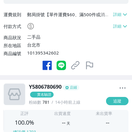
運費規則
郵局掛號【單件運費$60、滿500件或消費
滿$20000免運費】
付款方式
二手品
商品狀況
台北市
所在地區
101395342602
商品編號
Y5806780690
店鋪
實名驗證
追蹤
粉絲數
781
14小時前上線
-
-
正評
出貨速度
未出貨率
100.0%
--
--
天
總評價
1703