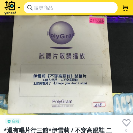
店鋪
*還有唱片行三館*伊雪莉 / 不穿高跟鞋 二
0