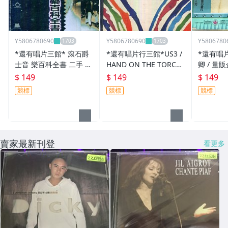
Y5806780690
Y5806780690
Y5806780
*還有唱片三館* 滾石爵
*還有唱片行三館*US3 /
*還有唱
士音 樂百科全書 二手 ZZ
HAND ON THE TORCH
卿 / 量
3263(需競標)
二手 ZZ6670需競標)
15404(
$ 149
$ 149
$ 149
競標
競標
競標
賣家最新刊登
看更多