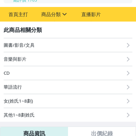
-
首頁主打
商品分類
直播影片
-
sign
其它
2
圖書/影音/文具
音樂與影片
CD
華語流行
女(姓氏1~8劃)
其他1~8劃姓氏
商品資訊
出價紀錄