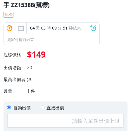
手 ZZ15388(競標)
競標
04
天
03
時
09
分
50
秒結束
賣家可提前結束
$149
起標價格
20
出價增額
無
最高出價者
1
件
數量
自動出價
直接出價