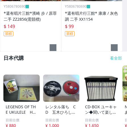
Y5806780690
Y5806780690
*還有唱片三館*濱崎 步 / 原罪
*還有唱片行三館* 康康 / 灰色
二手 ZZ2856(需競標)
調 二手 XX1154
$ 149
$ 99
競標
競標
日本代購
看全部
LEGENDS OF TH
レンタル落ち C
CD-BOX ユーキャ
E UKULELE HA
D 五木ひろし
ン◆聞いて楽しむ
WAIIAN MASTER
高橋真梨子 他
日本の名作 第1巻
目前出價
目前出價
目前出價
S ウクレレ ハワ
中古品
～第16巻 未開封
¥ 880
¥ 1,000
¥ 1,650
¥