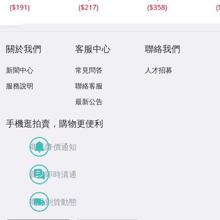
イ 169
品混在 木箱付き
(
$191
)
(
$217
)
(
$358
)
(
關於我們
客服中心
聯絡我們
新聞中心
常見問答
人才招募
服務說明
聯絡客服
最新公告
手機逛拍賣，購物更便利
商品降價通知
買賣即時溝通
商品到貨動態