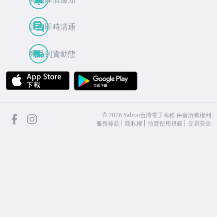
買賣即時溝通
商品到貨動態
APP Store
Google Play
facebook
Instagram
©
2026
Yahoo台灣電子商務 保留所有權利
服務條款
隱私權
拍賣使用規範
交易安全