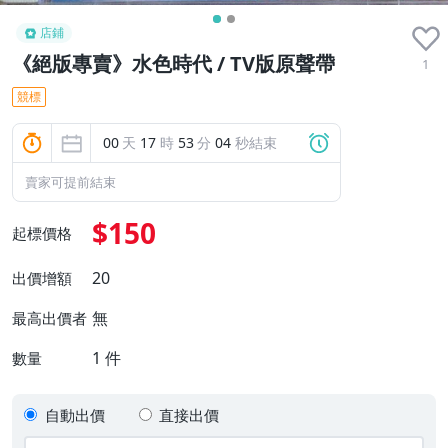
店鋪
《絕版專賣》水色時代 / TV版原聲帶
1
競標
00
天
17
時
53
分
03
秒結束
賣家可提前結束
$150
起標價格
20
出價增額
無
最高出價者
1
件
數量
自動出價
直接出價