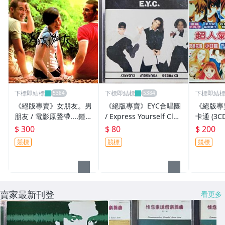
下標即結標
下標即結標
下標即結
《絕版專賣》女朋友。男
《絕版專賣》EYC合唱團
《絕版專
朋友 / 電影原聲帶....鍾
/ Express Yourself Clea
卡通 (3CD
興民 電影音樂
rly 再次自我表白
$ 300
$ 80
$ 200
競標
競標
競標
賣家最新刊登
看更多