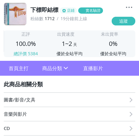
下標即結標
店鋪
實名驗證
粉絲數
1712
19分鐘前上線
追蹤
1
正評
出貨速度
未出貨率
100.0%
1~2
0%
天
總評價
5384
優於全站平均
優於全站平均
首頁主打
商品分類
直播影片
sign
2
其它
圖書/影音/文具
音樂與影片
CD