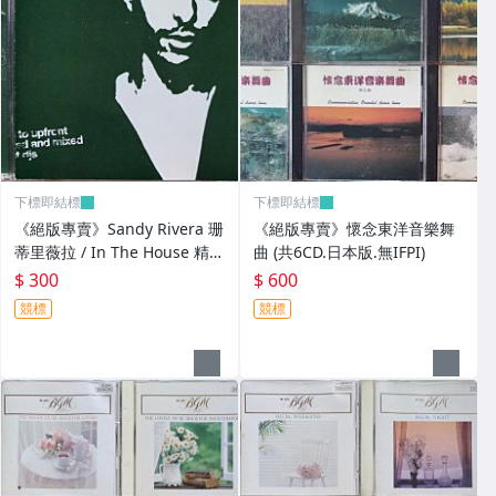
下標即結標
下標即結標
《絕版專賣》Sandy Rivera 珊
《絕版專賣》懷念東洋音樂舞
蒂里薇拉 / In The House 精選
曲 (共6CD.日本版.無IFPI)
輯 (2CD.美版)
$ 300
$ 600
競標
競標