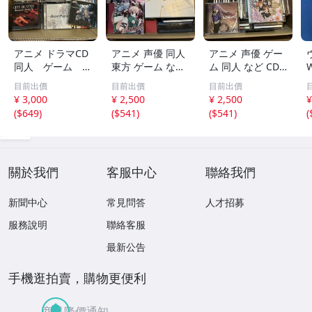
アニメ ドラマCD
アニメ 声優 同人
アニメ 声優 ゲー
同人 ゲーム な
東方 ゲーム など
ム 同人 など CD
W
ど CD DVD Blu
CD まとめ売り
まとめ売り ぼっ
A
目前出價
目前出價
目前出價
-ray まとめ売
0808-5 アップル
ちざろっく ホロ
b
¥ 3,000
¥ 2,500
¥ 2,500
¥
り テレビまんが
シード ドラマc
ライブ ガールズ
(
$649
)
(
$541
)
(
$541
)
(
主題歌 スターオ
d 米津玄師
アンドパンツァ
ーシャン シティ
ー 0808-4
ーハンター 080
8-6
關於我們
客服中心
聯絡我們
新聞中心
常見問答
人才招募
服務說明
聯絡客服
最新公告
手機逛拍賣，購物更便利
商品降價通知