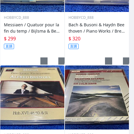
HOBBYCD_888
HOBBYCD_888
Messiaen / Quatuor pour la
Bach & Busoni & Haydn Bee
fin du temp / Bijlsma & Beth
thoven / Piano Works / Bren
s & Pieterson & De Leeuw
del
$ 299
$ 320
直購
直購