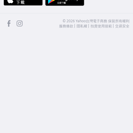
facebook
Instagram
©
2026
Yahoo台灣電子商務 保留所有權利
服務條款
隱私權
拍賣使用規範
交易安全