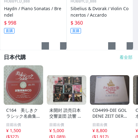
HOBBYCD_888
HOBBYCD_888
Haydn / Piano Sonatas / Bre
Sibelius & Dvorak / Violin Co
ndel
ncertos / Accardo
$ 998
$ 360
直購
直購
日本代購
看全部
C164 美しきク
未開封 読売日本
CD4499-DIE GOL
ラシック名曲集
交響楽団 読響 ク
DENE ZEIT DER
試聴用無料CD
ラシックCD 9枚
WIENER MUSIK
目前出價
目前出價
目前出價
非売品 CD ジ
セット ライブ録
ウインナ・ワル
¥ 1,500
¥ 5,000
¥ 8,800
¥
ャケット無し
音
ツ大全集 BOX
(
$327
)
(
$1,089
)
(
$1,917
)
(