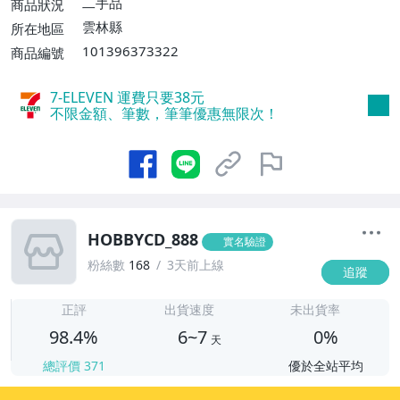
二手品
商品狀況
消費滿$5000免運費】
雲林縣
所在地區
101396373322
商品編號
7-ELEVEN 運費只要
38
元
不限金額、筆數，筆筆優惠無限次！
HOBBYCD_888
實名驗證
粉絲數
168
3天前上線
追蹤
6
正評
出貨速度
未出貨率
98.4%
6~7
0%
天
總評價
371
優於全站平均