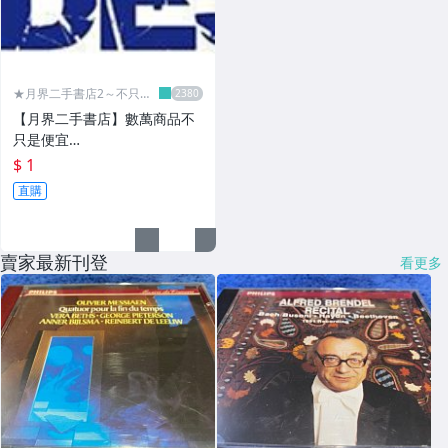
★月界二手書店2～不只是
便宜...★
【月界二手書店】數萬商品不
只是便宜…
$ 1
直購
賣家最新刊登
看更多