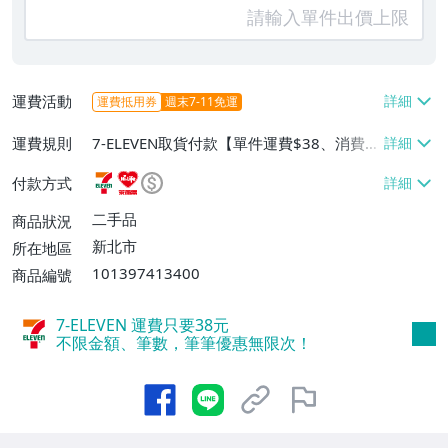
運費活動
運費抵用券
週末7-11免運
運費規則
7-ELEVEN取貨付款【單件運費$38、消費滿
$50000免運費】、7-ELEVEN取貨不付款
付款方式
【單件運費$38、滿3件或消費滿$50000免
運費】、萊爾富取貨付款【單件運費$6
二手品
商品狀況
0】、郵局掛號【單件運費$65、消費滿$50
新北市
所在地區
000免運費】
101397413400
商品編號
7-ELEVEN 運費只要
38
元
不限金額、筆數，筆筆優惠無限次！