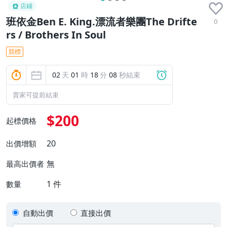
店鋪
班依金Ben E. King.漂流者樂團The Drifte
0
rs / Brothers In Soul
競標
02
天
01
時
18
分
08
秒結束
賣家可提前結束
$200
起標價格
20
出價增額
無
最高出價者
1
件
數量
自動出價
直接出價