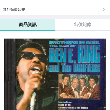
華語 團體/樂團
其他類型音樂
華語 合輯
西洋 女歌手
商品資訊
出價紀錄
西洋 男歌手
西洋 團體/樂團
西洋 合輯
日韓 女歌手
日韓 男歌手
日韓 團體/樂團
日韓 合輯
電影/電視原聲帶