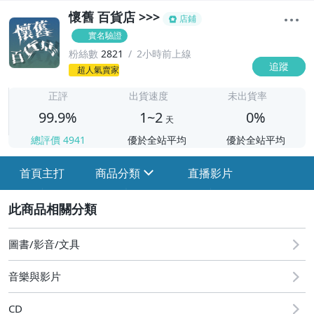
懷舊 百貨店 >>>
店鋪
實名驗證
粉絲數
2821
2小時前上線
追蹤
1
超人氣賣家
正評
出貨速度
未出貨率
99.9%
1~2
0%
天
總評價
4941
優於全站平均
優於全站平均
首頁主打
商品分類
直播影片
sign
2
圖書/影音/文具
華語 女歌手
音樂與影片
華語 男歌手
CD