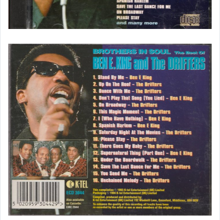
新世紀/古典/演奏
原版錄音卡帶區
其他影音專區
黑膠唱片區
影視DVD/藍光DVD
明星周邊/各式雜貨區