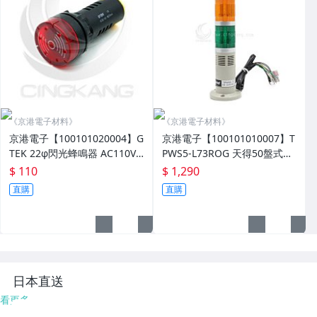
《京港電子材料》
《京港電子材料》
京港電子【100101020004】G
京港電子【100101010007】T
TEK 22φ閃光蜂鳴器 AC110V
PWS5-L73ROG 天得50盤式閃
紅
光燈+蜂鳴器 24V LED紅/橙/綠
$ 110
$ 1,290
直購
直購
日本直送
看更多