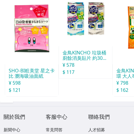
金鳥KINCHO 垃圾桶
廚餘消臭貼片 約30天
分
¥ 578
SHO-BI粧美堂 星之卡
金鳥KI
$ 117
比 瀏海吸油面紙
環 大人
¥ 598
¥ 798
$ 121
$ 162
關於我們
客服中心
聯絡我們
新聞中心
常見問答
人才招募