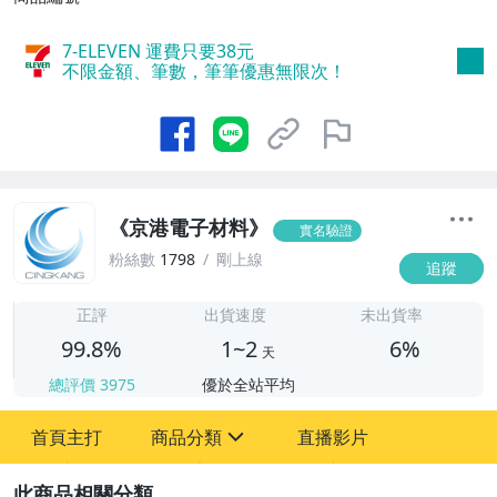
7-ELEVEN 運費只要
38
元
不限金額、筆數，筆筆優惠無限次！
《京港電子材料》
實名驗證
粉絲數
1798
剛上線
追蹤
1
正評
出貨速度
未出貨率
99.8%
1~2
6%
天
總評價
3975
優於全站平均
首頁主打
商品分類
直播影片
sign
2
圖書/影音/文具