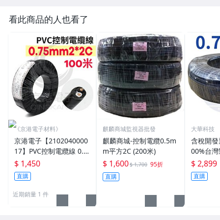
看此商品的人也看了
《京港電子材料》
麒麟商城監視器批發
大華科技
京港電子【2102040000
麒麟商城-控制電纜0.5m
含稅開發票
17】PVC控制電纜線 0.7
m平方2C (200米)
00%台灣
5mm2*2C 100M/捆
方*2C 0.
$ 1,450
$ 1,600
$ 2,899
95折
$ 1,700
細蕊 控
直購
直購
直購
線
近期銷量 1 件