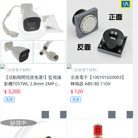
《京港電子材料》
《京港電子材料》
【活動期間現貨免運!】監視攝
京港電子【100101020003】
影機T057WL 2.8mm 2MP (再
蜂鳴器 ABS-80 110V
加送變壓器DVE12V/1A) 含稅
$ 3,200
$ 120
價
直購
直購