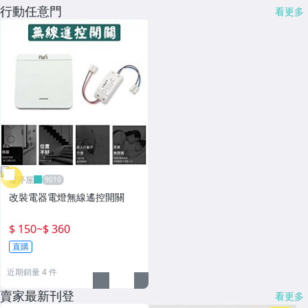
行動任意門
看更多
雁渟屋
改裝電器電燈無線遙控開關
$ 150
~
$ 360
直購
近期銷量 4 件
賣家最新刊登
看更多