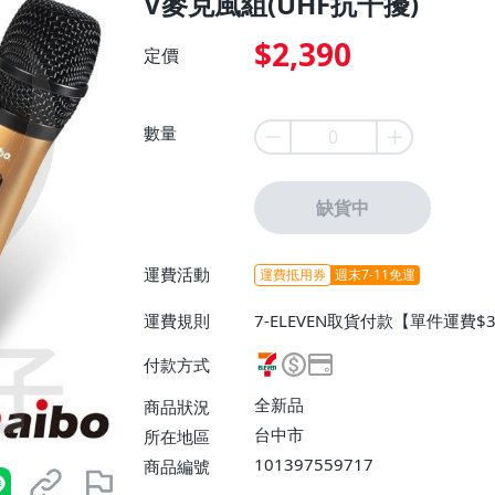
V麥克風組(UHF抗干擾)
$2,390
定價
數量
缺貨中
運費活動
運費抵用券
週末7-11免運
運費規則
7-ELEVEN取貨付款【單件運費$3
取貨不付款【單件運費$38、消費
付款方式
運費$120、消費滿$3000免
全新品
商品狀況
台中市
所在地區
101397559717
商品編號