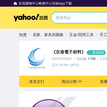
首頁
購物中心
帳務中心
信箱
App下載
Yahoo拍賣
拍賣
居家、家具與園藝
五金/照明工具
手
《京港電子材料》
實名驗證
Y0679590061
粉絲數
1798
2小
正評
99.8%
(
3975
)
首頁主打
商品分類
直
sign
圖書/影音/文具
手機、配件與通訊