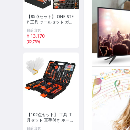
【85点セット】 ONE STE
P 工具 ツールセット ガレ
ージツール 鉄製ケース 整
目前出價
備工具セット ホームツー
¥ 13,170
ルセット ソケッwb
(
$2,759
)
【102点セット】 工具 工
具セット 軍手付き ホーム
ツール 【JAPAN BRAND】
目前出價