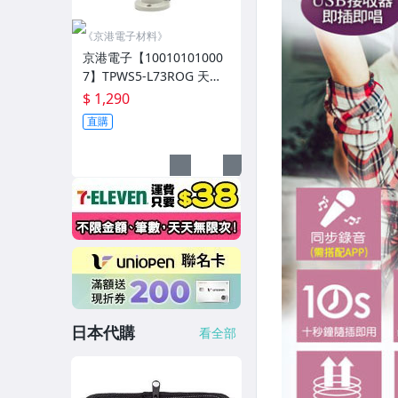
《京港電子材料》
京港電子【10010101000
7】TPWS5-L73ROG 天得5
0盤式閃光燈+蜂鳴器 24V
$ 1,290
LED紅/橙/綠
直購
日本代購
看全部