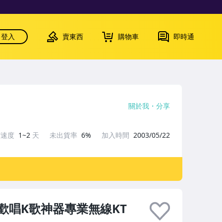
登入
賣東西
購物車
即時通
關於我
分享
貨速度
1~2
天
未出貨率
6%
加入時間
2003/05/22
7】歡唱K歌神器專業無線KT