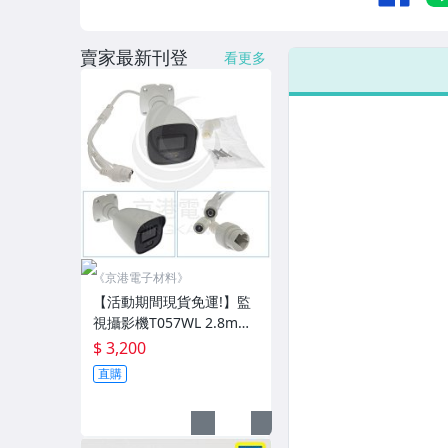
賣家最新刊登
看更多
《京港電子材料》
【活動期間現貨免運!】監
視攝影機T057WL 2.8mm
2MP (再加送變壓器DVE12
$ 3,200
V/1A) 含稅價
直購