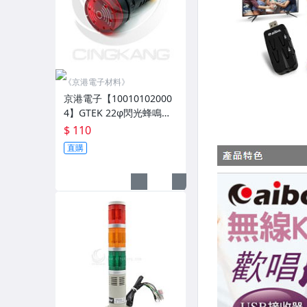
《京港電子材料》
京港電子【10010102000
4】GTEK 22φ閃光蜂鳴器
AC110V紅
$ 110
直購