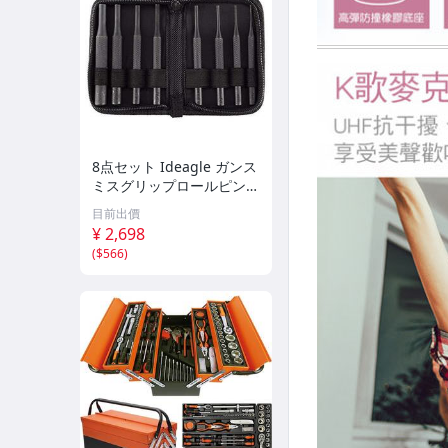
8点セット Ideagle ガンス
ミスグリップロールピンポ
ンチツールセット ピンポ
目前出價
ンチセット 木工機械の修
¥ 2,698
理および工芸用 本体にサ
(
$566
)