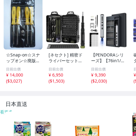
☆Snap-on☆スナ
[ネセクト] 精密ド
【PENDORAシリ
ップオン☆廃版☆
ライバーセット 1
ーズ】【76in1/1
正規品☆SDDX40
38in1 アルミグリ
台2役】電動精密
目前出價
目前出價
目前出價
Y☆ミニドライバ
ップ仕様 高強度S
ドライバーセット
¥ 14,000
¥ 6,950
¥ 9,390
¥
ー4本セット☆ハ
2ビット トルクス
ドリル穴あけ&ネ
(
$3,027
)
(
$1,503
)
(
$2,030
)
(
ードグリップ☆S
六角 ポジドライ
ジ締め 5段階トル
DD300/301/304/
ブ スマホ修 M
ク調整 USB充 M
306☆イエロー☆
送料230円☆
日本直送
看更多