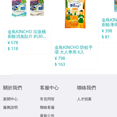
金鳥KI
廚餘薄
30天分
¥ 398
金鳥KINCHO 垃圾桶
廚餘消臭貼片 約30天
$ 81
分
¥ 578
金鳥KINCHO 防蚊手
$ 118
環 大人專用 6入
¥ 798
$ 163
關於我們
客服中心
聯絡我們
新聞中心
常見問答
人才招募
服務說明
聯絡客服
最新公告