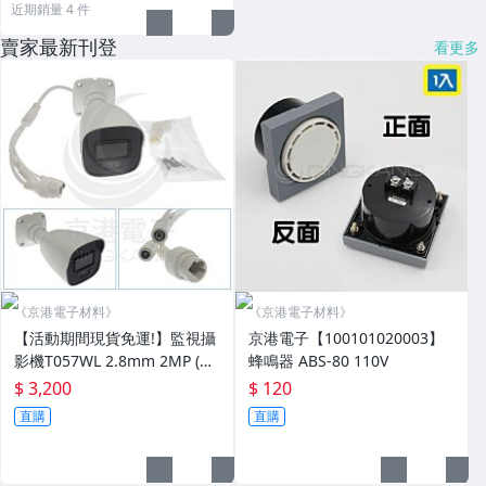
近期銷量 4 件
賣家最新刊登
看更多
《京港電子材料》
《京港電子材料》
【活動期間現貨免運!】監視攝
京港電子【100101020003】
影機T057WL 2.8mm 2MP (再
蜂鳴器 ABS-80 110V
加送變壓器DVE12V/1A) 含稅
$ 3,200
$ 120
價
直購
直購