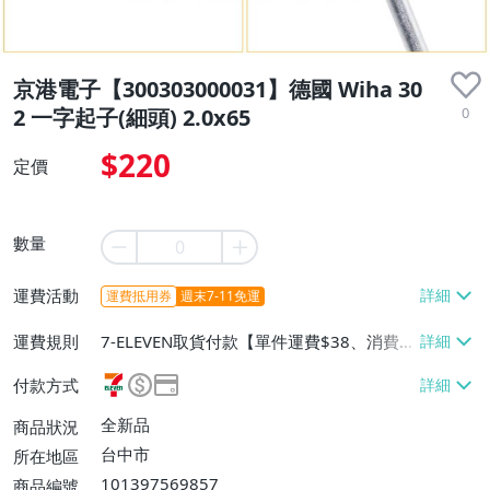
京港電子【300303000031】德國 Wiha 30
0
2 一字起子(細頭) 2.0x65
$220
定價
數量
運費活動
運費抵用券
週末7-11免運
運費規則
7-ELEVEN取貨付款【單件運費$38、消費滿
$3000免運費】、7-ELEVEN取貨不付款
付款方式
【單件運費$38、消費滿$3000免運費】、
宅配/貨運【單件運費$120、消費滿$3000
全新品
商品狀況
免運費】、面交/自取/不寄送【免運費】
台中市
所在地區
101397569857
商品編號