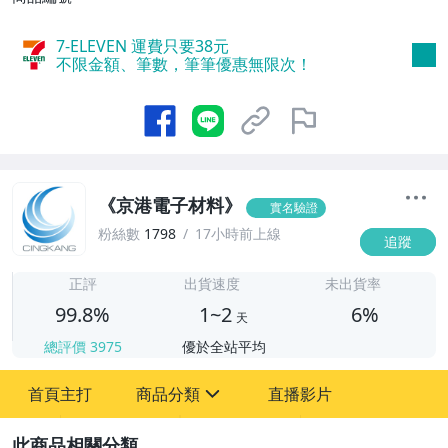
7-ELEVEN 運費只要
38
元
不限金額、筆數，筆筆優惠無限次！
《京港電子材料》
實名驗證
粉絲數
1798
17小時前上線
追蹤
1
正評
出貨速度
未出貨率
99.8%
1~2
6%
天
總評價
3975
優於全站平均
首頁主打
商品分類
直播影片
sign
2
圖書/影音/文具