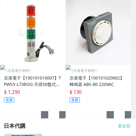
《京港電子材料》
《京港電子材料》
京港電子【100101010007】T
京港電子【100101020002】
PWS5-L73ROG 天得50盤式閃
蜂鳴器 ABS-80 220VAC
光燈+蜂鳴器 24V LED紅/橙/綠
$ 1,290
$ 130
直購
直購
日本代購
看全部