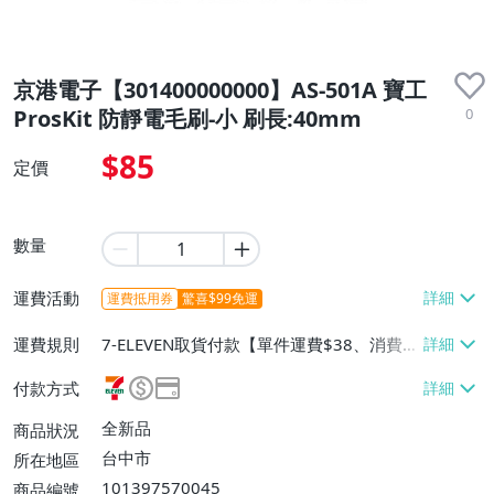
京港電子【301400000000】AS-501A 寶工
0
ProsKit 防靜電毛刷-小 刷長:40mm
$85
定價
數量
運費活動
運費抵用券
驚喜$99免運
運費規則
7-ELEVEN取貨付款【單件運費$38、消費滿
$3000免運費】、7-ELEVEN取貨不付款
付款方式
【單件運費$38、消費滿$3000免運費】、
宅配/貨運【單件運費$120、消費滿$3000
全新品
商品狀況
免運費】、面交/自取/不寄送【免運費】
台中市
所在地區
101397570045
商品編號