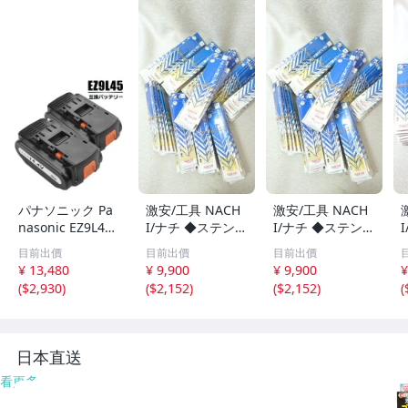
パナソニック Pa
激安/工具 NACH
激安/工具 NACH
nasonic EZ9L45 /
I/ナチ ◆ステンレ
I/ナチ ◆ステンレ
EZ9L44 / EZ9L40
ス用ドリル◆ HS
ス用ドリル◆ HS
目前出價
目前出價
目前出價
/ EY9L40 互換バ
S 1.5mm/1pcs ま
S 1.5mm/1pcs ま
S
¥ 13,480
¥ 9,900
¥ 9,900
¥
ッテリー 14.4V 5.
とめ売り 100個
とめ売り 100個
(
$2,930
)
(
$2,152
)
(
$2,152
)
(
0Ah 5000mAh P
①
②
anasonicセル 松
下電工
日本直送
看更多