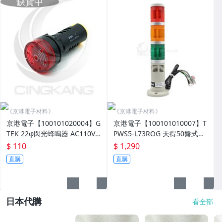
《京港電子材料》
《京港電子材料》
京港電子【100101020004】G
京港電子【100101010007】T
TEK 22φ閃光蜂鳴器 AC110V
PWS5-L73ROG 天得50盤式閃
紅
光燈+蜂鳴器 24V LED紅/橙/綠
$ 110
$ 1,290
直購
直購
日本代購
看全部