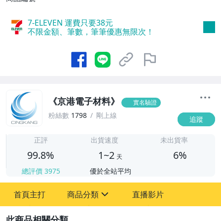
7-ELEVEN 運費只要
38
元
不限金額、筆數，筆筆優惠無限次！
《京港電子材料》
實名驗證
粉絲數
1798
剛上線
追蹤
1
正評
出貨速度
未出貨率
99.8%
1~2
6%
天
總評價
3975
優於全站平均
首頁主打
商品分類
直播影片
sign
2
圖書/影音/文具