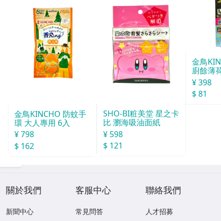
金鳥KI
廚餘薄
30天分
¥ 398
$ 81
SHO-BI粧美堂 星之卡
金鳥KINCHO 防蚊手
比 瀏海吸油面紙
環 大人專用 6入
¥ 598
¥ 798
$ 121
$ 162
關於我們
客服中心
聯絡我們
新聞中心
常見問答
人才招募