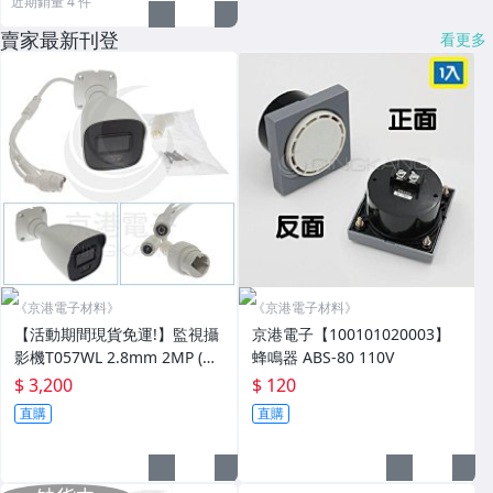
近期銷量 4 件
賣家最新刊登
看更多
《京港電子材料》
《京港電子材料》
【活動期間現貨免運!】監視攝
京港電子【100101020003】
影機T057WL 2.8mm 2MP (再
蜂鳴器 ABS-80 110V
加送變壓器DVE12V/1A) 含稅
$ 3,200
$ 120
價
直購
直購