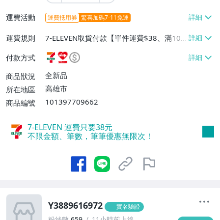
運費活動
運費抵用券
驚喜加碼7-11免運
運費規則
7-ELEVEN取貨付款【單件運費$38、滿100
件或消費滿$1000000免運費】、7-ELEVEN
付款方式
取貨不付款【單件運費$38】、萊爾富取貨
付款【單件運費$60、滿50件或消費滿$30
全新品
商品狀況
0000免運費】、郵局掛號【單件運費$50、
高雄市
所在地區
滿30件或消費滿$30000免運費】
101397709662
商品編號
7-ELEVEN 運費只要
38
元
不限金額、筆數，筆筆優惠無限次！
Y3889616972
實名驗證
粉絲數
659
11小時前上線