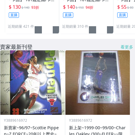
原廠原裝 一般卡夾 / 塑
原廠原裝 一般卡夾 / 塑
卡夾 / 
$ 130
$ 140
$ 55
93折
94折
$ 140
$ 150
$ 80
膠殼 尺寸：35pt
膠殼 尺寸：55pt
pt / CPH
直購
直購
直購
近期銷量 421 件
近期銷量 310 件
近期銷量 20
賣家最新刊登
看更多
Y3889616972
Y3889616972
新賣家~96/97~Scottie Pippe
新上架~1999-00~99/00~Char
n~Z FORCE~20年以上歷史~無
les Oakley /300~FLEER~~限