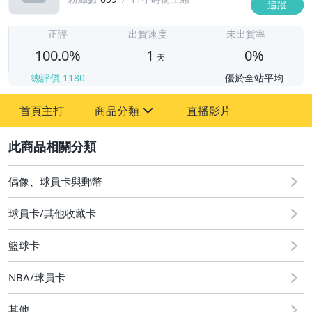
追蹤
1
正評
出貨速度
未出貨率
100.0%
1
0%
天
總評價
1180
優於全站平均
首頁主打
商品分類
直播影片
sign
2
偶像、球員卡與郵幣
偶像、球員卡與郵幣
球員卡/其他收藏卡
籃球卡
NBA/球員卡
其他