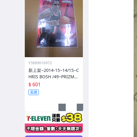
Y3889616972
新上架~2014-15~14/15~C
HRIS BOSH /49~PRIZM~S
ILVER~紅亮~低限量/49~1
$ 601
060114-1
直購