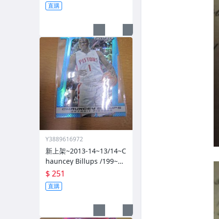
直購
Y3889616972
新上架~2013-14~13/14~C
hauncey Billups /199~PR
IZM~SILVER~藍亮~限量/1
$ 251
99~1060114-1
直購