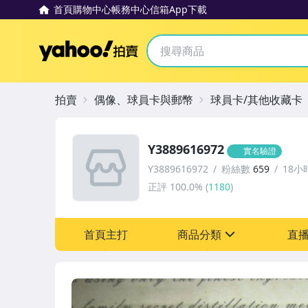
首頁
購物中心
帳務中心
信箱
App下載
Yahoo拍賣
拍賣
偶像、球員卡與郵幣
球員卡/其他收藏卡
Y3889616972
實名驗證
Y3889616972
粉絲數
659
18小
正評
100.0%
(
1180
)
首頁主打
商品分類
直
sign
偶像、球員卡與郵幣