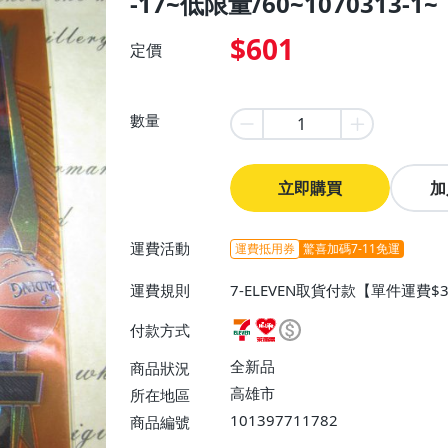
-17~低限量/60~1070313-1~
$601
定價
數量
立即購買
加
運費活動
運費抵用券
驚喜加碼7-11免運
運費規則
7-ELEVEN取貨付款【單件運費$
費】、7-ELEVEN取貨不付款
付款方式
運費$60、滿50件或消費滿$30
0、滿30件或消費滿$30000免
全新品
商品狀況
高雄市
所在地區
101397711782
商品編號