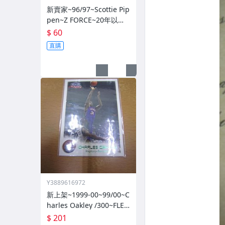
新賣家~96/97~Scottie Pip
pen~Z FORCE~20年以上
歷史~無限量~
$ 60
直購
Y3889616972
新上架~1999-00~99/00~C
harles Oakley /300~FLEE
R~~限量/300~1060114-1
$ 201