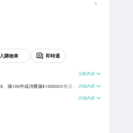
0
入購物車
即時通
38、滿100件或消費滿$1000000免運
【單件運費$38】、萊爾富取貨付款【單件
0000免運費】、郵局掛號【單件運費$5
運費】