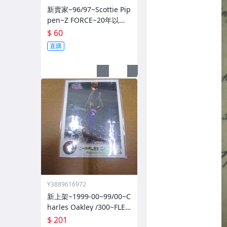
新賣家~96/97~Scottie Pip
pen~Z FORCE~20年以上
歷史~無限量~
$ 60
直購
Y3889616972
新上架~1999-00~99/00~C
harles Oakley /300~FLEE
R~~限量/300~1060114-1
$ 201