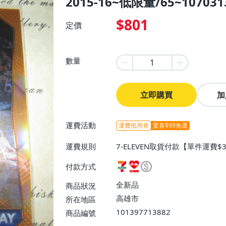
2015-16~低限量/65~107031
$801
定價
數量
立即購買
加
運費活動
運費抵用券
驚喜$99免運
運費規則
7-ELEVEN取貨付款【單件運費$
費】、7-ELEVEN取貨不付款
付款方式
運費$60、滿50件或消費滿$30
0、滿30件或消費滿$30000免
全新品
商品狀況
高雄市
所在地區
101397713882
商品編號