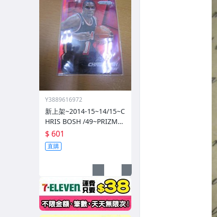
Y3889616972
新上架~2014-15~14/15~C
HRIS BOSH /49~PRIZM~S
ILVER~紅亮~低限量/49~1
$ 601
060114-1
直購