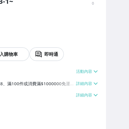
3-1~
0
入購物車
即時通
38、滿100件或消費滿$1000000免運
【單件運費$38】、萊爾富取貨付款【單件
0000免運費】、郵局掛號【單件運費$5
運費】