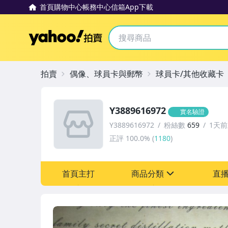
首頁
購物中心
帳務中心
信箱
App下載
Yahoo拍賣
拍賣
偶像、球員卡與郵幣
球員卡/其他收藏卡
Y3889616972
實名驗證
Y3889616972
粉絲數
659
1天
正評
100.0%
(
1180
)
首頁主打
商品分類
直
sign
偶像、球員卡與郵幣