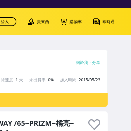
登入
賣東西
購物車
即時通
關於我
分享
出貨速度
1
天
未出貨率
0%
加入時間
2015/05/23
AY /65~PRIZM~橘亮~