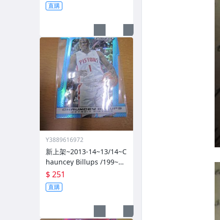
直購
Y3889616972
新上架~2013-14~13/14~C
hauncey Billups /199~PR
IZM~SILVER~藍亮~限量/1
$ 251
99~1060114-1
直購