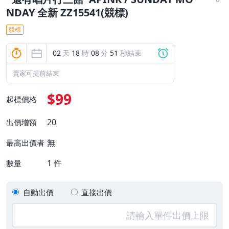
NDAY 全新 ZZ15541(競標)
競標
02
天
18
時
08
分
50
秒結束
賣家可提前結束
$99
起標價格
20
出價增額
無
最高出價者
1
件
數量
自動出價
直接出價