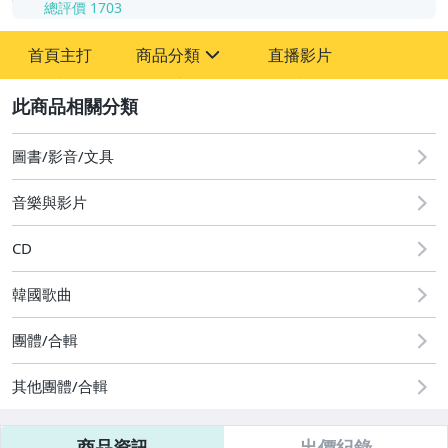
總評價
1703
-
首頁主打
商品分類
直播影片
-
sign
其它
2
圖書/影音/文具
音樂與影片
CD
韓國歌曲
團體/合輯
其他團體/合輯
商品資訊
出價紀錄