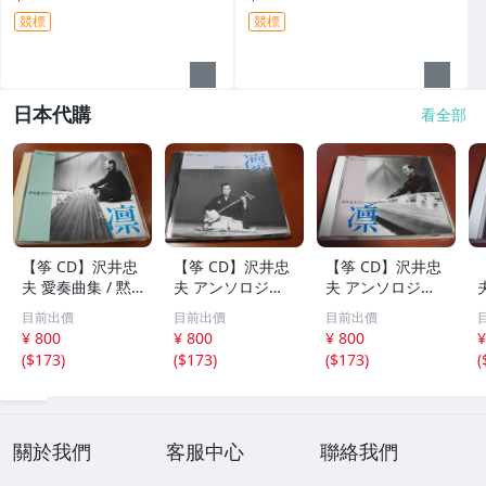
競標
競標
日本代購
看全部
【筝 CD】沢井忠
【筝 CD】沢井忠
【筝 CD】沢井忠
夫 愛奏曲集 / 黙
夫 アンソロジー
夫 アンソロジー
示 、波 、二つの
「凜」からの分売
「凜」からの分売
目前出價
目前出價
目前出價
相 、箏二重奏ソ
沢井忠夫作品集
沢井忠夫 作品集
¥ 800
¥ 800
¥ 800
¥
ナタ 杵屋正邦 、
ライブ 風衣、水
第三集 “光る海”
(
$173
)
(
$173
)
(
$173
)
(
入野義朗 、小野
の声、枯野砧、五
（限定販売） 200
衛 他 (1971/197
節の舞、ファンタ
1
3/1976)
ジア (限定）
關於我們
客服中心
聯絡我們