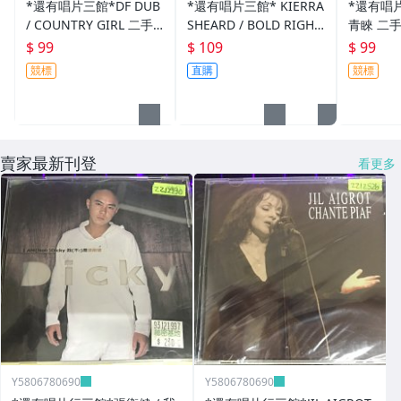
*還有唱片三館*DF DUB
*還有唱片三館* KIERRA
*還有唱片
/ COUNTRY GIRL 二手 Z
SHEARD / BOLD RIGHT
青睞 二手 
Z11989(封底破、需競標)
LIFE 二手 ZZ0328 (封面
標)
$ 99
$ 109
$ 99
底破)
競標
直購
競標
賣家最新刊登
看更多
Y5806780690
Y5806780690