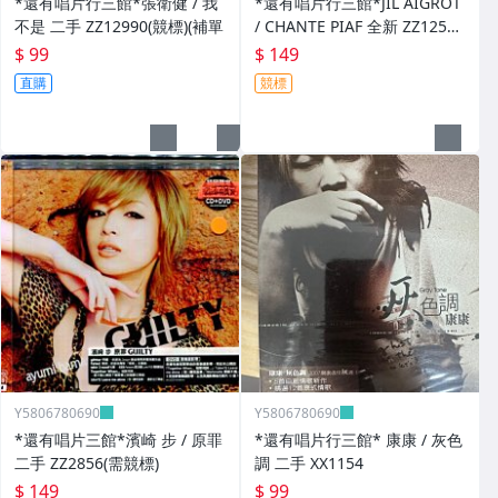
*還有唱片行三館*張衛健 / 我
*還有唱片行三館*JIL AIGROT
不是 二手 ZZ12990(競標)(補單
/ CHANTE PIAF 全新 ZZ12526
(競標)
$ 99
$ 149
直購
競標
Y5806780690
Y5806780690
*還有唱片三館*濱崎 步 / 原罪
*還有唱片行三館* 康康 / 灰色
二手 ZZ2856(需競標)
調 二手 XX1154
$ 149
$ 99