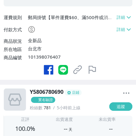
運費規則
郵局掛號【單件運費$60、滿500件或消費
滿$20000免運費】
付款方式
全新品
商品狀況
台北市
所在地區
101398076407
商品編號
Y5806780690
店鋪
實名驗證
追蹤
粉絲數
781
5小時前上線
-
-
正評
出貨速度
未出貨率
100.0%
--
--
天