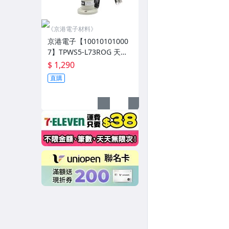
《京港電子材料》
京港電子【10010101000
7】TPWS5-L73ROG 天得5
0盤式閃光燈+蜂鳴器 24V
$ 1,290
LED紅/橙/綠
直購