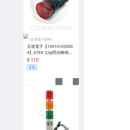
《京港電子材料》
京港電子【10010102000
4】GTEK 22φ閃光蜂鳴器
AC110V紅
$ 110
直購