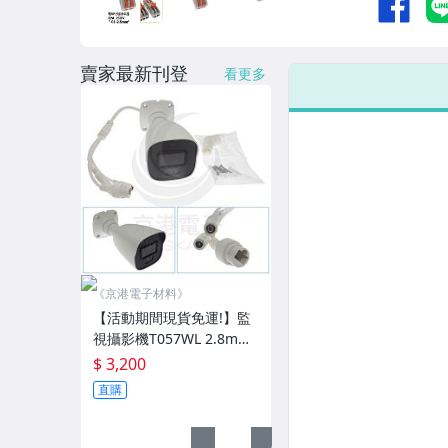
賣家最新刊登
看更多
《京港電子材料》
【活動期間現貨免運!】監
視攝影機T057WL 2.8mm
2MP (再加送變壓器DVE12
$ 3,200
V/1A) 含稅價
直購