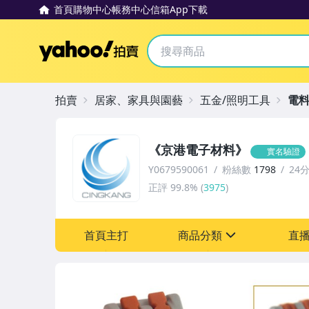
首頁
購物中心
帳務中心
信箱
App下載
Yahoo拍賣
拍賣
居家、家具與園藝
五金/照明工具
電
《京港電子材料》
實名驗證
Y0679590061
粉絲數
1798
24
正評
99.8%
(
3975
)
首頁主打
商品分類
直
sign
圖書/影音/文具
手機、配件與通訊