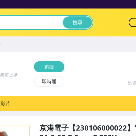
搜尋
料
追蹤
分鐘前上線
即時通
出
播影片
京港電子【230106000022】