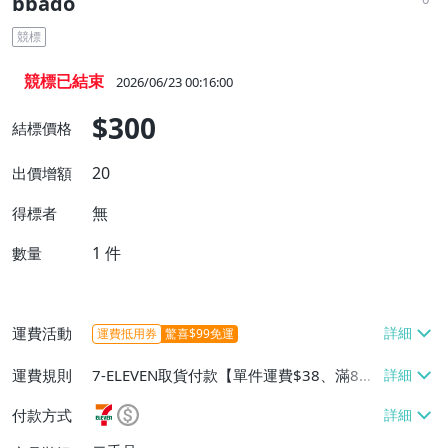
bbado
競標
競標已結束
2026/06/23 00:16:00
$300
結標價格
20
出價增額
無
得標者
1
件
數量
運費活動
運費抵用券
驚喜$99免運
運費規則
7-ELEVEN取貨付款【單件運費$38、滿8件
或消費滿$5000免運費】、宅配/貨運【單
付款方式
件運費$160、滿8件或消費滿$5000免運
費】、郵局掛號【單件運費$80、滿8件或