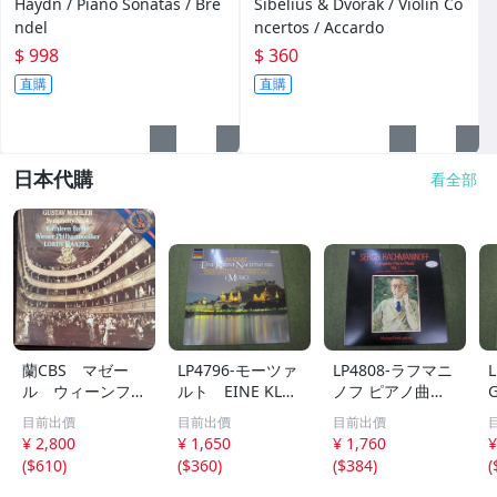
Haydn / Piano Sonatas / Bre
Sibelius & Dvorak / Violin Co
ndel
ncertos / Accardo
$ 998
$ 360
直購
直購
日本代購
看全部
蘭CBS マゼー
LP4796-モーツァ
LP4808-ラフマニ
ル ウィーンフィ
ルト EINE KLEI
ノフ ピアノ曲全
ル バトル マー
NE NACHTMUSI
集 第１集 非売
目前出價
目前出價
目前出價
ラー 交響曲第４
K
品
¥ 2,800
¥ 1,650
¥ 1,760
¥
番 マゼール絶頂
(
$610
)
(
$360
)
(
$384
)
(
期の録音