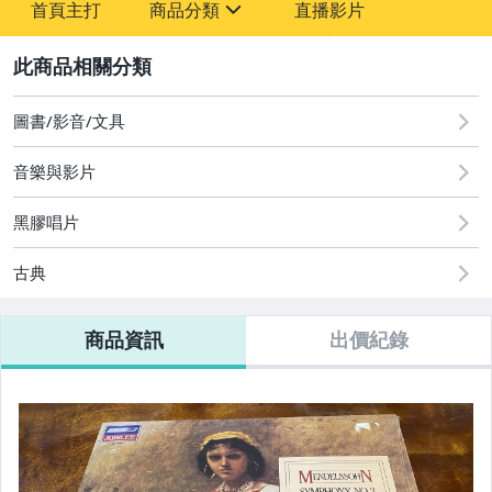
首頁主打
商品分類
直播影片
sign
2
圖書/影音/文具
圖書/影音/文具
音樂與影片
黑膠唱片
古典
商品資訊
出價紀錄