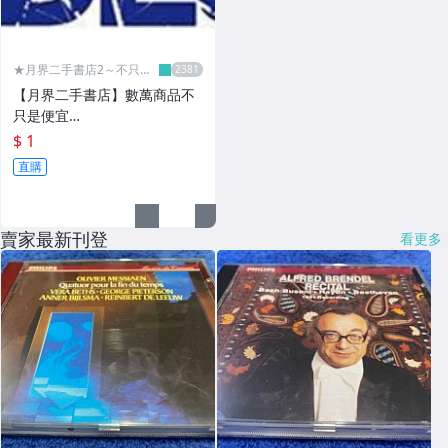
★月界二手書店2～不只是
便宜...★
【月界二手書店】數萬商品不
只是便宜…
$ 1
直購
賣家最新刊登
看更多