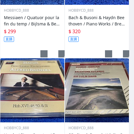
HOBBYCD_888
HOBBYCD_888
Messiaen / Quatuor pour la
Bach & Busoni & Haydn Bee
fin du temp / Bijlsma & Beth
thoven / Piano Works / Bren
s & Pieterson & De Leeuw
del
$ 299
$ 320
直購
直購
HOBBYCD_888
HOBBYCD_888