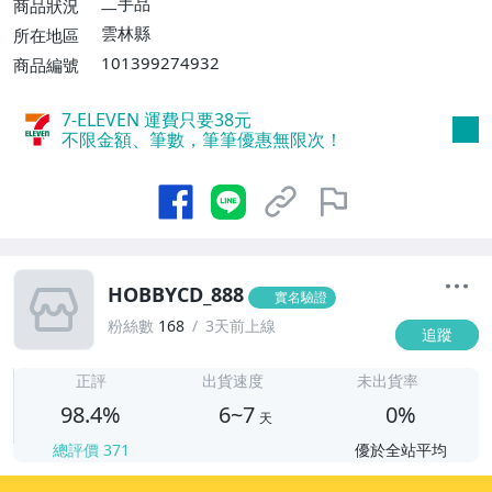
二手品
商品狀況
消費滿$5000免運費】
雲林縣
所在地區
101399274932
商品編號
7-ELEVEN 運費只要
38
元
不限金額、筆數，筆筆優惠無限次！
HOBBYCD_888
實名驗證
粉絲數
168
3天前上線
追蹤
6
正評
出貨速度
未出貨率
98.4%
6~7
0%
天
總評價
371
優於全站平均