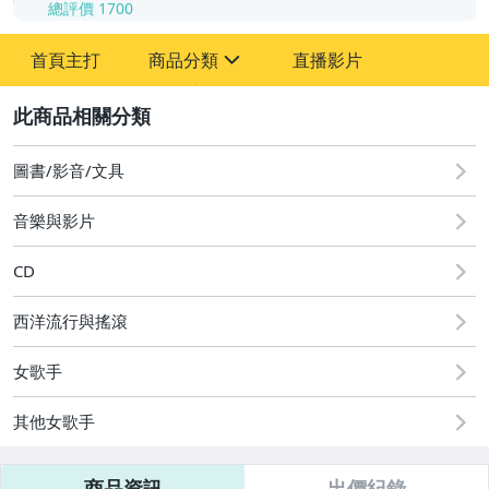
總評價
1700
-
首頁主打
商品分類
直播影片
-
sign
其它
2
圖書/影音/文具
音樂與影片
CD
西洋流行與搖滾
女歌手
其他女歌手
商品資訊
出價紀錄