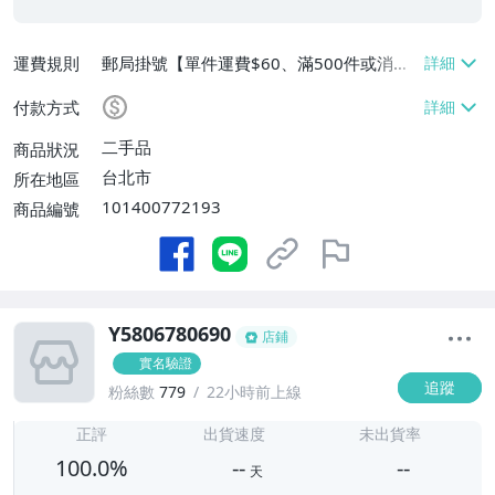
運費規則
郵局掛號【單件運費$60、滿500件或消費
滿$20000免運費】
付款方式
二手品
商品狀況
台北市
所在地區
101400772193
商品編號
Y5806780690
店鋪
實名驗證
追蹤
粉絲數
779
22小時前上線
-
-
正評
出貨速度
未出貨率
100.0%
--
--
天