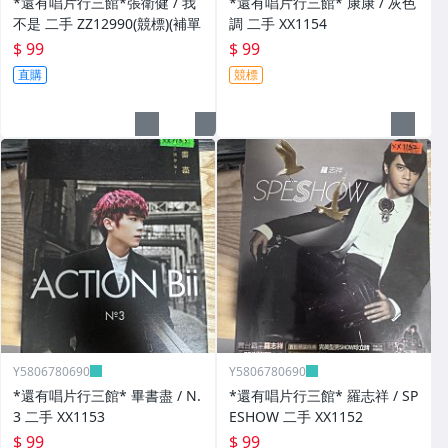
*還有唱片行三館*張衛健 / 我
*還有唱片行三館* 康康 / 灰色
不是 二手 ZZ12990(競標)(補單
調 二手 XX1154
$ 99
$ 99
直購
競標
Y5806780690
Y5806780690
*還有唱片行三館* 畢書盡 / N.
*還有唱片行三館* 羅志祥 / SP
3 二手 XX1153
ESHOW 二手 XX1152
$ 99
$ 99