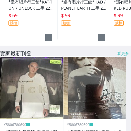
*還有唱片行三館*KAT-T
*還有唱片行三館*HAD /
*還有唱片
UN / UNLOCK 二手 ZZ1
PLANET EARTH 二手 ZZ
KED RUB
5239(競標)
17229(競標)
4513(競
$ 69
$ 99
$ 99
競標
競標
競標
賣家最新刊登
看更多
Y5806780690
Y5806780690