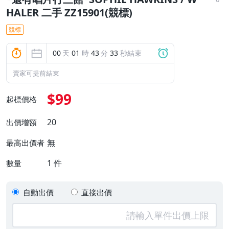
HALER 二手 ZZ15901(競標)
競標
00
天
01
時
43
分
32
秒結束
賣家可提前結束
$99
起標價格
20
出價增額
無
最高出價者
1
件
數量
自動出價
直接出價