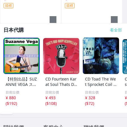
競標
競標
日本代購
看全部
【特別出品】SUZ
CD Fourteen Kar
CD Toad The We
C
ANNE VEGA スザ
at Soul Thats Do
t Sprocket Coil C
s
ンヌ・ヴェガ 精
o-Wapp Acappel
K67862 Columbi
O
目前出價
目前出價
目前出價
選集 100歌 音楽D
la PCCY00374 Ca
a /00110
5
¥ 880
¥ 493
¥ 328
¥
L(MP3CD)☆
nyon Internatio
0
(
$192
)
(
$108
)
(
$72
)
(
nal /00110