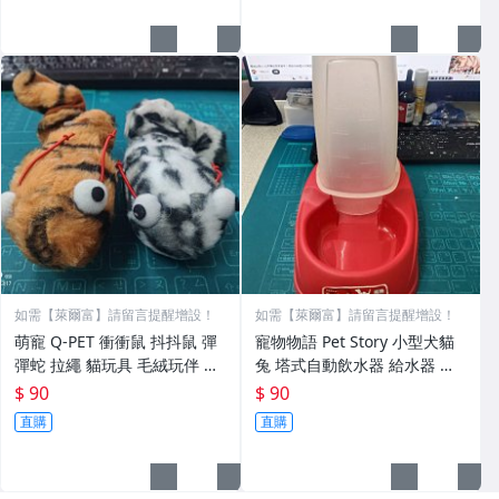
如需【萊爾富】請留言提醒增設！
如需【萊爾富】請留言提醒增設！
萌寵 Q-PET 衝衝鼠 抖抖鼠 彈
寵物物語 Pet Story 小型犬貓
彈蛇 拉繩 貓玩具 毛絨玩伴 貓
兔 塔式自動飲水器 給水器 水
遊戲 遊具 大甩清 90元 ～貓追
盆 水碗 餵水器 BD-139876，
$ 90
$ 90
老鼠
甩清90元
直購
直購