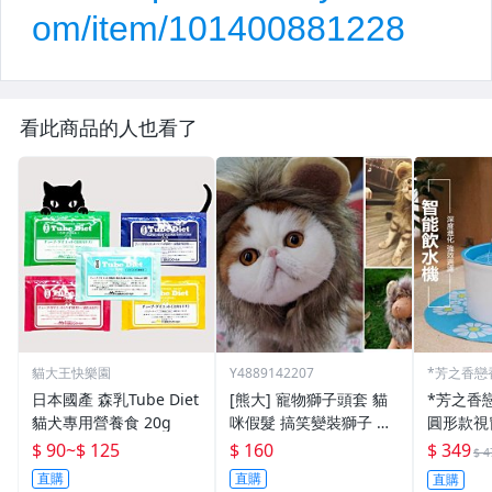
看此商品的人也看了
貓大王快樂園
Y4889142207
*芳之香戀
日本國產 森乳Tube Diet
[熊大] 寵物獅子頭套 貓
*芳之香
貓犬專用營養食 20g
咪假髮 搞笑變裝獅子 貓
圓形款視
咪變裝飾品 寵物飾品 冬
子~ Bea
$ 90
~
$ 125
$ 160
$ 349
$ 4
天保暖 寵物帽子 貓假髮
循環噴泉
直購
直購
直購
【HP02】
飲