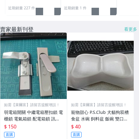
近期銷量 227 件
近期銷量 1 件
賣家最新刊登
看更多
如需【萊爾富】請留言提醒增設！
如需【萊爾富】請留言提醒增設！
弱電箱開關 中繼電箱壓扣鎖 電
寵物甜心 P.S.Club 犬貓狗双槽
櫃鎖 電氣箱鎖 配電箱鎖 訊號
食盆 水碗 飼料盆 飯碗 雙口餐
箱開關 白鐵旋桿鎖 電器箱（7
具PPVC-141S（M）中小型犬
$ 150
$ 40
17-2）單入150元
貓，甩清40元
直購
直購