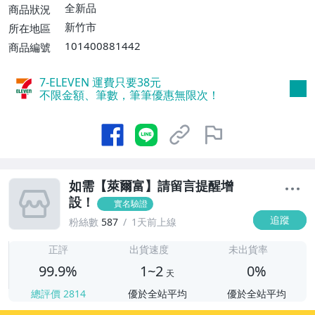
$100】、離島配送【單件運費$120】
全新品
商品狀況
新竹市
所在地區
101400881442
商品編號
7-ELEVEN 運費只要
38
元
不限金額、筆數，筆筆優惠無限次！
如需【萊爾富】請留言提醒增
設！
實名驗證
追蹤
粉絲數
587
1天前上線
1
正評
出貨速度
未出貨率
99.9%
1~2
0%
天
總評價
2814
優於全站平均
優於全站平均