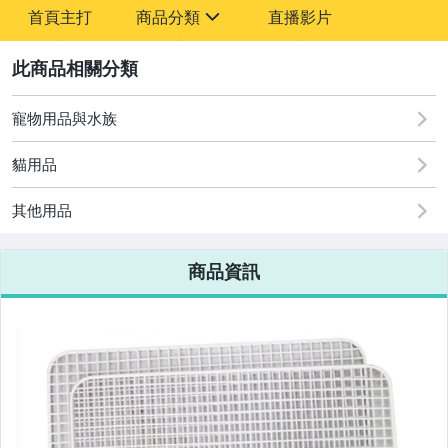
首頁主打
商品分類
直播影片
sign
2
寵物用品與水族
汽機車精品百貨
寵物用品與水族
居家、家具與園藝
貓用品
家電與影音視聽
其他用品
運動、戶外與休閒
商品資訊