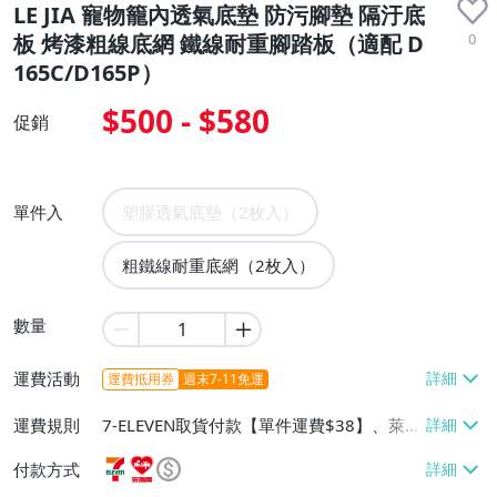
LE JIA 寵物籠內透氣底墊 防污腳墊 隔汙底
0
板 烤漆粗線底網 鐵線耐重腳踏板（適配 D
165C/D165P）
$500 - $580
促銷
單件入
塑膠透氣底墊（2枚入）
粗鐵線耐重底網（2枚入）
數量
運費活動
運費抵用券
週末7-11免運
運費規則
7-ELEVEN取貨付款【單件運費$38】、萊爾
富取貨付款【單件運費$60】、宅配/貨運
付款方式
【單件運費$150】、郵局掛號【單件運費