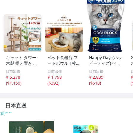
キャット タワー
ペット食器台 フ
Happy Days(ハッ
木製 据え置き 省
ードボウル 1枚
ピーデイズ) ペッ
スペース 高さ 14
陶器 磁器 犬 猫
トプロ 猫砂 オー
目前出價
目前出價
目前出價
3cm 爪とぎ 展望
イヌ ネコ ボウル
ドロック 約8秒で
¥ 5,278
¥ 1,798
¥ 2,835
¥
台 猫 ツリー ハウ
お皿 餌入れ 傾斜
小さく固まる 約4
(
$1,150
)
(
$392
)
(
$618
)
(
ス 部屋 隠れ家 ペ
斜め スタンド 餌
0日間消臭効果が
ット グッズ ペッ
皿 エサ皿 食器ス
持続 無香料 6kg
ト用品 pt063
タンド 食事 pt06
8
日本直送
看更多