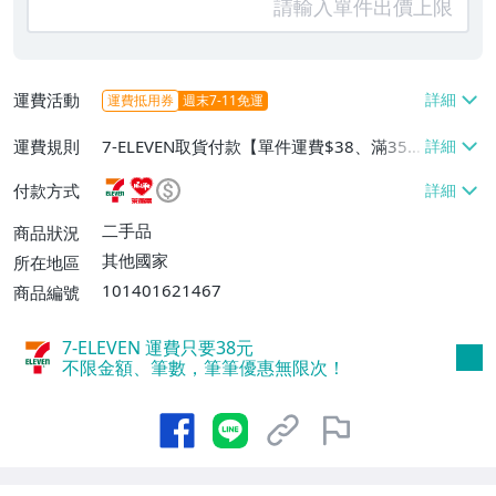
運費活動
運費抵用券
週末7-11免運
運費規則
7-ELEVEN取貨付款【單件運費$38、滿35
件或消費滿$900免運費】、萊爾富取貨付
付款方式
款【單件運費$60、滿10件或消費滿$999
免運費】
二手品
商品狀況
其他國家
所在地區
101401621467
商品編號
7-ELEVEN 運費只要
38
元
不限金額、筆數，筆筆優惠無限次！