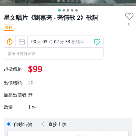
星文唱片《劉嘉亮 - 亮情歌 2》歌詞
0
競標
00
天
03
時
02
分
32
秒結束
賣家可提前結束
$99
起標價格
20
出價增額
無
最高出價者
1
件
數量
自動出價
直接出價