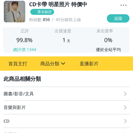
CD卡帶 明星照片 特價中
實名驗證
追蹤
粉絲數
856
45分鐘前上線
1
正評
出貨速度
未出貨率
99.8%
1
0%
天
總評價
1344
優於全站平均
首頁主打
商品分類
直播影片
sign
2
圖書/影音/文具
成人專區
圖書/影音/文具
古董、藝術與礦石
音樂與影片
手機、配件與通訊
CD
居家、家具與園藝