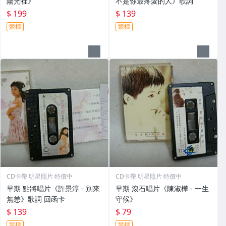
陽光裡》
不是你最疼愛的人》歌詞
$ 199
$ 139
競標
競標
CD卡帶 明星照片 特價中
CD卡帶 明星照片 特價中
早期 點將唱片《許景淳 - 別來
早期 滾石唱片《陳淑樺 - 一生
無恙》歌詞 回函卡
守候》
$ 139
$ 79
競標
競標