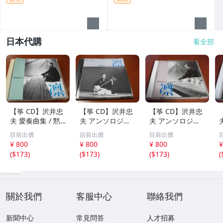
日本代購
看全部
【筝 CD】沢井忠
【筝 CD】沢井忠
【筝 CD】沢井忠
夫 愛奏曲集 / 黙
夫 アンソロジー
夫 アンソロジー
示 、波 、二つの
「凜」からの分売
「凜」からの分売
目前出價
目前出價
目前出價
相 、箏二重奏ソ
沢井忠夫作品集
沢井忠夫 作品集
¥ 800
¥ 800
¥ 800
¥
ナタ 杵屋正邦 、
ライブ 風衣、水
第三集 “光る海”
(
$173
)
(
$173
)
(
$173
)
(
入野義朗 、小野
の声、枯野砧、五
（限定販売） 200
衛 他 (1971/197
節の舞、ファンタ
1
3/1976)
ジア (限定）
關於我們
客服中心
聯絡我們
新聞中心
常見問答
人才招募