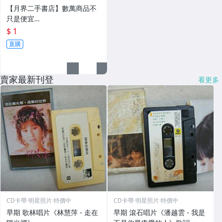
便宜...★
【月界二手書店】數萬商品不
只是便宜…
$ 1
直購
賣家最新刊登
看更多
CD卡帶 明星照片 特價中
CD卡帶 明星照片 特價中
早期 歌林唱片《林慧萍 - 走在
早期 滾石唱片《潘越雲 - 我是