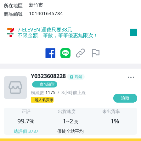
$3000免運費】
新竹市
所在地區
101401645784
商品編號
7-ELEVEN 運費只要
38
元
不限金額、筆數，筆筆優惠無限次！
Y0323608228
店鋪
實名驗證
粉絲數
1175
3小時前上線
追蹤
1
超人氣賣家
正評
出貨速度
未出貨率
99.7%
1~2
1%
天
總評價
3787
優於全站平均