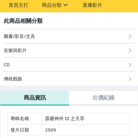
首頁主打
商品分類
直播影片
sign
2
其它
圖書/影音/文具
音樂與影片
CD
傳統戲曲
商品資訊
出價紀錄
專輯名稱
霹靂神州 III 之天罪
發片日期
2009