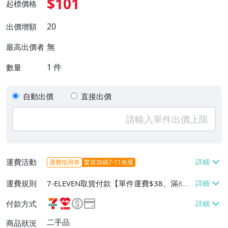
$101
起標價格
20
出價增額
無
最高出價者
1
件
數量
自動出價
直接出價
運費活動
運費抵用券
驚喜加碼7-11免運
運費規則
7-ELEVEN取貨付款【單件運費$38、滿8件
或消費滿$3000免運費】、萊爾富取貨付款
付款方式
【單件運費$60、消費滿$2000免運費】、
郵局掛號【單件運費$60、滿8件或消費滿
二手品
商品狀況