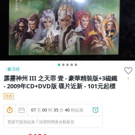
店鋪
霹靂神州 III 之天罪 壹 - 豪華精裝版+3磁鐵
1
- 2009年CD+DVD版 碟片近新 - 101元起標
競標
07
天
00
時
35
分
39
秒結束
/
賣家可提前結束
拍賣時間會自動延長