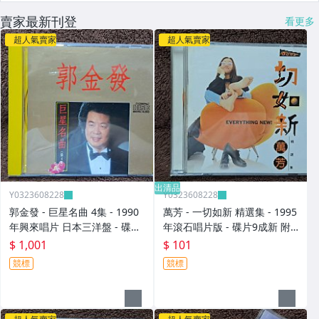
賣家最新刊登
看更多
超人氣賣家
超人氣賣家
出清品
Y0323608228
Y0323608228
郭金發 - 巨星名曲 4集 - 1990
萬芳 - 一切如新 精選集 - 1995
年興來唱片 日本三洋盤 - 碟片
年滾石唱片版 - 碟片9成新 附
9成新 無IFPI - 1001元起標 M
側標 - 101元起標 M2365
$ 1,001
$ 101
2316
競標
競標