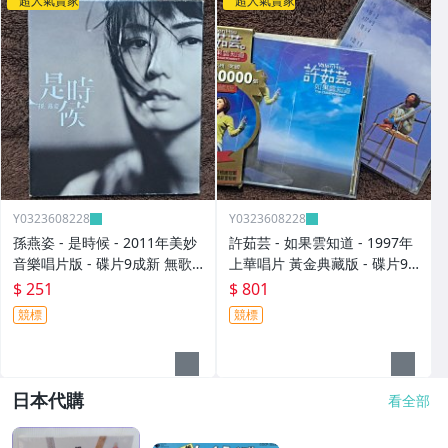
超人氣賣家
超人氣賣家
Y0323608228
Y0323608228
孫燕姿 - 是時候 - 2011年美妙
許茹芸 - 如果雲知道 - 1997年
音樂唱片版 - 碟片9成新 無歌
上華唱片 黃金典藏版 - 碟片9
詞 - 251元起標 8
成新 附外紙盒+寫真年曆 - 801
$ 251
$ 801
元起標 大
競標
競標
日本代購
看全部