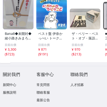
Bana8◆未開封◆
ベスト盤 伊奈か
ザ・ベリー・ベス
綾小路きみまろ
っぺい トークラ
ト・オブ・落語 C
爆笑スーパーライ
イブ にぎやかな
D14枚 解説ブッ
目前出價
目前出價
目前出價
ブ大全集！ CD5
ひとりごと 第2
クレット付き
¥ 3,300
¥ 871
¥ 970
¥
枚組 開運きみま
集/伊奈かっぺ
(
$723
)
(
$191
)
(
$213
)
(
ろ鈴付
い
C
關於我們
客服中心
聯絡我們
新聞中心
常見問答
人才招募
服務說明
聯絡客服
最新公告