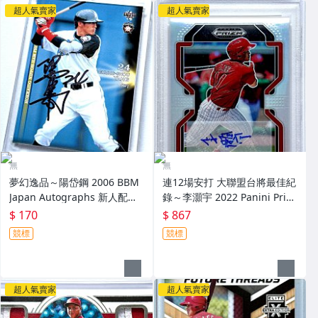
超人氣賣家
超人氣賣家
無
無
夢幻逸品～陽岱鋼 2006 BBM
連12場安打 大聯盟台將最佳紀
Japan Autographs 新人配布
錄～李灝宇 2022 Panini Priz
簽名卡 加蓋BBM鋼印 RC～
m Draft Picks 亮面新人簽名鑑
$ 170
$ 867
定卡 RC PSA 9～
競標
競標
超人氣賣家
超人氣賣家