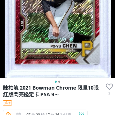
陳柏毓 2021 Bowman Chrome 限量10張
3
紅版閃亮鑑定卡 PSA 9～
競標
07
天
23
時
17
分
25
秒結束