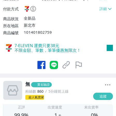
EVEN取貨不付款【單件運費$38】、郵局掛
付款方式
號【單件運費$60、滿20件或消費滿$5000
0免運費】
全新品
商品狀況
新北市
所在地區
101401802759
商品編號
7-ELEVEN 運費只要
38
元
不限金額、筆數，筆筆優惠無限次！
無
實名驗證
粉絲數
860
5分鐘前上線
追蹤
超人氣賣家
1
正評
出貨速度
未出貨率
99.9%
1
0%
天