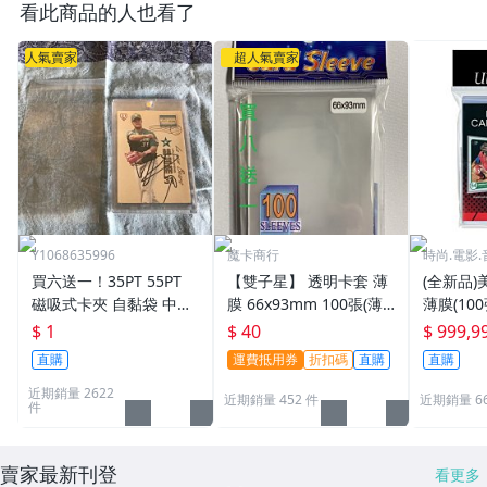
看此商品的人也看了
人氣賣家
超人氣賣家
Y1068635996
魔卡商行
時尚.電影.
買六送一！35PT 55PT
【雙子星】 透明卡套 薄
(全新品)美
磁吸式卡夾 自黏袋 中華
膜 66x93mm 100張(薄)
薄膜(10
職棒球員卡 遊戲王 寶可
適用 BBM MLB Topps C
次到貨日期:
$ 1
$ 40
$ 999,9
夢PTCG 漫威 ultra pro
PBL 球員卡
直購
運費抵用券
折扣碼
直購
直購
可用
近期銷量 2622
近期銷量 452 件
近期銷量 6
件
賣家最新刊登
看更多