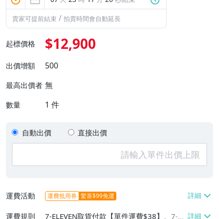
/
賣家可提前結束
拍賣時間會自動延長
$12,900
起標價格
500
出價增額
無
最高出價者
1
件
數量
自動出價
直接出價
運費活動
運費抵用券
驚喜$99免運
運費規則
7-ELEVEN取貨付款【單件運費$38】、7-EL