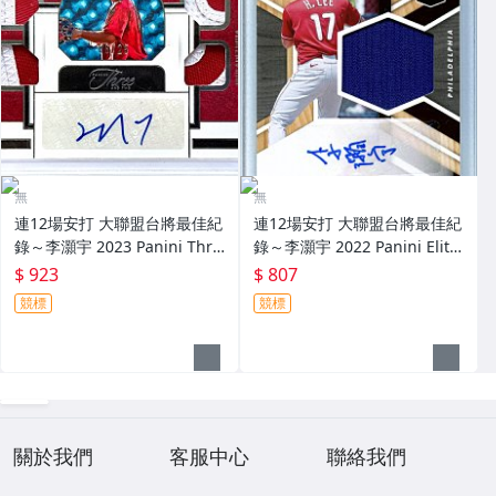
無
無
連12場安打 大聯盟台將最佳紀
連12場安打 大聯盟台將最佳紀
錄～李灝宇 2023 Panini Thre
錄～李灝宇 2022 Panini Elite
e And Two 限量25張新人原封
Extra Edition 實戰球衣簽名卡
$ 923
$ 807
四球衣簽名卡 Patch～
～
競標
競標
關於我們
客服中心
聯絡我們