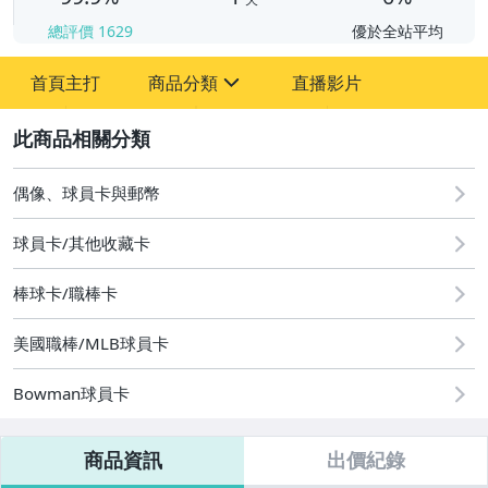
總評價
1629
優於全站平均
首頁主打
商品分類
直播影片
sign
2
成人專區
玩具、模型與公仔
偶像、球員卡與郵幣
偶像、球員卡與郵幣
球員卡/其他收藏卡
棒球卡/職棒卡
美國職棒/MLB球員卡
Bowman球員卡
商品資訊
出價紀錄