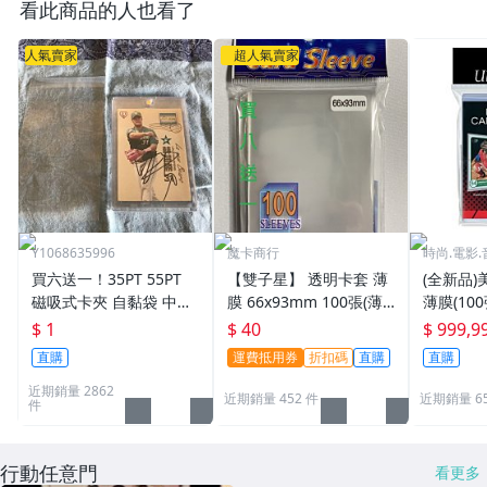
看此商品的人也看了
人氣賣家
超人氣賣家
Y1068635996
魔卡商行
時尚.電影.
買六送一！35PT 55PT
【雙子星】 透明卡套 薄
(全新品)美
磁吸式卡夾 自黏袋 中華
膜 66x93mm 100張(薄)
薄膜(10
職棒球員卡 遊戲王 寶可
適用 BBM MLB Topps C
次到貨日期:
$ 1
$ 40
$ 999,9
夢PTCG 漫威 ultra pro
PBL 球員卡
直購
運費抵用券
折扣碼
直購
直購
可用
近期銷量 2862
近期銷量 452 件
近期銷量 6
件
行動任意門
看更多