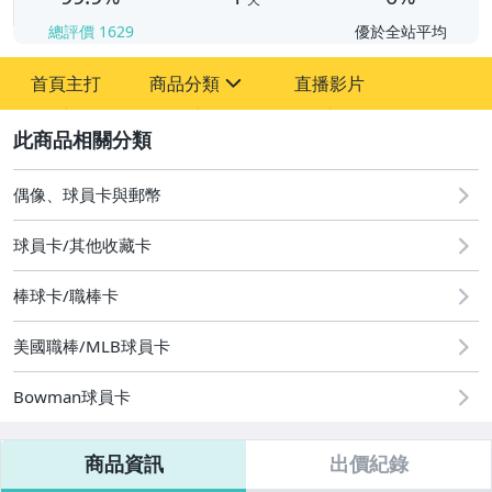
總評價
1629
優於全站平均
首頁主打
商品分類
直播影片
sign
2
成人專區
玩具、模型與公仔
偶像、球員卡與郵幣
偶像、球員卡與郵幣
球員卡/其他收藏卡
棒球卡/職棒卡
美國職棒/MLB球員卡
Bowman球員卡
商品資訊
出價紀錄