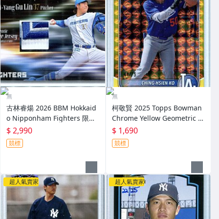
無
無
古林睿煬 2026 BBM Hokkaid
柯敬賢 2025 Topps Bowman
o Nipponham Fighters 限量
Chrome Yellow Geometric R
30張新人實戰多色 Patch主場
efractor 限量75張黃亮新人卡
$ 2,990
$ 1,690
球衣卡 RC～
RC～
競標
競標
超人氣賣家
超人氣賣家