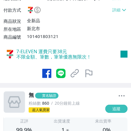
EVEN取貨不付款【單件運費$38】、郵局掛
付款方式
號【單件運費$60、滿20件或消費滿$5000
0免運費】
全新品
商品狀況
新北市
所在地區
101401803121
商品編號
7-ELEVEN 運費只要
38
元
不限金額、筆數，筆筆優惠無限次！
無
實名驗證
粉絲數
860
20分鐘前上線
追蹤
超人氣賣家
1
正評
出貨速度
未出貨率
99.9%
1
0%
天