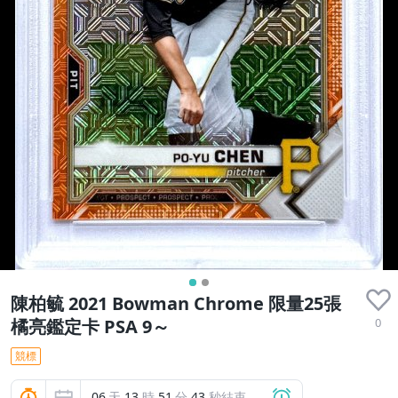
陳柏毓 2021 Bowman Chrome 限量25張
0
橘亮鑑定卡 PSA 9～
競標
06
天
13
時
51
分
42
秒結束