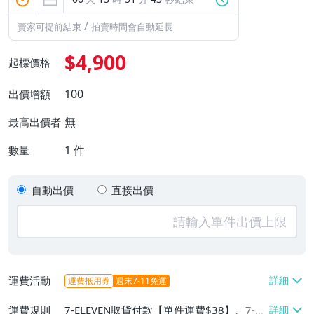
/
賣家可提前結束
拍賣時間會自動延長
$4,900
起標價格
100
出價增額
無
最高出價者
1
件
數量
自動出價
直接出價
運費活動
運費抵用券
週末7-11免運
運費規則
7-ELEVEN取貨付款【單件運費$38】、7-EL