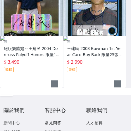
無
無
絕版繁體簽～王建民 2004 Do
王建民 2003 Bowman 1st Ye
nruss Palyoff Honors 限量10
ar Card Buy Back 限量25張回
0張簽名卡～
購簽名卡 卡面簽～
$ 3,490
$ 2,990
競標
競標
關於我們
客服中心
聯絡我們
新聞中心
常見問答
人才招募