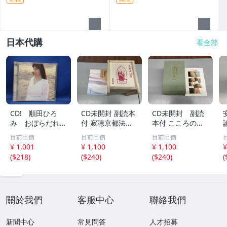
日本代購
看全部
CD! 順田ひろ
CD未開封 副読本
CD未開封 副読
み おぼらだれ
付 寂聴京都法話
本付 こころの
ん 帯付き OM
集 ユーキャン
扉 河合隼雄講話
目前出價
目前出價
目前出價
CD-16 42405
集
¥ 1,001
¥ 1,100
¥ 1,100
¥
(
$218
)
(
$240
)
(
$240
)
(
關於我們
客服中心
聯絡我們
新聞中心
常見問答
人才招募