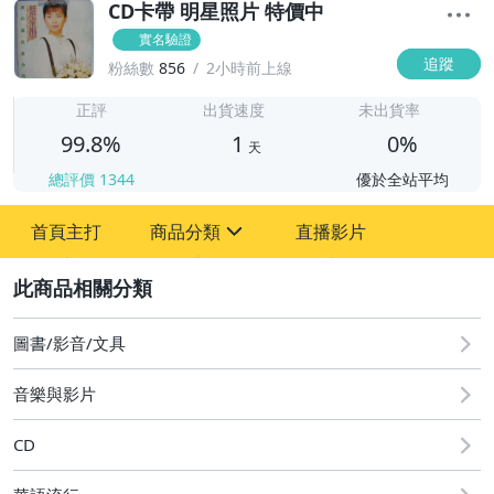
CD卡帶 明星照片 特價中
實名驗證
追蹤
粉絲數
856
2小時前上線
1
正評
出貨速度
未出貨率
99.8%
1
0%
天
總評價
1344
優於全站平均
首頁主打
商品分類
直播影片
sign
2
圖書/影音/文具
成人專區
圖書/影音/文具
古董、藝術與礦石
音樂與影片
手機、配件與通訊
CD
居家、家具與園藝