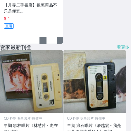
便宜...★
【月界二手書店】數萬商品不
只是便宜…
$ 1
直購
賣家最新刊登
看更多
CD卡帶 明星照片 特價中
CD卡帶 明星照片 特價中
早期 歌林唱片《林慧萍 - 走在
早期 滾石唱片《潘越雲 - 我是