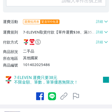
運費活動
運費抵用券
驚喜$99免運
運費規則
7-ELEVEN取貨付款【單件運費$38、滿35
件或消費滿$900免運費】、萊爾富取貨付
付款方式
款【單件運費$60、滿10件或消費滿$999
免運費】
二手品
商品狀況
其他國家
所在地區
101402025486
商品編號
7-ELEVEN 運費只要
38
元
不限金額、筆數，筆筆優惠無限次！