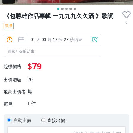
《包勝雄作品專輯 一九九九久久酒 》歌詞
0
競標
01
天
03
時
12
分
26
秒結束
賣家可提前結束
$79
起標價格
20
出價增額
無
最高出價者
1
件
數量
自動出價
直接出價