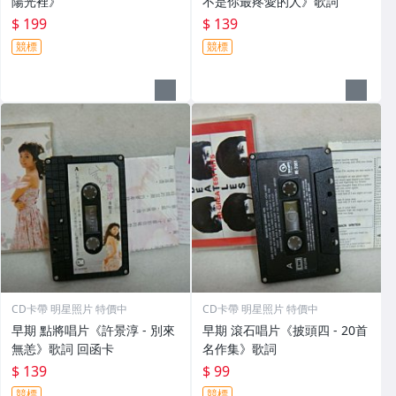
陽光裡》
不是你最疼愛的人》歌詞
$ 199
$ 139
競標
競標
CD卡帶 明星照片 特價中
CD卡帶 明星照片 特價中
早期 點將唱片《許景淳 - 別來
早期 滾石唱片《披頭四 - 20首
無恙》歌詞 回函卡
名作集》歌詞
$ 139
$ 99
競標
競標