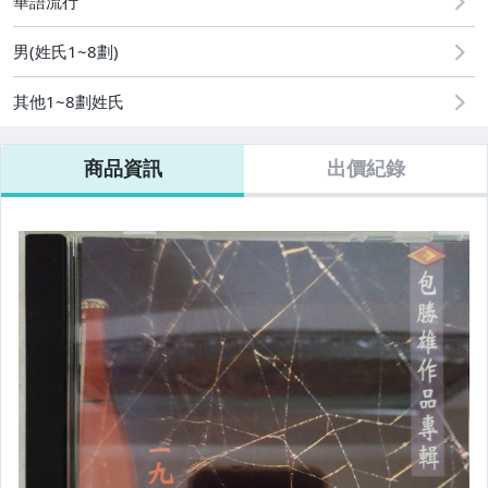
華語流行
偶像、球員卡與郵幣
男(姓氏1~8劃)
電腦、平板與周邊
其他1~8劃姓氏
商品資訊
出價紀錄