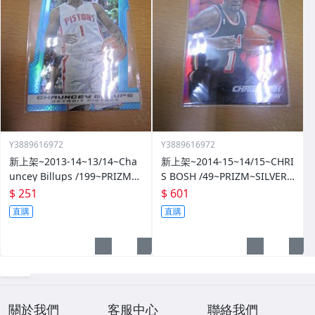
Y3889616972
Y3889616972
新上架~2013-14~13/14~Cha
新上架~2014-15~14/15~CHRI
uncey Billups /199~PRIZM~S
S BOSH /49~PRIZM~SILVER~
ILVER~藍亮~限量/199~10601
紅亮~低限量/49~1060114-1
$ 251
$ 601
14-1
直購
直購
關於我們
客服中心
聯絡我們