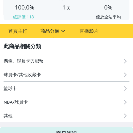
100.0%
1
0%
天
總評價
1181
優於全站平均
首頁主打
商品分類
直播影片
sign
2
偶像、球員卡與郵幣
偶像、球員卡與郵幣
球員卡/其他收藏卡
籃球卡
NBA/球員卡
其他