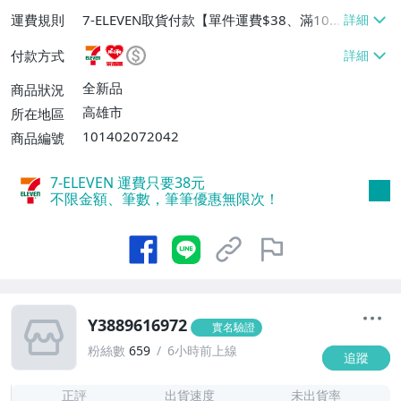
運費規則
7-ELEVEN取貨付款【單件運費$38、滿100
件或消費滿$1000000免運費】、7-ELEVEN
付款方式
取貨不付款【單件運費$38】、萊爾富取貨
付款【單件運費$60、滿50件或消費滿$30
全新品
商品狀況
0000免運費】、郵局掛號【單件運費$50、
高雄市
所在地區
滿30件或消費滿$30000免運費】
101402072042
商品編號
7-ELEVEN 運費只要
38
元
不限金額、筆數，筆筆優惠無限次！
Y3889616972
實名驗證
粉絲數
659
6小時前上線
追蹤
1
正評
出貨速度
未出貨率