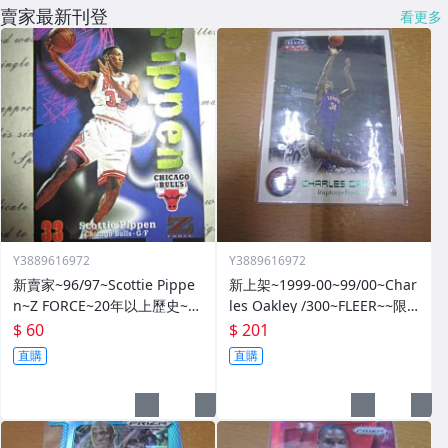
賣家最新刊登
看更多
Y3889616972
Y3889616972
新賣家~96/97~Scottie Pippe
新上架~1999-00~99/00~Char
n~Z FORCE~20年以上歷史~無
les Oakley /300~FLEER~~限
限量~
量/300~1060114-1
$ 60
$ 201
直購
直購