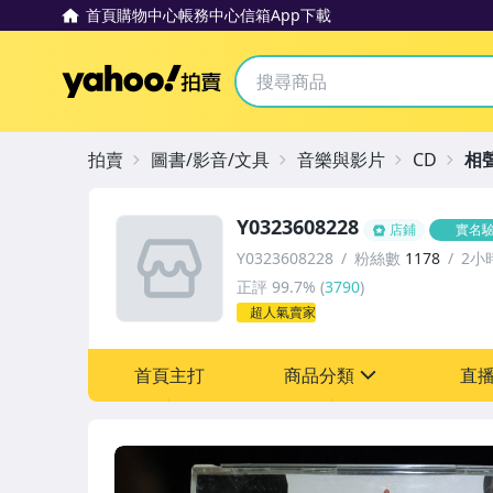
首頁
購物中心
帳務中心
信箱
App下載
Yahoo拍賣
拍賣
圖書/影音/文具
音樂與影片
CD
相
Y0323608228
店鋪
實名
Y0323608228
粉絲數
1178
2小
正評
99.7%
(
3790
)
超人氣賣家
首頁主打
商品分類
直
sign
其它