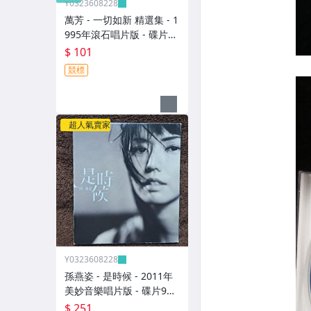
Y0323608228
萬芳 - 一切如新 精選集 - 1
995年滾石唱片版 - 碟片9
成新 附側標 - 101元起標
$ 101
M2365
競標
超人氣賣家
Y0323608228
孫燕姿 - 是時候 - 2011年
美妙音樂唱片版 - 碟片9成
新 無歌詞 - 251元起標 8
$ 251