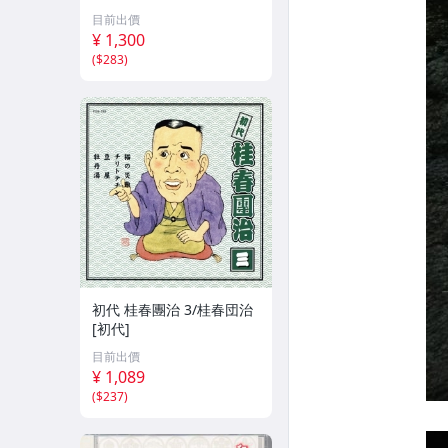
植木屋娘 新品未開封 第5
目前出價
集 TOCF-55015 廃盤●
¥ 1,300
(
$283
)
初代 桂春團治 3/桂春団治
[初代]
目前出價
¥ 1,089
(
$237
)