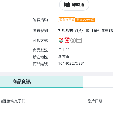
即時通
運費活動
運費抵用券
驚喜$99免運
運費規則
7-ELEVEN取貨付款【單件運費
爾富取貨付款【單件運費$60、消
付款方式
運費$60、滿8件或消費滿$300
二手品
商品狀況
新竹市
所在地區
101402275831
商品編號
7-ELEVEN 運費只要
38
元
不限金額、筆數，筆筆優惠無限次！
商品資訊
相聲說垮鬼子們
發片日期