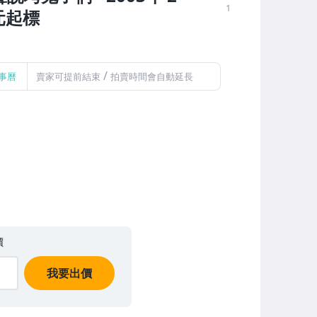
1
1元起標
/
事曆
賣家可提前結束
拍賣時間會自動延長
價
我要出價