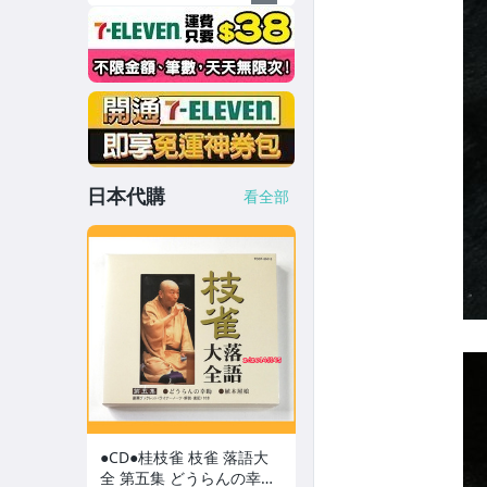
日本代購
看全部
●CD●桂枝雀 枝雀 落語大
全 第五集 どうらんの幸助