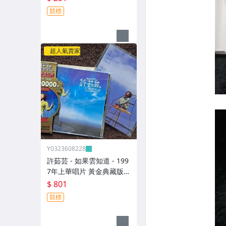
競標
超人氣賣家
Y0323608228
許茹芸 - 如果雲知道 - 199
7年上華唱片 黃金典藏版 -
碟片9成新 附外紙盒+寫真
$ 801
年曆 - 801元起標 大
競標