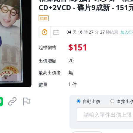
CD+2VCD - 碟片9成新 - 15
競標
04
天
16
時
27
分
25
秒結束
加入行
$151
起標價格
20
出價增額
無
最高出價者
1
件
數量
自動出價
直接出