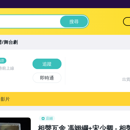
搜尋
聲/舞台劇
驗證
追蹤
時前上線
即時通
出
播影片
店鋪
相聲瓦舍 馮翊綱+宋少卿 - 相聲