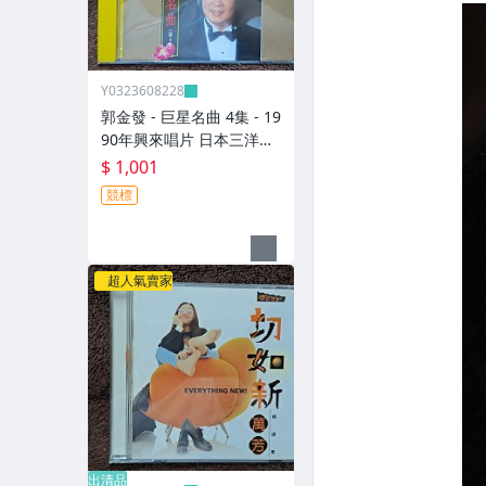
Y0323608228
郭金發 - 巨星名曲 4集 - 19
90年興來唱片 日本三洋盤
- 碟片9成新 無IFPI - 1001
$ 1,001
元起標 M2316
競標
超人氣賣家
出清品