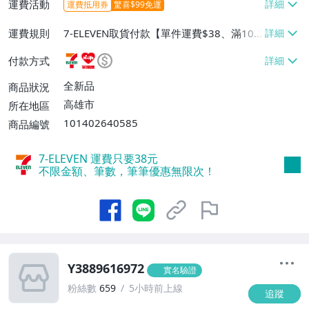
運費活動
運費抵用券
驚喜$99免運
運費規則
7-ELEVEN取貨付款【單件運費$38、滿100
件或消費滿$1000000免運費】、7-ELEVEN
付款方式
取貨不付款【單件運費$38】、萊爾富取貨
付款【單件運費$60、滿50件或消費滿$30
全新品
商品狀況
0000免運費】、郵局掛號【單件運費$50、
高雄市
所在地區
滿30件或消費滿$30000免運費】
101402640585
商品編號
7-ELEVEN 運費只要
38
元
不限金額、筆數，筆筆優惠無限次！
Y3889616972
實名驗證
粉絲數
659
5小時前上線
追蹤