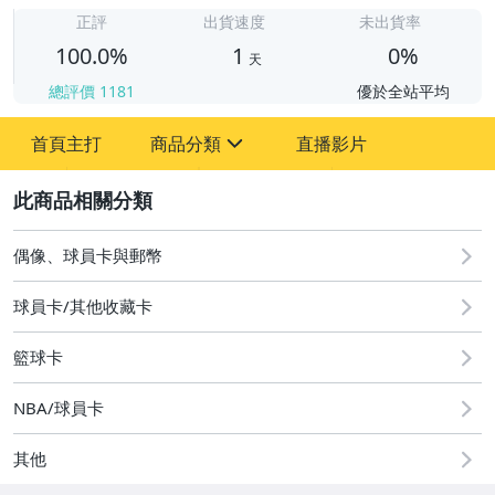
1
正評
出貨速度
未出貨率
100.0%
1
0%
天
總評價
1181
優於全站平均
首頁主打
商品分類
直播影片
sign
2
偶像、球員卡與郵幣
偶像、球員卡與郵幣
球員卡/其他收藏卡
籃球卡
NBA/球員卡
其他