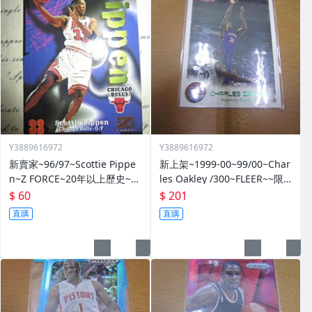
Y3889616972
Y3889616972
新賣家~96/97~Scottie Pippe
新上架~1999-00~99/00~Char
n~Z FORCE~20年以上歷史~無
les Oakley /300~FLEER~~限
限量~
量/300~1060114-1
$ 60
$ 201
直購
直購