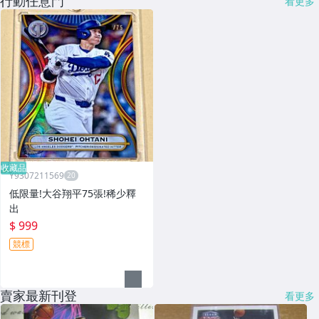
行動任意門
看更多
收藏品
Y9307211569
低限量!大谷翔平75張!稀少釋
出
$ 999
競標
賣家最新刊登
看更多