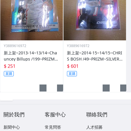
Y3889616972
Y3889616972
新上架~2013-14~13/14~Cha
新上架~2014-15~14/15~CHRI
uncey Billups /199~PRIZM~S
S BOSH /49~PRIZM~SILVER~
ILVER~藍亮~限量/199~10601
紅亮~低限量/49~1060114-1
$ 251
$ 601
14-1
直購
直購
關於我們
客服中心
聯絡我們
新聞中心
常見問答
人才招募