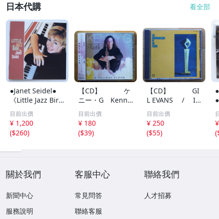
日本代購
看全部
●Janet Seidel●
【CD】 ケ
【CD】 GI
●
《Little Jazz Bir
ニー・G Kenny
L EVANS / IN
●
d》●スタンダー
G / フェイ
DIVIDUALIS Of G
目前出價
目前出價
目前出價
ド『Embraceabl
ス Faith - A Hol
il Evans ギル・
¥ 1,200
¥ 180
¥ 250
¥
e You』『Skylar
iday Album
エヴァンスの個性
e
(
$260
)
(
$39
)
(
$55
)
(
k』『Cheek To C
と発展 +5
heek』他収録●日
本盤・帯・解説書
付
關於我們
客服中心
聯絡我們
新聞中心
常見問答
人才招募
服務說明
聯絡客服