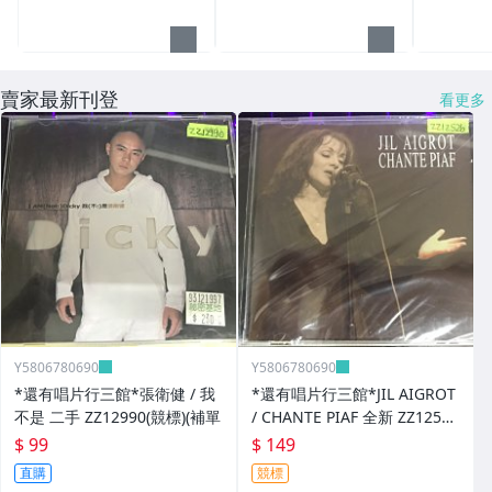
賣家最新刊登
看更多
Y5806780690
Y5806780690
*還有唱片行三館*張衛健 / 我
*還有唱片行三館*JIL AIGROT
不是 二手 ZZ12990(競標)(補單
/ CHANTE PIAF 全新 ZZ12526
(競標)
$ 99
$ 149
直購
競標