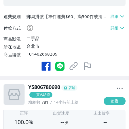
運費規則
郵局掛號【單件運費$60、滿500件或消費
滿$20000免運費】
付款方式
二手品
商品狀況
台北市
所在地區
101402668209
商品編號
Y5806780690
店鋪
實名驗證
追蹤
粉絲數
781
14小時前上線
-
-
正評
出貨速度
未出貨率
100.0%
--
--
天