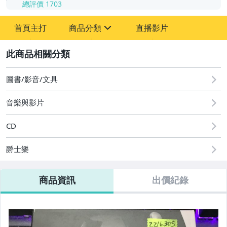
總評價
1703
-
首頁主打
商品分類
直播影片
-
sign
其它
2
圖書/影音/文具
音樂與影片
CD
爵士樂
商品資訊
出價紀錄