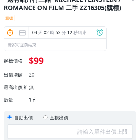
ROMANCE ON FILM 二手 ZZ16305(競標)
競標
04
天
02
時
53
分
11
秒結束
賣家可提前結束
$99
起標價格
20
出價增額
無
最高出價者
1
件
數量
自動出價
直接出價