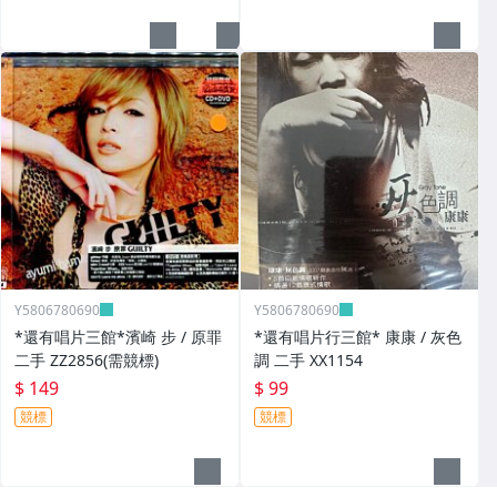
Y5806780690
Y5806780690
*還有唱片三館*濱崎 步 / 原罪
*還有唱片行三館* 康康 / 灰色
二手 ZZ2856(需競標)
調 二手 XX1154
$ 149
$ 99
競標
競標