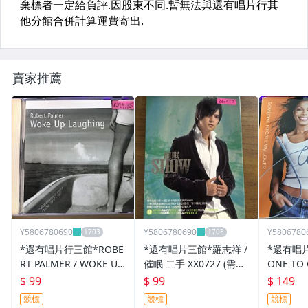
賣家推薦
Y5806780690
Y5806780690
Y5806780
*還有唱片行三館*ROBE
*還有唱片三館*羅志祥 /
*還有唱
RT PALMER / WOKE UP
催眠 二手 XX0727 (需競
ONE TO 
LAUGHING 二手 ZZ191
標)
R 二手 Z
$ 99
$ 99
$ 149
35(封底破、競標)
競標
競標
競標