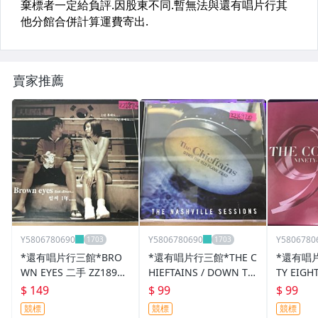
賣家推薦
Y5806780690
Y5806780690
Y5806780
*還有唱片行三館*BRO
*還有唱片行三館*THE C
*還有唱片
WN EYES 二手 ZZ18914
HIEFTAINS / DOWN TH
TY EIGH
(競標)
E OLD PLANK 二手 ZZ1
E COLLE
$ 149
$ 99
$ 99
6920(競標)
9200(需
競標
競標
競標