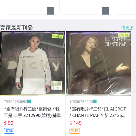
賣家最新刊登
看更多
Y5806780690
Y5806780690
*還有唱片行三館*張衛健 / 我
*還有唱片行三館*JIL AIGROT
不是 二手 ZZ12990(競標)(補單
/ CHANTE PIAF 全新 ZZ12526
(競標)
$ 99
$ 149
直購
競標