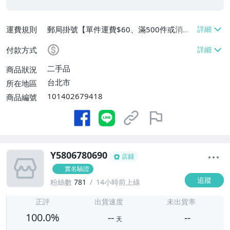
運費規則
郵局掛號【單件運費$60、滿500件或消費
滿$20000免運費】
付款方式
二手品
商品狀況
台北市
所在地區
101402679418
商品編號
Y5806780690
店鋪
實名驗證
追蹤
粉絲數
781
14小時前上線
-
-
正評
出貨速度
未出貨率
100.0%
--
--
天