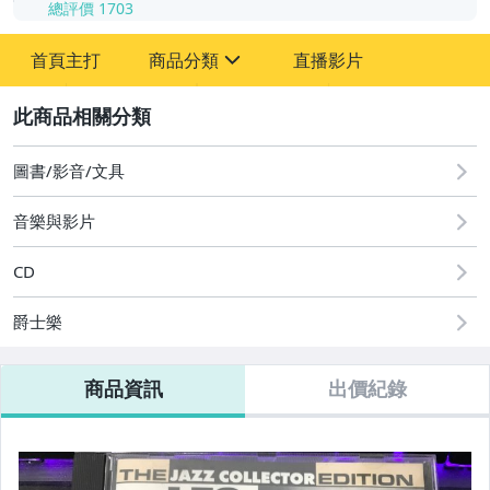
總評價
1703
-
首頁主打
商品分類
直播影片
-
sign
其它
2
圖書/影音/文具
音樂與影片
CD
爵士樂
商品資訊
出價紀錄