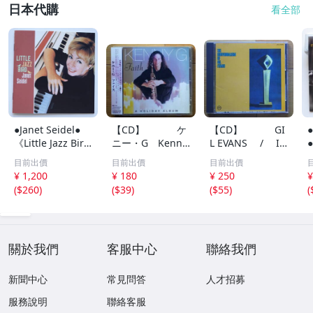
日本代購
看全部
●Janet Seidel●
【CD】 ケ
【CD】 GI
●
《Little Jazz Bir
ニー・G Kenny
L EVANS / IN
●
d》●スタンダー
G / フェイ
DIVIDUALIS Of G
目前出價
目前出價
目前出價
ド『Embraceabl
ス Faith - A Hol
il Evans ギル・
¥ 1,200
¥ 180
¥ 250
¥
e You』『Skylar
iday Album
エヴァンスの個性
e
(
$260
)
(
$39
)
(
$55
)
(
k』『Cheek To C
と発展 +5
heek』他収録●日
本盤・帯・解説書
付
關於我們
客服中心
聯絡我們
新聞中心
常見問答
人才招募
服務說明
聯絡客服