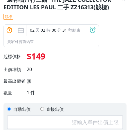
EDITION LES PAUL 二手 ZZ16313(競標)
競標
02
天
02
時
00
分
30
秒結束
賣家可提前結束
$149
起標價格
20
出價增額
無
最高出價者
1
件
數量
自動出價
直接出價