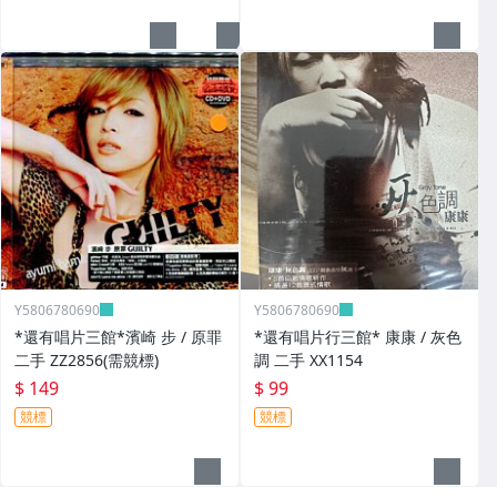
Y5806780690
Y5806780690
*還有唱片三館*濱崎 步 / 原罪
*還有唱片行三館* 康康 / 灰色
二手 ZZ2856(需競標)
調 二手 XX1154
$ 149
$ 99
競標
競標