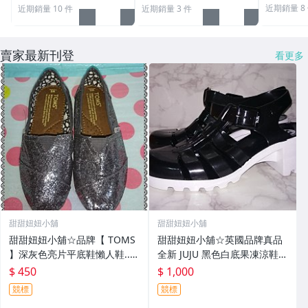
近期銷量 8
近期銷量 10 件
近期銷量 3 件
賣家最新刊登
看更多
甜甜妞妞小舖
甜甜妞妞小舖
甜甜妞妞小舖☆品牌【 TOMS
甜甜妞妞小舖☆英國品牌真品
】深灰色亮片平底鞋懶人鞋..帆
全新 JUJU 黑色白底果凍涼鞋/
布鞋亮片女款休閒鞋
防水圓頭中跟涼鞋/法式QQ鞋
$ 450
$ 1,000
競標
競標