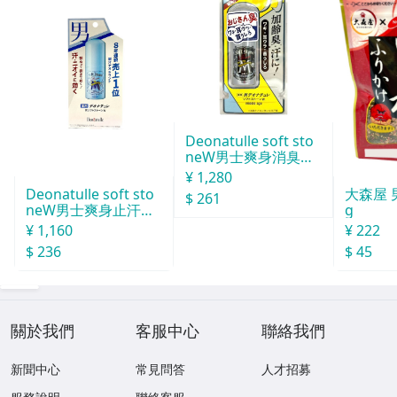
Deonatulle soft sto
neW男士爽身消臭止
汗石 中世紀 20g
¥ 1,280
Deonatulle soft sto
大森屋 
$ 261
neW男士爽身止汗石
g
消臭石２０ｇ
¥ 1,160
¥ 222
$ 236
$ 45
關於我們
客服中心
聯絡我們
新聞中心
常見問答
人才招募