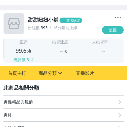
甜甜妞妞小舖
實名驗證
粉絲數
393
16分鐘前上線
追蹤
-
-
正評
出貨速度
未出貨率
99.6%
--
--
天
總評價
514
-
首頁主打
商品分類
直播影片
-
sign
嬰幼兒與孕婦
2
手機、配件與通訊
男性精品與服飾
玩具、模型與公仔
男鞋
居家、家具與園藝