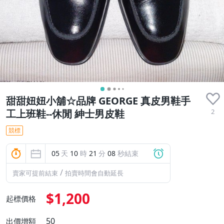
甜甜妞妞小舖☆品牌 GEORGE 真皮男鞋手
2
工上班鞋--休閒 紳士男皮鞋
競標
05
天
10
時
21
分
06
秒結束
/
賣家可提前結束
拍賣時間會自動延長
$1,200
起標價格
50
出價增額