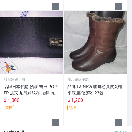
甜甜妞妞小舖
甜甜妞妞小舖
品牌日本代購 預購 吉田 PORT
品牌 LA NEW 咖啡色真皮女鞋
ER 皮夾 尼龍斜紋布 拉鍊 長夾
平底圓頭短靴..23號
黑色
$ 1,800
$ 1,200
競標
競標