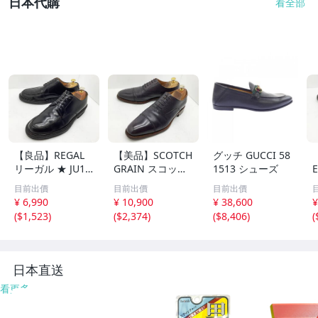
日本代購
看全部
【良品】REGAL
【美品】SCOTCH
グッチ GUCCI 58
リーガル ★ JU15
GRAIN スコッチ
1513 シューズ
Uチップドレス M
グレイン ★ HI-1
目前出價
目前出價
目前出價
ade in Japan 25
006 内羽キャップ
¥ 6,990
¥ 10,900
¥ 38,600
¥
★
トゥドレス グッ
(
$1,523
)
(
$2,374
)
(
$8,406
)
(
ドイヤー製 Made
n
in Japan 26 ★
日本直送
看更多