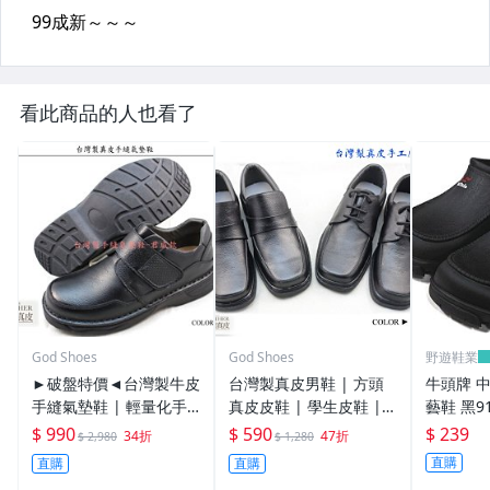
看此商品的人也看了
God Shoes
God Shoes
野遊鞋業
►破盤特價◄台灣製牛皮
台灣製真皮男鞋 | 方頭
牛頭牌 中
手縫氣墊鞋 | 輕量化手
真皮皮鞋 | 學生皮鞋 |
藝鞋 黑91
工縫線鞋底 |真皮皮鞋 |
工作鞋 ｜上班鞋
$ 990
$ 590
$ 239
34折
47折
$ 2,980
$ 1,280
學生鞋 | 上班鞋 - 男版
直購
直購
直購