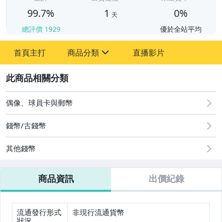
99.7%
1
0%
天
總評價
1929
優於全站平均
首頁主打
商品分類
直播影片
sign
2
圖書/影音/文具
成人專區
偶像、球員卡與郵幣
古董、藝術與礦石
錢幣/古錢幣
偶像、球員卡與郵幣
其他錢幣
男性精品與服飾
商品資訊
出價紀錄
手錶與飾品配件
美容保養與彩妝
流通發行形式
非現行流通貨幣
狀況
美食與地方特產