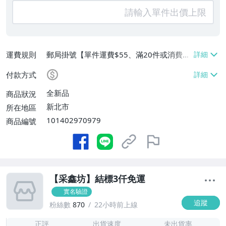
運費規則
郵局掛號【單件運費$55、滿20件或消費滿
$3000免運費】
付款方式
全新品
商品狀況
新北市
所在地區
101402970979
商品編號
【采鑫坊】結標3仟免運
實名驗證
追蹤
粉絲數
870
22小時前上線
1
正評
出貨速度
未出貨率