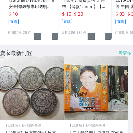
☆孟宏館☆錢幣也要一頂
【喬尚】虛擬貨幣 比特
2015-
安全帽!錢幣專用透明壓
幣 【薄款1.5mm】【厚
等 中國 
克力盒收納保護盒.1枚10
款3mm】純趣味收藏無
銀行 11
$ 10
$ 10
~
$ 20
$ 93
~
$ 
元~硬幣收藏盒
貨幣價值 開運金幣 招財
鼠牛虎兔
直購
直購
直購
錢母 小禮物
行流通貨
近期銷量 20 件
近期銷量 186 件
近期銷量 6
賣家最新刊登
看更多
【采鑫坊】結標3仟免運
【采鑫坊】結標3仟免運
【采鑫坊】日本龍銀~大日本-
【二手錄音帶】鍾漢良 在你身