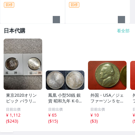
競標
競標
日本代購
看全部
東京2020オリン
鳳凰 小型50銭 銀
外国・USA／ジェ
ピック パラリン
貨 昭和九年 K-02
ファーソン５セン
ピック記念貨幣 5
37
ト白銅貨（1970
目前出價
目前出價
目前出價
00円 風神 雷神 2
年D） 251218
¥ 1,112
¥ 65
¥ 10
¥
枚セット クラッ
(
$243
)
(
$15
)
(
$3
)
(
ド貨幣 記念硬貨