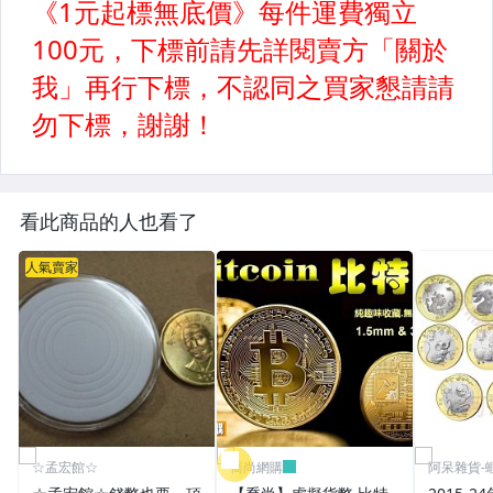
看此商品的人也看了
人氣賣家
☆孟宏館☆
喬尚網購
阿呆雜貨-蝦