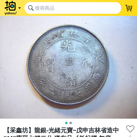
【采鑫坊】龍銀-光緒元寶~戊申吉林省造中
0