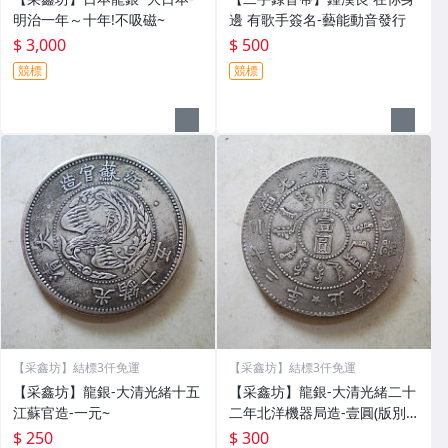
明治一年～十年!不吸磁~
邊 有歌手簽名-藝能動音發行
$ 3,000
$ 500
競標
競標
【采鑫坊】結標3仟免運
【采鑫坊】結標3仟免運
【采鑫坊】龍銀-大清光緒十五
【采鑫坊】龍銀-大清光緒二十
江蘇官造-一元~
二年北洋機器局造-壹圓(版別:
圓眼龍版)~
$ 250
$ 300