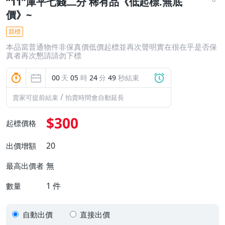
“11”庫平七錢二分 稀有品《低起標.無底
價》~
競標
本品當普通物件非保真價低價起標並再次聲明實在很在乎是否保
真者再次懇請請勿下標
00
天
05
時
24
分
48
秒結束
/
賣家可提前結束
拍賣時間會自動延長
$300
起標價格
20
出價增額
無
最高出價者
1
件
數量
自動出價
直接出價