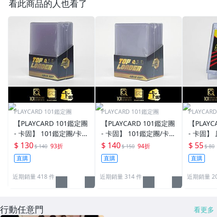
看此商品的人也看了
PLAYCARD 101鑑定團
PLAYCARD 101鑑定團
PLAYCAR
【PLAYCARD 101鑑定團
【PLAYCARD 101鑑定團
【PLAYC
- 卡固】 101鑑定團/卡固
- 卡固】 101鑑定團/卡固
- 卡固】
原廠原裝 一般卡夾 / 塑
原廠原裝 一般卡夾 / 塑
卡夾 / 
$ 130
$ 140
$ 55
93折
94折
$ 140
$ 150
$ 80
膠殼 尺寸：35pt
膠殼 尺寸：55pt
pt / CPH
直購
直購
直購
近期銷量 418 件
近期銷量 314 件
近期銷量 20
行動任意門
看更多