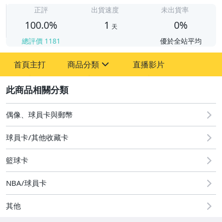
1
正評
出貨速度
未出貨率
100.0%
1
0%
天
總評價
1181
優於全站平均
首頁主打
商品分類
直播影片
sign
2
偶像、球員卡與郵幣
偶像、球員卡與郵幣
球員卡/其他收藏卡
籃球卡
NBA/球員卡
其他