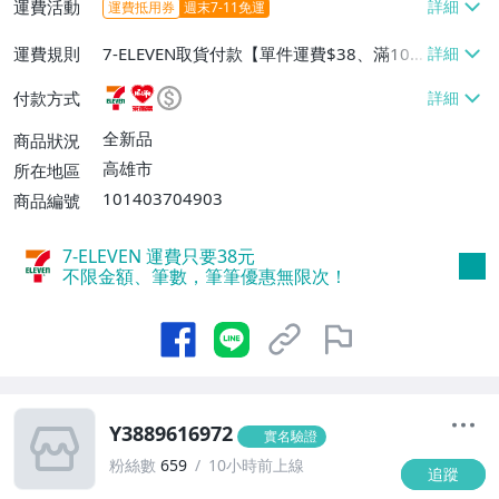
運費活動
運費抵用券
週末7-11免運
運費規則
7-ELEVEN取貨付款【單件運費$38、滿100
件或消費滿$1000000免運費】、7-ELEVEN
付款方式
取貨不付款【單件運費$38】、萊爾富取貨
付款【單件運費$60、滿50件或消費滿$30
全新品
商品狀況
0000免運費】、郵局掛號【單件運費$50、
高雄市
所在地區
滿30件或消費滿$30000免運費】
101403704903
商品編號
7-ELEVEN 運費只要
38
元
不限金額、筆數，筆筆優惠無限次！
Y3889616972
實名驗證
粉絲數
659
10小時前上線
追蹤