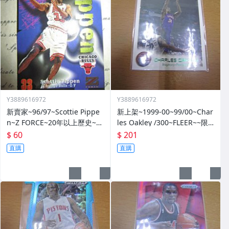
Y3889616972
Y3889616972
新賣家~96/97~Scottie Pippe
新上架~1999-00~99/00~Char
n~Z FORCE~20年以上歷史~無
les Oakley /300~FLEER~~限
限量~
量/300~1060114-1
$ 60
$ 201
直購
直購