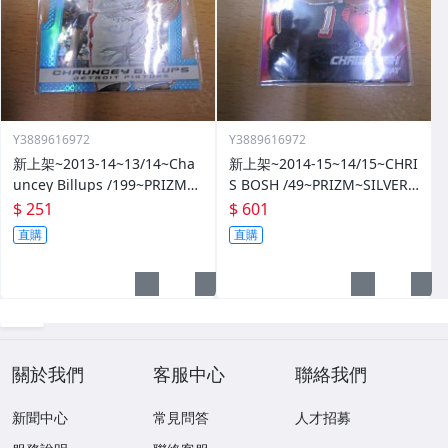
Y3889616972
Y3889616972
新上架~2013-14~13/14~Cha
新上架~2014-15~14/15~CHRI
uncey Billups /199~PRIZM~S
S BOSH /49~PRIZM~SILVER~
ILVER~藍亮~限量/199~10601
紅亮~低限量/49~1060114-1
$ 251
$ 601
14-1
直購
直購
關於我們
客服中心
聯絡我們
新聞中心
常見問答
人才招募