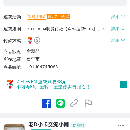
運費活動
運費抵用券
週末7-11免運
運費規則
7-ELEVEN取貨付款【單件運費$38】、7-EL
EVEN取貨不付款【單件運費$38】、宅配/
付款方式
貨運【單件運費$60、消費滿$1000免運
費】、郵局掛號【單件運費$31、滿10件或
全新品
商品狀況
消費滿$700免運費】、低溫配送【單件運
台中市
所在地區
費$60】
101404745065
商品編號
7-ELEVEN 運費只要
38
元
不限金額、筆數，筆筆優惠無限次！
老D小卡交流小鋪
店鋪