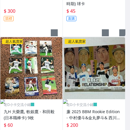
時期) 球卡
$ 300
$ 45
競標
直購
超人氣賣家
超人氣賣家
老D小卡交流小鋪
老D小卡交流小鋪
九H 大榮鷹, 軟銀鷹 - 和田毅
廉 2025 BBM Rookie Edition
(日本職棒卡) 9枚
- 中村優斗&金丸夢斗& 西川史
礁& 宗山塁 ("日本代表隊"親密
$ 60
$ 200
關係特卡，NO.CR1) RC新人卡