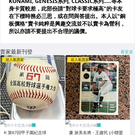
賣家最新刊登
看更多
超人氣賣家
超人氣賣家
老D小卡交流小鋪
老D小卡交流小鋪
K 第67回甲子園紀念球
廉 旅美名將 - 王建民 (小聯盟