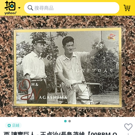
店鋪
西 讀賣巨人 - 王貞治/長島茂雄【00BBM O
1