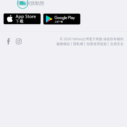
商品到貨動態
APP Store
Google Play
facebook
Instagram
©
2026
Yahoo台灣電子商務 保留所有權利
服務條款
隱私權
拍賣使用規範
交易安全