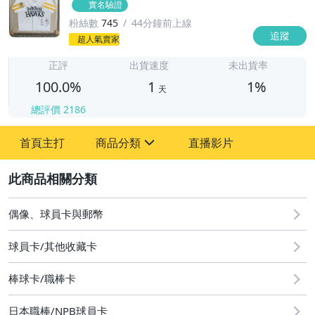
實名驗證
粉絲數
745
44分鐘前上線
追蹤
1
超人氣賣家
正評
出貨速度
未出貨率
100.0%
1
1%
天
總評價
2186
首頁主打
商品分類
直播影片
sign
2
其它
偶像、球員卡與郵幣
球員卡/其他收藏卡
棒球卡/職棒卡
日本職棒/NPB球員卡