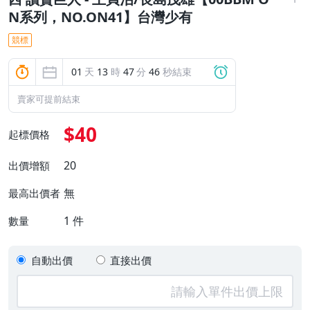
N系列，NO.ON41】台灣少有
競標
01
天
13
時
47
分
45
秒結束
賣家可提前結束
$40
起標價格
20
出價增額
無
最高出價者
1
件
數量
自動出價
直接出價