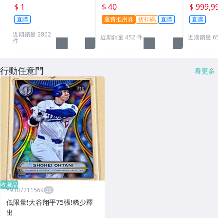
職棒球員卡 遊戲王 寶可
適用 BBM MLB Topps C
次到貨日期:
$ 1
$ 40
$ 999,9
夢PTCG 漫威 ultra pro
PBL 球員卡
直購
運費抵用券
折扣碼
直購
直購
可用
近期銷量 2862
近期銷量 452 件
近期銷量 6
件
行動任意門
看更多
收藏品
Y9307211569
低限量!大谷翔平75張!稀少釋
出