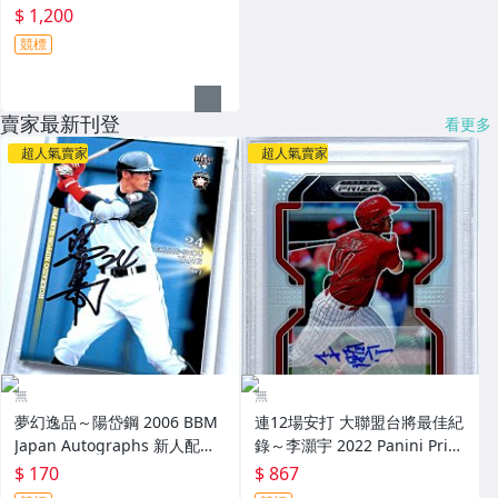
$ 1,200
競標
賣家最新刊登
看更多
超人氣賣家
超人氣賣家
無
無
夢幻逸品～陽岱鋼 2006 BBM
連12場安打 大聯盟台將最佳紀
Japan Autographs 新人配布
錄～李灝宇 2022 Panini Priz
簽名卡 加蓋BBM鋼印 RC～
m Draft Picks 亮面新人簽名鑑
$ 170
$ 867
定卡 RC PSA 9～