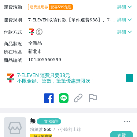
運費活動
運費抵用券
驚喜$99免運
運費規則
7-ELEVEN取貨付款【單件運費$38】、7-EL
EVEN取貨不付款【單件運費$38】、郵局掛
付款方式
號【單件運費$60、滿20件或消費滿$5000
0免運費】
全新品
商品狀況
新北市
所在地區
101405560599
商品編號
7-ELEVEN 運費只要
38
元
不限金額、筆數，筆筆優惠無限次！
無
實名驗證
粉絲數
860
7小時前上線
追蹤
超人氣賣家