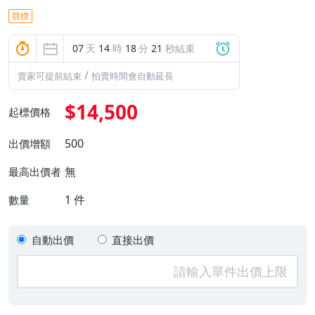
競標
07
天
14
時
18
分
21
秒結束
/
賣家可提前結束
拍賣時間會自動延長
$14,500
起標價格
500
出價增額
無
最高出價者
1
件
數量
自動出價
直接出價