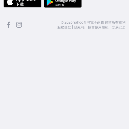
facebook
Instagram
©
2026
Yahoo台灣電子商務 保留所有權利
服務條款
隱私權
拍賣使用規範
交易安全