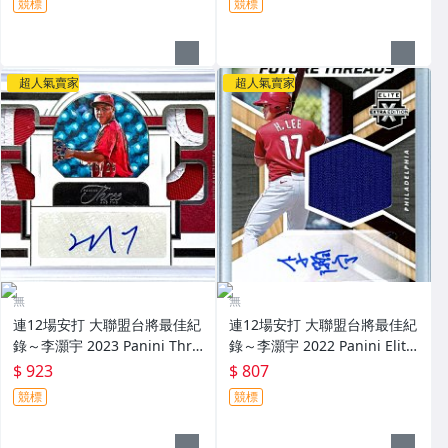
競標
競標
超人氣賣家
超人氣賣家
無
無
連12場安打 大聯盟台將最佳紀
連12場安打 大聯盟台將最佳紀
錄～李灝宇 2023 Panini Thre
錄～李灝宇 2022 Panini Elite
e And Two 限量25張新人原封
Extra Edition 實戰球衣簽名卡
$ 923
$ 807
四球衣簽名卡 Patch～
～
競標
競標