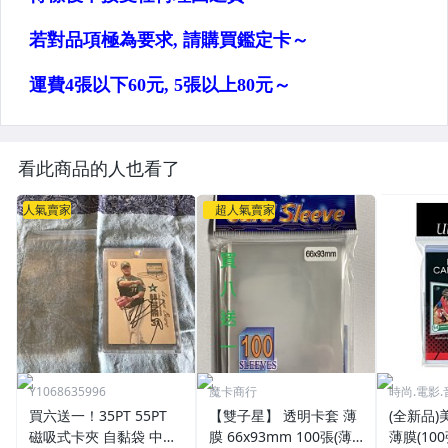
看此商品的人也看了
人氣賣家
超人氣賣家
Y1068635996
魔卡商行
時尚.電影.
買六送一！35PT 55PT
【雙子星】 透明卡套 薄
(全新品)美
磁吸式卡夾 自黏袋 中華
膜 66x93mm 100張(薄)
薄膜(10