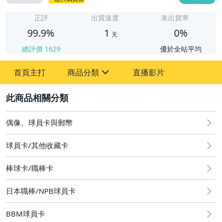
1
正評
出貨速度
未出貨率
99.9%
1
0%
天
總評價
1629
優於全站平均
首頁主打
商品分類
直播影片
sign
2
成人專區
玩具、模型與公仔
偶像、球員卡與郵幣
偶像、球員卡與郵幣
球員卡/其他收藏卡
棒球卡/職棒卡
日本職棒/NPB球員卡
BBM球員卡