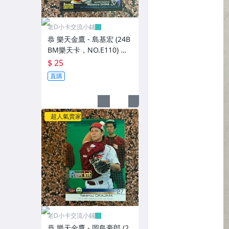
老D小卡交流小鋪
恭 樂天金鷹 - 島基宏 (24B
BM樂天卡，NO.E110) 復
刻RC新人卡
$ 25
直購
超人氣賣家
老D小卡交流小鋪
恭 樂天金鷹 - 岡島豪郎 (2