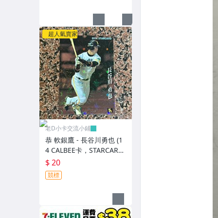
超人氣賣家
老D小卡交流小鋪
恭 軟銀鷹 - 長谷川勇也 (1
4 CALBEE卡，STARCARD
特卡，NO.S-55)
$ 20
競標