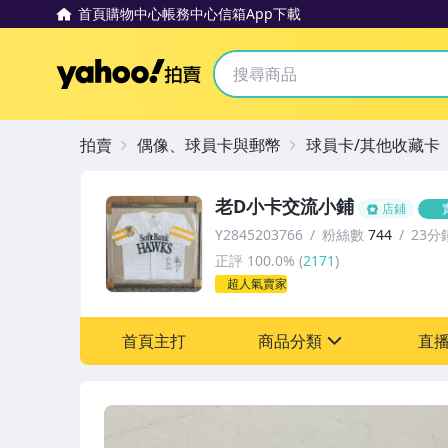
首頁
購物中心
帳務中心
信箱
App下載
Yahoo拍賣
拍賣
偶像、球員卡與郵幣
球員卡/其他收藏卡
老D小卡交流小鋪
店鋪
Y2845203766
粉絲數
744
23分
正評
100.0%
(
2171
)
超人氣賣家
首頁主打
商品分類
直
sign
其它