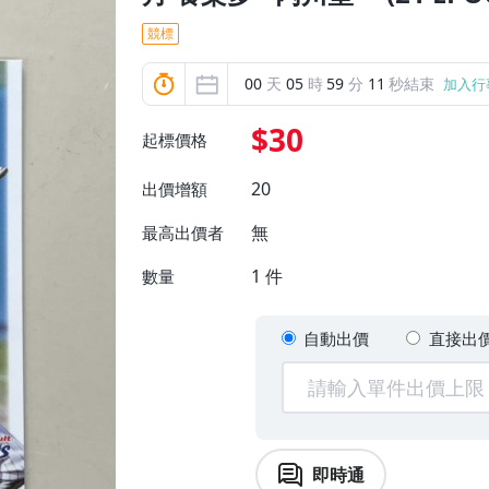
競標
00
天
05
時
59
分
10
秒結束
加入行
$30
起標價格
20
出價增額
無
最高出價者
1
件
數量
自動出價
直接出
即時通