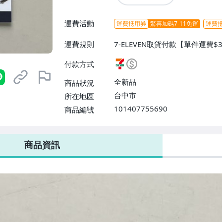
運費活動
運費抵用券
驚喜加碼7-11免運
運費
運費規則
7-ELEVEN取貨付款【單件運費$
$38】、宅配/貨運【單件運費$
付款方式
【單件運費$31、滿10件或消費
$60】
全新品
商品狀況
台中市
所在地區
101407755690
商品編號
7-ELEVEN 運費只要
38
元
不限金額、筆數，筆筆優惠無限次！
商品資訊