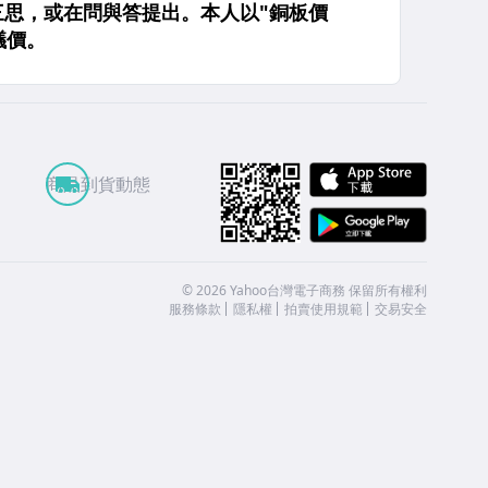
APP St
商品到貨動態
Google
©
2026
Yahoo台灣電子商務 保留所有權利
服務條款
隱私權
拍賣使用規範
交易安全