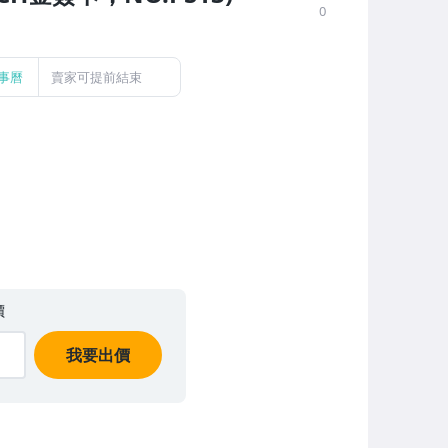
0
事曆
賣家可提前結束
價
我要出價