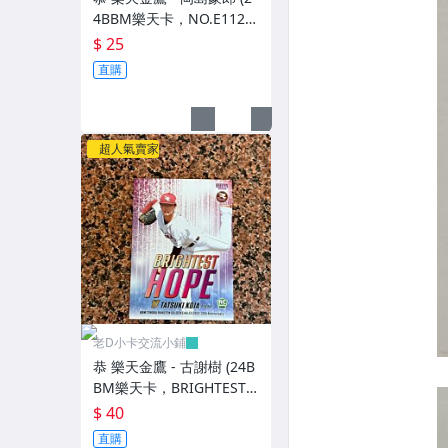
4BBM樂天卡，NO.E112)
復刻RC新人卡
$ 25
直購
超人氣賣家
老D小卡交流小鋪
恭 樂天金鷹 - 古謝樹 (24B
BM樂天卡，BRIGHTEST
HOPE，NO.E068) RC新人
$ 40
卡
直購