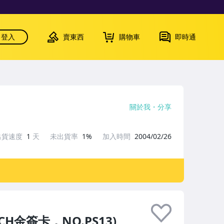
登入
賣東西
購物車
即時通
關於我
分享
出貨速度
1
天
未出貨率
1%
加入時間
2004/02/26
POCH金簽卡，NO.PS13)