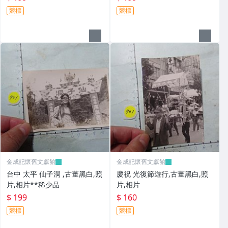
競標
競標
金成記懷舊文獻館
金成記懷舊文獻館
台中 太平 仙子洞 ,古董黑白,照
慶祝 光復節遊行,古董黑白,照
片,相片**稀少品
片,相片
$ 199
$ 160
競標
競標