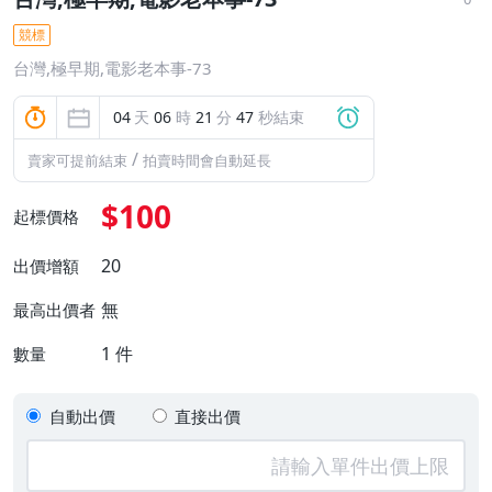
競標
台灣,極早期,電影老本事-73
04
天
06
時
21
分
46
秒結束
/
賣家可提前結束
拍賣時間會自動延長
$100
起標價格
20
出價增額
無
最高出價者
1
件
數量
自動出價
直接出價