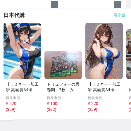
日本代購
看全部
【ラミネート加工
トリュフォーの思
【ラミネート加工
済 高画質A4ポス
春期 3枚 みゆ
済 高画質A4ポス
ター】1583 AI美
き座 ジュリー
ター】1582 AI美
目前出價
目前出價
目前出價
女 イラスト ポス
デムソー ｋ
女 イラスト ポス
¥ 270
¥ 100
¥ 270
¥
ター セクシー か
ター セクシー か
(
$59
)
(
$22
)
(
$59
)
(
わいい 水着 下着
わいい 水着 下着