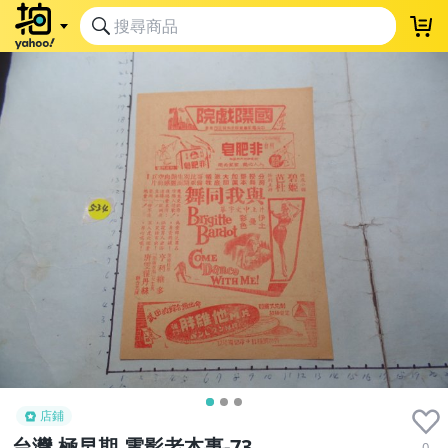
店鋪
台灣,極早期,電影老本事-73
0