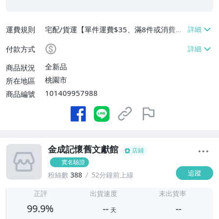
運費規則
宅配/貨運【單件運費$35、滿8件或消費滿
$3500免運費】、郵局掛號【單件運費$3
付款方式
5、滿8件或消費滿$3000免運費】
全新品
商品狀況
桃園市
所在地區
101409957988
商品編號
金成記懷舊文獻館
店鋪
實名驗證
追蹤
粉絲數
388
52分鐘前上線
-
-
正評
出貨速度
未出貨率
99.9%
--
--
天