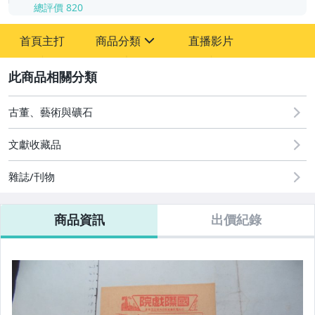
總評價
820
-
首頁主打
商品分類
直播影片
-
sign
其它
2
古董、藝術與礦石
文獻收藏品
雜誌/刊物
商品資訊
出價紀錄