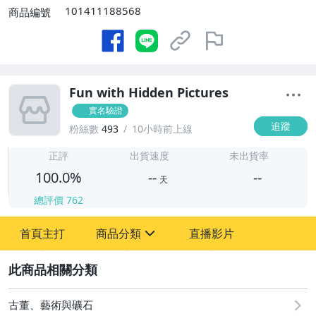
101411188568
商品編號
Fun with Hidden Pictures
實名驗證
追蹤
粉絲數
493
10小時前上線
-
-
正評
出貨速度
未出貨率
100.0%
--
--
天
總評價
762
-
首頁主打
商品分類
直播影片
-
sign
古董、藝術與礦石
2
玩具、模型與公仔
古董、藝術與礦石