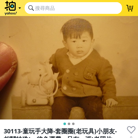
30113-童玩手大降-套圈圈(老玩具)小朋友-
0