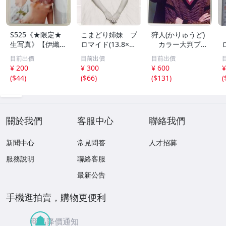
S525《★限定★
こまどり姉妹 プ
狩人(かりゅうど)
生写真》【伊織も
ロマイド(13.8×8.
カラー大判プロ
え】ビッグコミッ
5cm) 1枚●bn.4
マイド(18×13cm)
目前出價
目前出價
目前出價
クスピリッツ 202
6
1枚●bn.48
¥ 200
¥ 300
¥ 600
¥
6年8月3日号 ★セ
(
$44
)
(
$66
)
(
$131
)
(
ブンネット限定特
典★ ☆送料一律
☆
關於我們
客服中心
聯絡我們
新聞中心
常見問答
人才招募
服務說明
聯絡客服
最新公告
手機逛拍賣，購物更便利
商品降價通知