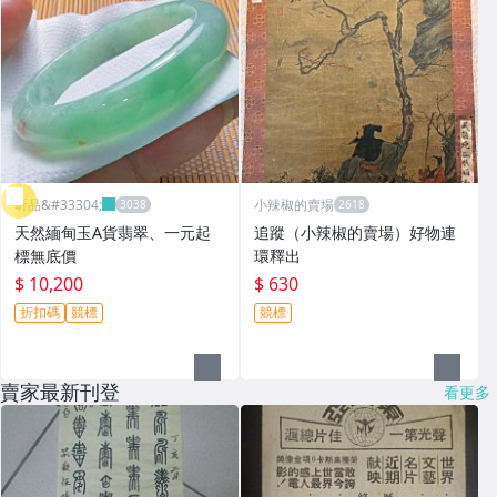
昕品&#33304;
小辣椒的賣場
天然緬甸玉A貨翡翠、一元起
追蹤（小辣椒的賣場）好物連
標無底價
環釋出
$ 10,200
$ 630
折扣碼
競標
競標
賣家最新刊登
看更多