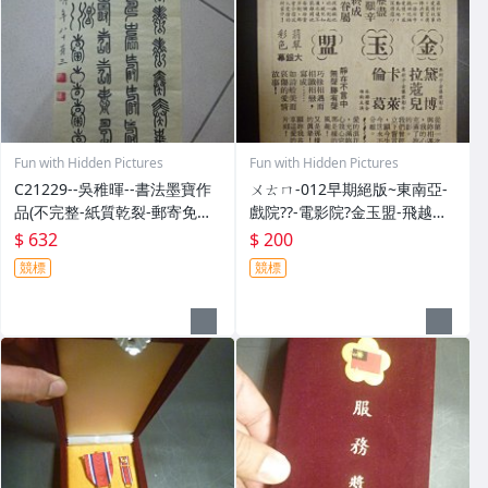
Fun with Hidden Pictures
Fun with Hidden Pictures
C21229--吳稚暉--書法墨寶作
ㄨㄊㄇ-012早期絕版~東南亞-
品(不完整-紙質乾裂-郵寄免運
戲院??-電影院?金玉盟-飛越杜
費)
鵑窩(紙質乾裂-不完整一律郵
$ 632
$ 200
寄免運費)相關原版-電影本事
競標
競標