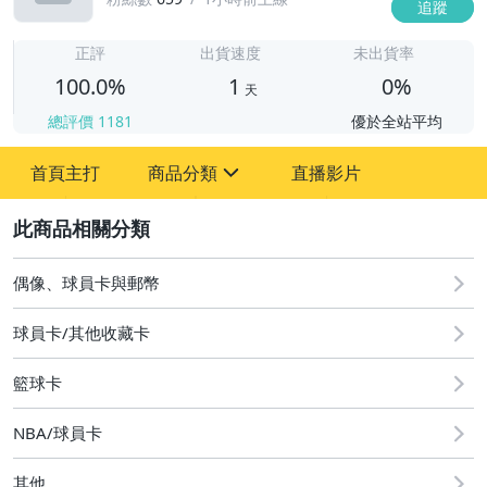
追蹤
1
正評
出貨速度
未出貨率
100.0%
1
0%
天
總評價
1181
優於全站平均
首頁主打
商品分類
直播影片
sign
2
偶像、球員卡與郵幣
偶像、球員卡與郵幣
球員卡/其他收藏卡
籃球卡
NBA/球員卡
其他