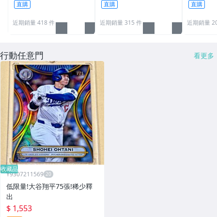
直購
直購
直購
近期銷量 418 件
近期銷量 315 件
近期銷量 20
行動任意門
看更多
收藏品
Y9307211569
低限量!大谷翔平75張!稀少釋
出
$ 1,553