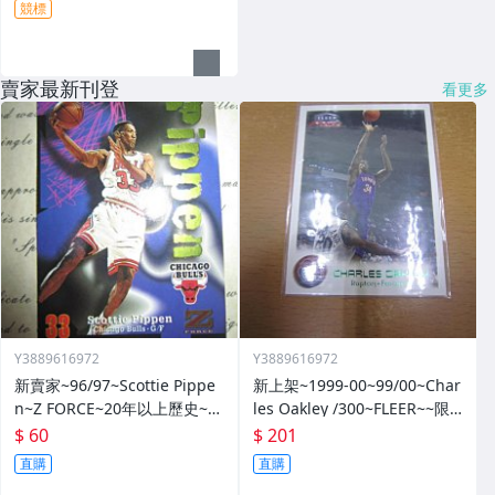
競標
賣家最新刊登
看更多
Y3889616972
Y3889616972
新賣家~96/97~Scottie Pippe
新上架~1999-00~99/00~Char
n~Z FORCE~20年以上歷史~無
les Oakley /300~FLEER~~限
限量~
量/300~1060114-1
$ 60
$ 201
直購
直購