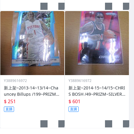
Y3889616972
Y3889616972
新上架~2013-14~13/14~Cha
新上架~2014-15~14/15~CHRI
uncey Billups /199~PRIZM~S
S BOSH /49~PRIZM~SILVER~
ILVER~藍亮~限量/199~10601
紅亮~低限量/49~1060114-1
$ 251
$ 601
14-1
直購
直購