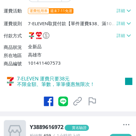
運費活動
運費抵用券
週末7-11免運
運費規則
7-ELEVEN取貨付款【單件運費$38、滿100
件或消費滿$1000000免運費】、7-ELEVEN
付款方式
取貨不付款【單件運費$38】、萊爾富取貨
付款【單件運費$60、滿50件或消費滿$30
全新品
商品狀況
0000免運費】、郵局掛號【單件運費$50、
高雄市
所在地區
滿30件或消費滿$30000免運費】
101411407573
商品編號
7-ELEVEN 運費只要
38
元
不限金額、筆數，筆筆優惠無限次！
Y3889616972
實名驗證
粉絲數
659
1小時前上線