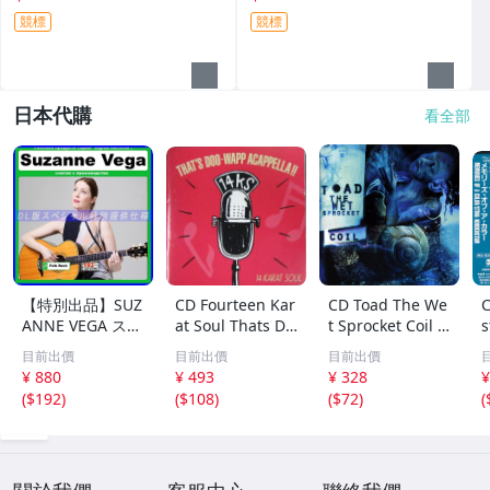
競標
競標
日本代購
看全部
【特別出品】SUZ
CD Fourteen Kar
CD Toad The We
C
ANNE VEGA スザ
at Soul Thats Do
t Sprocket Coil C
s
ンヌ・ヴェガ 精
o-Wapp Acappel
K67862 Columbi
O
目前出價
目前出價
目前出價
選集 100歌 音楽D
la PCCY00374 Ca
a /00110
5
¥ 880
¥ 493
¥ 328
¥
L(MP3CD)☆
nyon Internatio
0
(
$192
)
(
$108
)
(
$72
)
(
nal /00110