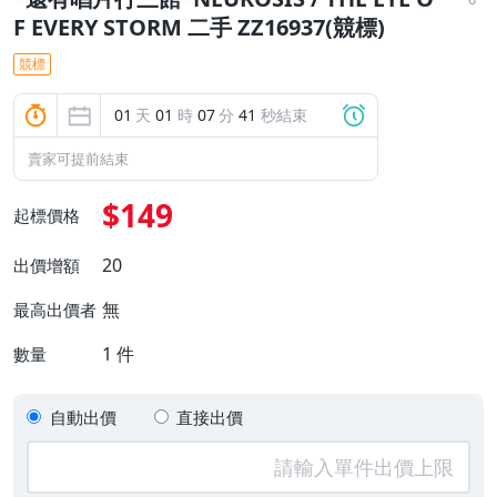
F EVERY STORM 二手 ZZ16937(競標)
競標
01
天
01
時
07
分
41
秒結束
賣家可提前結束
$149
起標價格
20
出價增額
無
最高出價者
1
件
數量
自動出價
直接出價