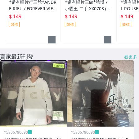
*還有唱片行三館*ANDR
*還有唱片三館*強辯 /
*還有唱片
E RIEU / FOREVER VIEN
小霸王 二手 XX0703 (需
L ROUSE
NA 全新 ZZ5993(需競標)
競標)
EASURE 
$ 149
$ 149
$ 149
8555(競
競標
競標
競標
賣家最新刊登
看更多
Y5806780690
Y5806780690