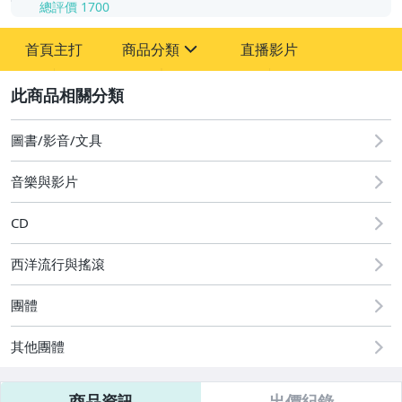
總評價
1700
-
首頁主打
商品分類
直播影片
-
sign
其它
2
圖書/影音/文具
音樂與影片
CD
西洋流行與搖滾
團體
其他團體
商品資訊
出價紀錄