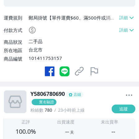
運費規則
郵局掛號【單件運費$60、滿500件或消費
滿$20000免運費】
付款方式
二手品
商品狀況
台北市
所在地區
101411753157
商品編號
Y5806780690
店鋪
實名驗證
追蹤
粉絲數
780
23小時前上線
-
-
正評
出貨速度
未出貨率
100.0%
--
--
天