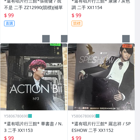
*還有唱片行三館*張衛健 / 我
*還有唱片行三館* 康康 / 灰色
不是 二手 ZZ12990(競標)(補單
調 二手 XX1154
$ 99
$ 99
直購
競標
Y5806780690
Y5806780690
*還有唱片行三館* 畢書盡 / N.
*還有唱片行三館* 羅志祥 / SP
3 二手 XX1153
ESHOW 二手 XX1152
$ 99
$ 99