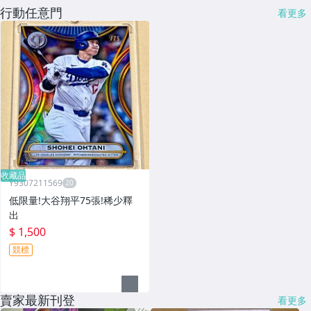
行動任意門
看更多
收藏品
Y9307211569
低限量!大谷翔平75張!稀少釋
出
$ 1,500
競標
賣家最新刊登
看更多