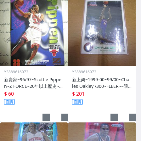
Y3889616972
Y3889616972
新賣家~96/97~Scottie Pippe
新上架~1999-00~99/00~Char
n~Z FORCE~20年以上歷史~無
les Oakley /300~FLEER~~限
限量~
量/300~1060114-1
$ 60
$ 201
直購
直購