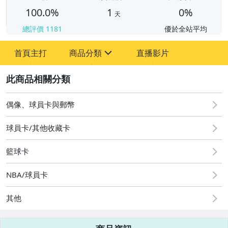
100.0%
1
0%
天
總評價
1181
優於全站平均
首頁主打
商品分類
直播影片
sign
2
偶像、球員卡與郵幣
偶像、球員卡與郵幣
球員卡/其他收藏卡
籃球卡
NBA/球員卡
其他