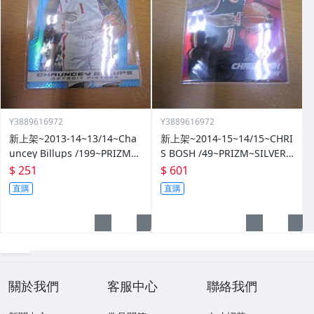
Y3889616972
Y3889616972
新上架~2013-14~13/14~Cha
新上架~2014-15~14/15~CHRI
uncey Billups /199~PRIZM~S
S BOSH /49~PRIZM~SILVER~
ILVER~藍亮~限量/199~10601
紅亮~低限量/49~1060114-1
$ 251
$ 601
14-1
直購
直購
關於我們
客服中心
聯絡我們