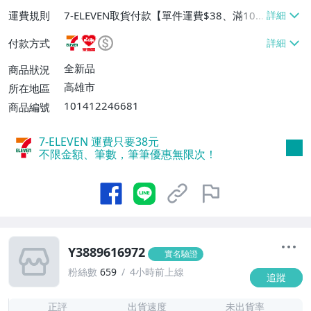
運費規則
7-ELEVEN取貨付款【單件運費$38、滿100
件或消費滿$1000000免運費】、7-ELEVEN
付款方式
取貨不付款【單件運費$38】、萊爾富取貨
付款【單件運費$60、滿50件或消費滿$30
全新品
商品狀況
0000免運費】、郵局掛號【單件運費$50、
高雄市
所在地區
滿30件或消費滿$30000免運費】
101412246681
商品編號
7-ELEVEN 運費只要
38
元
不限金額、筆數，筆筆優惠無限次！
Y3889616972
實名驗證
粉絲數
659
4小時前上線
追蹤
1
正評
出貨速度
未出貨率