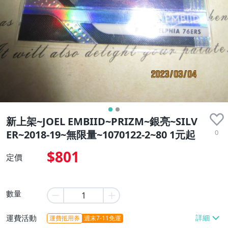
新上架~JOEL EMBIID~PRIZM~銀亮~SILV
0
ER~2018-19~無限量~1070122-2~80 1元起
$801
定價
數量
運費活動
運費抵用券
週末7-11免運